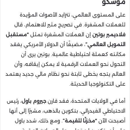
موسكو
على المستوى العالمي، تتزايد الأصوات المؤيدة
للعملات المشفرة. في تصريح مثير للاهتمام، قال
فلاديمير بوتين
إن العملات المشفرة تمثل
“مستقبل
التمويل العالمي”
، مضيفًا أن الدولار الأمريكي يفقد
مكانته كعملة احتياطية عالمية. بوتين يرى أن
التحول نحو العملات الرقمية لا يمكن إيقافه، وأن
العالم يتجه بخطى ثابتة نحو نظام مالي جديد يعتمد
على التكنولوجيا الحديثة.
أما في الولايات المتحدة، فقد قارن
جيروم باول
، رئيس
الاحتياطي الفيدرالي، بتكوين بالذهب، مشيرًا إلى أنها
أصبحت الآن
“مخزنًا للقيمة”
. ومع ذلك، شدد باول