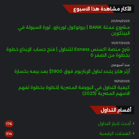
الأكثر مشاهدة هذا الاسبوع
20/04/2025
مشروع عملة BANK | بروتوكول لورينزو.. ثورة السيولة في
البيتكوين
10/07/2025
شرح منصة اكسنس Exness للتداول | فتح حساب، الإيداع خطوة
بخطوة من الصفر 0
منذ أسبوعين
آرثر هايز يجدد تداول الإيثريوم فوق 1900$ بعد بيعه بخسارة
15/11/2025
كيفية التداول في البورصة المصرية |خطوة بخطوة لفهم
الاسهم المصرية (2025)
أقسام التداول
أحدث اخبار التداول
176
العملات الرقمية
514