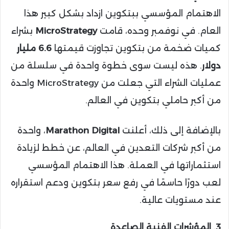
الاهتمام المؤسسي ببتكوين ازداد بشكل كبير هذا
العام. في نوفمبر وحده، قامت
MicroStrategy
بشراء
كميات ضخمة من بتكوين تجاوزت قيمتها
6.6 مليار
دولار
. هذه ليست سوى خطوة واحدة في سلسلة من
عمليات الشراء التي جعلت من MicroStrategy واحدة
من أكبر حاملي بتكوين في العالم.
بالإضافة إلى ذلك، أعلنت
Marathon Digital
، واحدة
من أكبر شركات التعدين في العالم، عن خطط لزيادة
استثماراتها في العملة. هذا الاهتمام المؤسسي
لعب دورًا حاسمًا في رفع سعر بتكوين ودعم استقراره
عند مستويات عالية.
3. المؤشرات الفنية الصاعدة