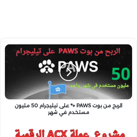
ا
ل
ر
ب
ح
م
ن
ب
و
ت
الربح من بوت PAWS 🐾 على تيليجرام 50 مليون
P
مستخدم في شهر
A
W
ع
S
م