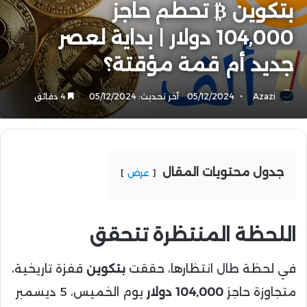
بتكوين ₿ تحطم حاجز
104,000 دولار | بداية لعصر
جديد أم قمة مؤقتة؟
Azazi
05/12/2024
آخر تحديث: 05/12/2024
4 دقائق
جدول محتويات المقال
عرض
اللحظة المنتظرة تتحقق
في لحظة طال انتظارها، حققت
بتكوين
قفزة تاريخية،
متجاوزة حاجز
104,000 دولار
يوم الخميس، 5 ديسمبر