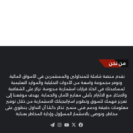
من نحن
نقدم منصة شاملة للمتداولين والمستثمرين في الأسواق المالية.
ونوفر مجموعة واسعة من الأدوات التحليلية والموارد التعليمية
لمساعدتك في اتخاذ قرارات استثمارية مدروسة. نركز على الشفافية
والابتكار، مع الالتزام بأعلى معايير الأمان والحماية. يهدف موقعنا إلى
تعزيز فهمك للسوق وتطوير استراتيجياتك الاستثمارية من خلال توفير
معلومات دقيقة ودعم فني متميز. تذكر دائمًا أن التداول ينطوي على
مخاطر، ونوصي بالاستثمار المسؤول وإدارة المخاطر بعناية
‫X
فيسبوك
‫YouTube
انستقرام
تيلقرام