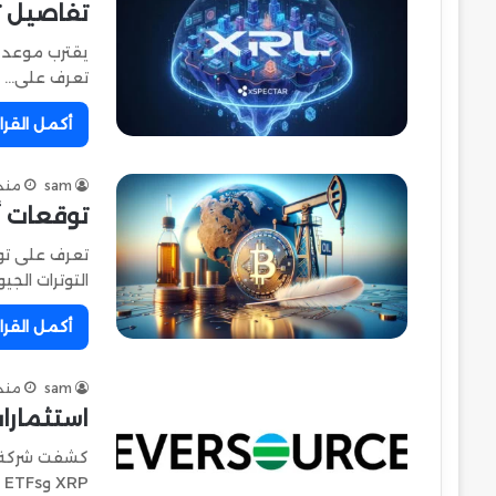
تفاصيل تحديث XRPL الجديد 
تعرف على…
أكمل القرا
sam
منذ 
توقعات أ
تعرف على توق
التوترات الج
أكمل القرا
sam
منذ 
استثمارات ضخمة
XRP وBitcoin ETFs، مما…