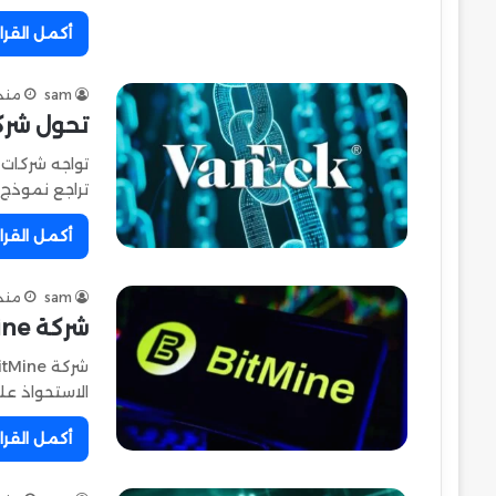
أكمل القرا
sam
منذ 
تحول شركا
تواجه شركات 
تراجع نموذج
أكمل القرا
sam
منذ 
شركة BitMine ترفع حيازتها من عملة إيثيريوم
الاستحواذ على 5
أكمل القرا