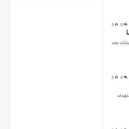
3
0
انات بعد
2
0
تستهدف