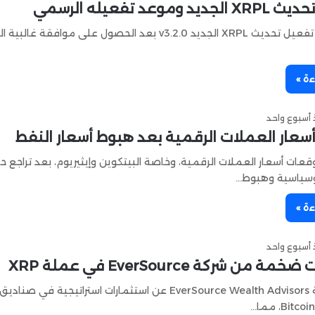
وموعد تفعيله الرسمي
يقترب موعد تفعيل تحديث XRPL الجديد v3.2.0 بعد الحصول على موافقة 
ءة »
أسبوع واحد
سعار العملات الرقمية بعد هبوط أسعار النفط
عات أسعار العملات الرقمية، وخاصة البيتكوين وإيثيريوم، بعد تراجع ح
يوسياسية وهبوط…
ءة »
أسبوع واحد
 من شركة EverSource في عملة XRP
كشفت شركة EverSource Wealth Advisors عن استثمارات استراتيجية في 