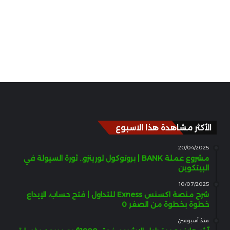
الأكثر مشاهدة هذا الاسبوع
20/04/2025
مشروع عملة BANK | بروتوكول لورينزو.. ثورة السيولة في
البيتكوين
10/07/2025
شرح منصة اكسنس Exness للتداول | فتح حساب، الإيداع
خطوة بخطوة من الصفر 0
منذ أسبوعين