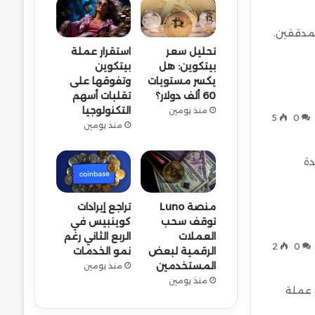
غالبية المدققين.
تحليل سعر
استقرار عملة
بيتكوين: هل
بيتكوين
يكسر مستويات
وتفوقها على
60 ألف دولار؟
تقلبات أسهم
التكنولوجيا
منذ يومين
5
0
منذ يومين
دة
منصة Luno
تراجع إيرادات
توقف سحب
كوينبيس في
العملات
الربع الثاني رغم
2
0
الرقمية لبعض
نمو الخدمات
المستخدمين
منذ يومين
منذ يومين
صناديق عملة