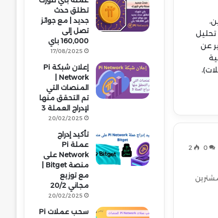
عملة باي نتورك
تطلق حدث
جديد | مع جوائز
ن،
تصل إلى
 تحليل
160,000 باي
ر عن
17/08/2025
ية
إعلان شبكة Pi
وض الأولية للعملات)،
Network |
المنصات التي
تم التحقق منها
لإدراج العملة 3
20/02/2025
تأكيد إدراج
عملة Pi
2
0
Network على
منصة Bitget |
مع توزيع
مشترين
مجاني 20/2
20/02/2025
سحب عملات Pi