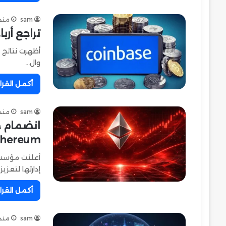
sam
منذ 3 أي
تراجع أرباح منصة oinbase
وال…
أكمل القرا
sam
منذ 6 أي
انضمام خ
thereum
إدارتها لتعز
أكمل القرا
sam
منذ 6 أي