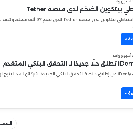
أسبوع واحد
طي بيتكوين الضخم لدى منصة Tether
اكتشف أسرار احتياطي بيتكوين لدى منصة Tether الذي يضم 97 ألف
ءة »
أسبوع واحد
أعلنت منصة iDenfy عن إطلاق منصة التحقق البنكي الجديدة لشركائها، مما يتيح ل
ءة »
الصفحة 