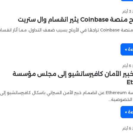
ام
C يثير انقسام وال ستريت
أظهرت نتائج منصة Coinbase تراجعًا في الأرباح بسبب ضعف التداول، مما أثار ا
ءة »
ام
بير الأمان كافيرساتشيو إلى مجلس مؤسسة
E
أعلنت مؤسسة Ethereum عن انضمام خبير الأمن السبراني باسكال كافيرساتشيو
يز الخصوصية…
ءة »
ام