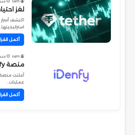
sam
منذ 
لغز احتيا
استراتيجيتها…
أكمل القرا
sam
منذ 
منصة iDenfy تطلق حلًا جديدًا لـ التحقق البنكي المتقدم
عمليات…
أكمل القرا