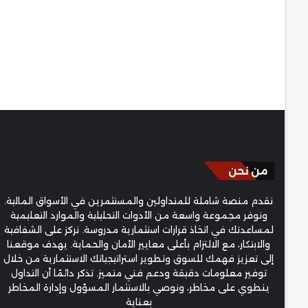
من نحن
نقدم منصة شاملة للمتداولين والمستثمرين في الأسواق المالية.
ونوفر مجموعة واسعة من الأدوات التحليلية والموارد التعليمية
لمساعدتك في اتخاذ قرارات استثمارية مدروسة. نركز على الشفافية
والابتكار، مع الالتزام بأعلى معايير الأمان والحماية. يهدف موقعنا
إلى تعزيز فهمك للسوق وتطوير استراتيجياتك الاستثمارية من خلال
توفير معلومات دقيقة ودعم فني متميز. تذكر دائمًا أن التداول
ينطوي على مخاطر، ونوصي بالاستثمار المسؤول وإدارة المخاطر
بعناية