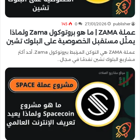
145
0
27/01/2026
publisher
عملة ZAMA | ما هو بروتوكول Zama ولماذا
يمثّل مستقبل الخصوصية على البلوك تشين
عملة ZAMA هي التوكن المرتبط ببروتوكول Zama، أحد أكثر
مشاريع البلوك تشين تقدمًا في مجال…