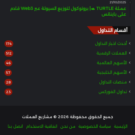
21/10/2025
عملة TURTLE 🐢| بروتوكول لتوزيع السيولة عبر Web3 قادم
على باينانس
أقسام التداول
أحدث اخبار التداول
174
العملات الرقمية
512
الأسهم العالمية
46
الأسهم الخليجية
57
منصات التداول
28
تداول الفوركس
23
جميع الحقوق محفوظة 2026 © مشاريع العملات
الرئيسية
سياسة الخصوصية
من نحن
اتفاقية الاستخدام
اتصل بنا