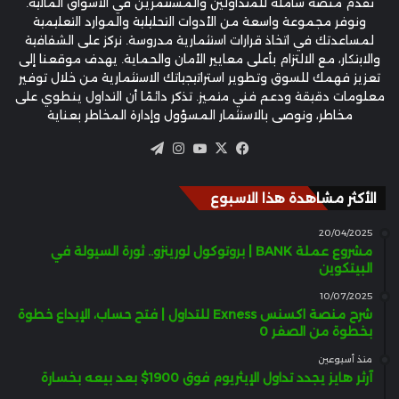
نقدم منصة شاملة للمتداولين والمستثمرين في الأسواق المالية.
ونوفر مجموعة واسعة من الأدوات التحليلية والموارد التعليمية
لمساعدتك في اتخاذ قرارات استثمارية مدروسة. نركز على الشفافية
والابتكار، مع الالتزام بأعلى معايير الأمان والحماية. يهدف موقعنا إلى
تعزيز فهمك للسوق وتطوير استراتيجياتك الاستثمارية من خلال توفير
معلومات دقيقة ودعم فني متميز. تذكر دائمًا أن التداول ينطوي على
مخاطر، ونوصي بالاستثمار المسؤول وإدارة المخاطر بعناية
‫X
فيسبوك
‫YouTube
انستقرام
تيلقرام
الأكثر مشاهدة هذا الاسبوع
20/04/2025
مشروع عملة BANK | بروتوكول لورينزو.. ثورة السيولة في
البيتكوين
10/07/2025
شرح منصة اكسنس Exness للتداول | فتح حساب، الإيداع خطوة
بخطوة من الصفر 0
منذ أسبوعين
آرثر هايز يجدد تداول الإيثريوم فوق 1900$ بعد بيعه بخسارة