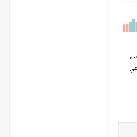
ذه
في