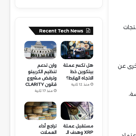
تجات
Recent Tech News
هل تكسر عملة
وارن تدعم
Ope التي أعلنت هي الأخرى عن
بيتكوين خط
تنظيم الكريبتو
الاتجاه الهابط؟
وترفض مشروع
قانون CLARITY
منذ 12 ثانية
منذ 17 ثانية
ة،
مستقبل عملة
تراجع أداء
XRP وهدف الـ
العملات
عتماد