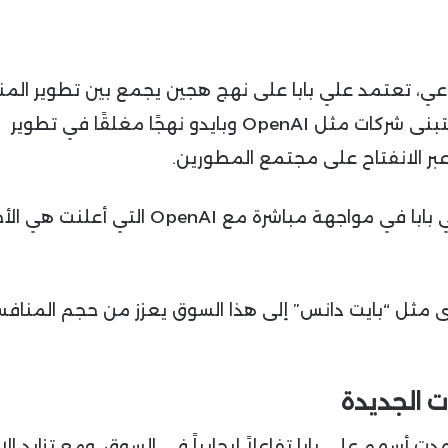
ي، تعتمد علي بابا على نهج هجين يجمع بين تطوير المن
الخاصة وتقديم نماذج مفتوحة المصدر. بينما تتبنى شركات مثل OpenAI وبايدو نهجًا مغلقًا في تطوير
عبر الانفتاح على مجتمع المطورين.
إطلاق نماذج تحويل النص إلى فيديو يجعل علي بابا في مواجهة مباشرة مع nAI
ى مثل “بايت دانس” إلى هذا السوق يعزز من حجم المنافس
 الجديدة
 أسهم علي بابا تفاعلاً إيجابياً في السوق. ومع تزايد الا