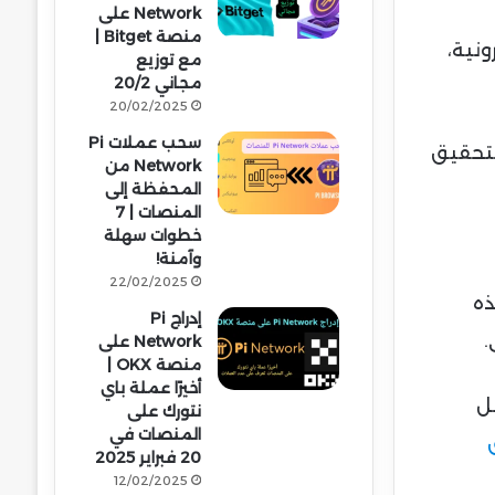
Network على
منصة Bitget |
رونية،
مع توزيع
مجاني 20/2
20/02/2025
سحب عملات Pi
لتحقيق
Network من
المحفظة إلى
المنصات | 7
خطوات سهلة
وآمنة!
22/02/2025
صطناعي من عائلة “Qwen 2.5”. هذه
إدراج Pi
.
Network على
منصة OKX |
أخيرًا عملة باي
ل
نتورك على
المنصات في
20 فبراير 2025
12/02/2025