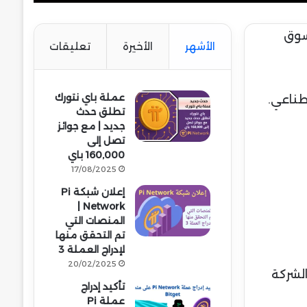
سوق
الأشهر
الأخيرة
تعليقات
عملة باي نتورك
طناعي.
تطلق حدث
جديد | مع جوائز
تصل إلى
160,000 باي
17/08/2025
إعلان شبكة Pi
Network |
المنصات التي
تم التحقق منها
لإدراج العملة 3
20/02/2025
م 2014، شهدت الشركة
تأكيد إدراج
عملة Pi