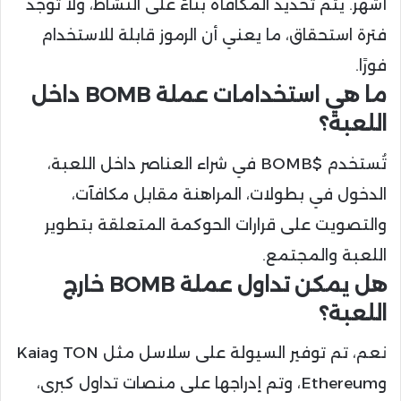
أشهر. يتم تحديد المكافأة بناءً على النشاط، ولا توجد
فترة استحقاق، ما يعني أن الرموز قابلة للاستخدام
فورًا.
ما هي استخدامات عملة BOMB داخل
اللعبة؟
تُستخدم $BOMB في شراء العناصر داخل اللعبة،
الدخول في بطولات، المراهنة مقابل مكافآت،
والتصويت على قرارات الحوكمة المتعلقة بتطوير
اللعبة والمجتمع.
هل يمكن تداول عملة BOMB خارج
اللعبة؟
نعم، تم توفير السيولة على سلاسل مثل TON وKaia
وEthereum، وتم إدراجها على منصات تداول كبرى،