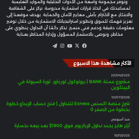
ونوفر مجموعة واسعة من الأدوات التحليلية والموارد التعليمية
لمساعدتك في اتخاذ قرارات استثمارية مدروسة. نركز على الشفافية
والابتكار، مع الالتزام بأعلى معايير الأمان والحماية. يهدف موقعنا إلى
تعزيز فهمك للسوق وتطوير استراتيجياتك الاستثمارية من خلال توفير
معلومات دقيقة ودعم فني متميز. تذكر دائمًا أن التداول ينطوي على
مخاطر، ونوصي بالاستثمار المسؤول وإدارة المخاطر بعناية
‫X
فيسبوك
‫YouTube
انستقرام
تيلقرام
الأكثر مشاهدة هذا الاسبوع
20/04/2025
مشروع عملة BANK | بروتوكول لورينزو.. ثورة السيولة في
البيتكوين
10/07/2025
شرح منصة اكسنس Exness للتداول | فتح حساب، الإيداع خطوة
بخطوة من الصفر 0
منذ أسبوعين
آرثر هايز يجدد تداول الإيثريوم فوق 1900$ بعد بيعه بخسارة
15/11/2025