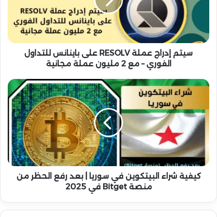
إ
د
ر
ا
ج
ع
سيتم إدراج عملة RESOLV على باينانس للتداول
م
الفوري – مع 2 مليون عملة مجانية
ل
ة
ك
R
ي
E
ف
S
ي
O
ة
L
ش
V
ر
ع
ا
ل
ء
ى
ا
كيفية شراء البيتكوين في سوريا | بعد رفع الحظر من
ب
ل
منصة Bitget في 2025
ا
ب
ي
ي
ن
ت