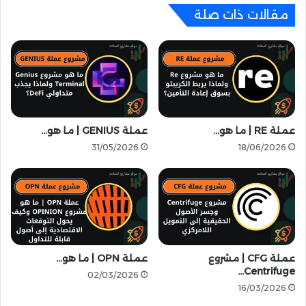
ا
ك
مقالات ذات صلة
ن
و
س
ي
ل
ن
ل
ف
ت
ي
د
س
ا
و
و
ر
عملة RE | ما هو…
عملة GENIUS | ما هو…
ل
ي
31/05/2026
18/06/2026
ا
ا
ل
|
ف
ب
و
ع
ر
د
ي
ر
–
ف
م
ع
عملة CFG | مشروع
عملة OPN | ما هو…
ع
Centrifuge…
ا
02/03/2026
2
ل
16/03/2026
م
ح