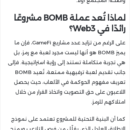
واضحة: المجتمع أولًا.
لماذا تُعد عملة BOMB مشروعًا
رائدًا في Web3؟
على الرغم من تزايد عدد مشاريع GameFi، فإن ما
يميز BOMB هو أنها ليست مجرد لعبة مع رمز، بل
هي تجربة متكاملة تستند إلى رؤية استراتيجية. فإلى
جانب تقديم لعبة ترفيهية ممتعة، تُعيد BOMB
تعريف مفهوم الحوكمة في الألعاب، حيث يحصل
اللاعبون على حق التصويت واتخاذ القرار من خلال
امتلاكهم للرمز.
كما أن البنية التحتية للمشروع تعتمد على نموذج
الإطلاق العادل الذي يقلّل من فرص التلاعب ويمنح