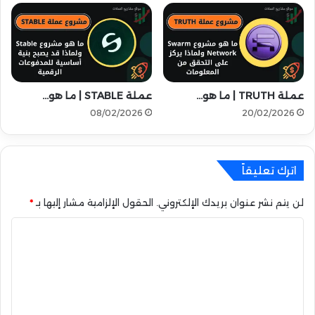
ل
ظ
ي
ر
و
م
ن
ن
ع
م
م
ن
عملة TRUTH | ما هو…
عملة STABLE | ما هو…
ل
ص
ة
ة
08/02/2026
20/02/2026
م
B
ج
i
ا
t
اترك تعليقاً
ن
g
ي
e
ة
t
لن يتم نشر عنوان بريدك الإلكتروني.
الحقول الإلزامية مشار إليها بـ
*
ف
ا
ي
2
ل
0
ت
2
5
ع
ل