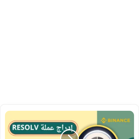
س
ي
ت
م