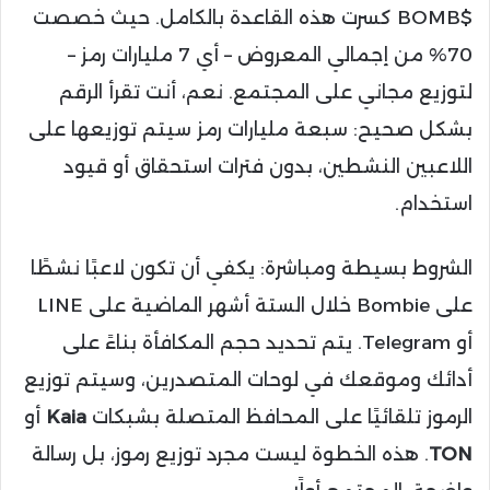
$BOMB كسرت هذه القاعدة بالكامل. حيث خصصت
70% من إجمالي المعروض – أي 7 مليارات رمز –
لتوزيع مجاني على المجتمع. نعم، أنت تقرأ الرقم
بشكل صحيح: سبعة مليارات رمز سيتم توزيعها على
اللاعبين النشطين، بدون فترات استحقاق أو قيود
استخدام.
الشروط بسيطة ومباشرة: يكفي أن تكون لاعبًا نشطًا
على Bombie خلال الستة أشهر الماضية على LINE
أو Telegram. يتم تحديد حجم المكافأة بناءً على
أدائك وموقعك في لوحات المتصدرين، وسيتم توزيع
الرموز تلقائيًا على المحافظ المتصلة بشبكات
Kaia
أو
TON
. هذه الخطوة ليست مجرد توزيع رموز، بل رسالة