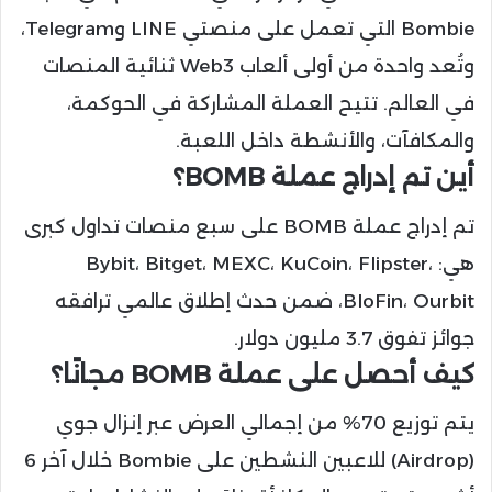
Bombie التي تعمل على منصتي LINE وTelegram،
وتُعد واحدة من أولى ألعاب Web3 ثنائية المنصات
في العالم. تتيح العملة المشاركة في الحوكمة،
والمكافآت، والأنشطة داخل اللعبة.
أين تم إدراج عملة BOMB؟
تم إدراج عملة BOMB على سبع منصات تداول كبرى
هي: Bybit، Bitget، MEXC، KuCoin، Flipster،
BloFin، Ourbit، ضمن حدث إطلاق عالمي ترافقه
جوائز تفوق 3.7 مليون دولار.
كيف أحصل على عملة BOMB مجانًا؟
يتم توزيع 70% من إجمالي العرض عبر إنزال جوي
(Airdrop) للاعبين النشطين على Bombie خلال آخر 6