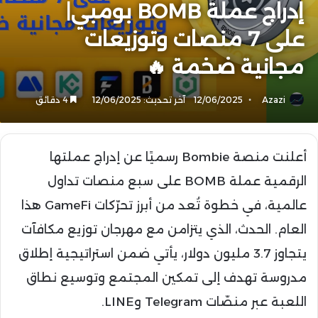
إدراج عملة BOMB بومبي|
على 7 منصات وتوزيعات
مجانية ضخمة 🔥
Azazi
12/06/2025
آخر تحديث: 12/06/2025
4 دقائق
أعلنت منصة Bombie رسميًا عن إدراج عملتها
الرقمية عملة BOMB على سبع منصات تداول
عالمية، في خطوة تُعد من أبرز تحرّكات GameFi هذا
العام. الحدث، الذي يتزامن مع مهرجان توزيع مكافآت
يتجاوز 3.7 مليون دولار، يأتي ضمن استراتيجية إطلاق
مدروسة تهدف إلى تمكين المجتمع وتوسيع نطاق
اللعبة عبر منصّات Telegram وLINE.