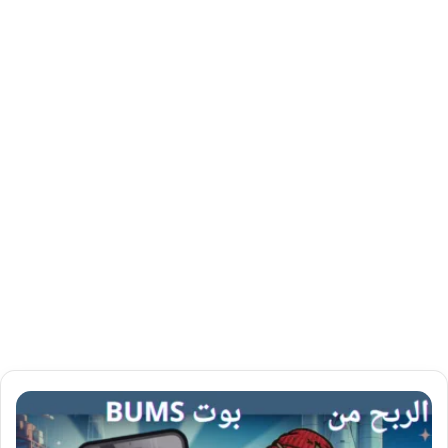
ا
ل
ر