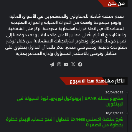
من نحن
نقدم منصة شاملة للمتداولين والمستثمرين في الأسواق المالية.
ونوفر مجموعة واسعة من الأدوات التحليلية والموارد التعليمية
لمساعدتك في اتخاذ قرارات استثمارية مدروسة. نركز على الشفافية
والابتكار، مع الالتزام بأعلى معايير الأمان والحماية. يهدف موقعنا إلى
تعزيز فهمك للسوق وتطوير استراتيجياتك الاستثمارية من خلال توفير
معلومات دقيقة ودعم فني متميز. تذكر دائمًا أن التداول ينطوي على
مخاطر، ونوصي بالاستثمار المسؤول وإدارة المخاطر بعناية
‫X
فيسبوك
‫YouTube
انستقرام
تيلقرام
الأكثر مشاهدة هذا الاسبوع
20/04/2025
مشروع عملة BANK | بروتوكول لورينزو.. ثورة السيولة في
البيتكوين
10/07/2025
شرح منصة اكسنس Exness للتداول | فتح حساب، الإيداع خطوة
بخطوة من الصفر 0