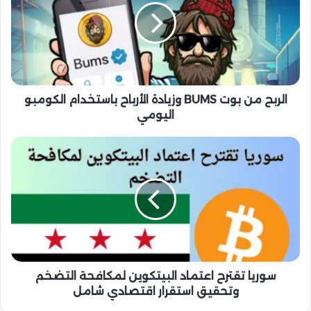
ب
ح
م
ن
ب
و
ت
الربح من بوت BUMS وزيادة الأرباح باستخدام الكومبو
B
اليومي
U
M
س
S
و
و
ر
ز
ي
ي
ا
ا
ت
د
ق
ة
ت
ا
ر
ل
ح
سوريا تقترح اعتماد البيتكوين لمكافحة التضخم
أ
ا
وتحقيق استقرار اقتصادي شامل
ر
ع