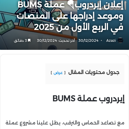
إعلان إيردروب🪂 عملة BUMS
وموعد إدراجها على المنصات
في الربع الأول من 2025
Azazi
30/12/2024
آخر تحديث: 30/12/2024
3 دقائق
جدول محتويات المقال
عرض
إيردروب عملة BUMS
مع تصاعد الحماس والترقب، يطل علينا مشروع عملة