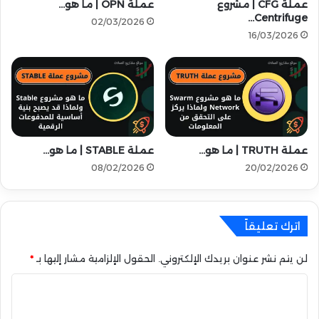
ل
ل
عملة CFG | مشروع
عملة OPN | ما هو…
ا
Centrifuge…
ف
02/03/2026
ص
ا
16/03/2026
ط
ئ
ن
ق
ا
ا
ع
ل
ي
س
ر
ع
عملة TRUTH | ما هو…
عملة STABLE | ما هو…
ة
ق
08/02/2026
20/02/2026
ا
د
م
اترك تعليقاً
ع
ل
ى
لن يتم نشر عنوان بريدك الإلكتروني.
الحقول الإلزامية مشار إليها بـ
*
ب
ا
ا
ي
ل
ن