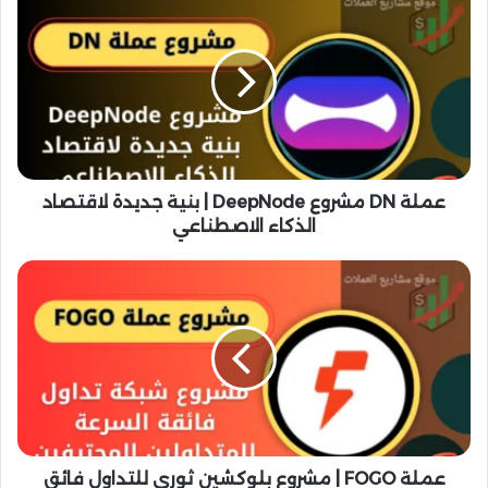
م
ل
ة
D
N
م
ش
ر
و
عملة DN مشروع DeepNode | بنية جديدة لاقتصاد
ع
الذكاء الاصطناعي
D
e
ع
e
م
p
ل
N
ة
o
F
d
O
e
G
|
O
ب
|
ن
م
عملة FOGO | مشروع بلوكشين ثوري للتداول فائق