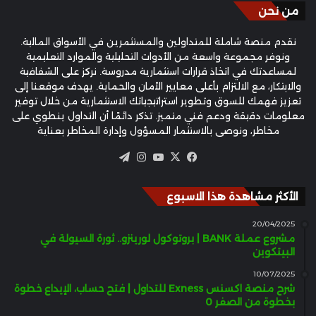
من نحن
نقدم منصة شاملة للمتداولين والمستثمرين في الأسواق المالية.
ونوفر مجموعة واسعة من الأدوات التحليلية والموارد التعليمية
لمساعدتك في اتخاذ قرارات استثمارية مدروسة. نركز على الشفافية
والابتكار، مع الالتزام بأعلى معايير الأمان والحماية. يهدف موقعنا إلى
تعزيز فهمك للسوق وتطوير استراتيجياتك الاستثمارية من خلال توفير
معلومات دقيقة ودعم فني متميز. تذكر دائمًا أن التداول ينطوي على
مخاطر، ونوصي بالاستثمار المسؤول وإدارة المخاطر بعناية
‫X
فيسبوك
‫YouTube
انستقرام
تيلقرام
الأكثر مشاهدة هذا الاسبوع
20/04/2025
مشروع عملة BANK | بروتوكول لورينزو.. ثورة السيولة في
البيتكوين
10/07/2025
شرح منصة اكسنس Exness للتداول | فتح حساب، الإيداع خطوة
بخطوة من الصفر 0