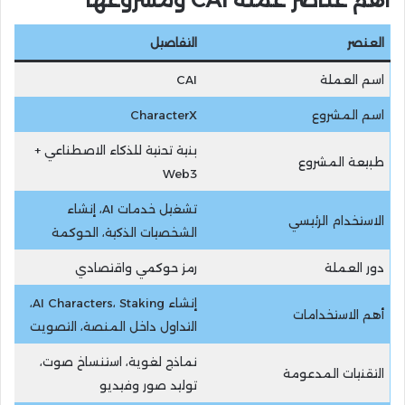
العنصر
التفاصيل
اسم العملة
CAI
اسم المشروع
CharacterX
بنية تحتية للذكاء الاصطناعي +
طبيعة المشروع
Web3
تشغيل خدمات AI، إنشاء
الاستخدام الرئيسي
الشخصيات الذكية، الحوكمة
دور العملة
رمز حوكمي واقتصادي
إنشاء AI Characters، Staking،
أهم الاستخدامات
التداول داخل المنصة، التصويت
نماذج لغوية، استنساخ صوت،
التقنيات المدعومة
توليد صور وفيديو