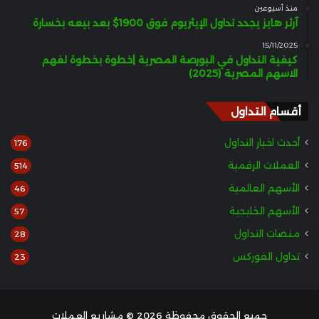
منذ أسبوعين
آرثر هايز يجدد تداول الإيثريوم فوق 1900$ بعد بيعه بخسارة
15/11/2025
كيفية التداول في البورصة المصرية |خطوة بخطوة لفهم
الاسهم المصرية (2025)
أقسام التداول
أحدث اخبار التداول
176
العملات الرقمية
514
الأسهم العالمية
46
الأسهم الخليجية
57
منصات التداول
28
تداول الفوركس
23
جميع الحقوق محفوظة 2026 © مشاريع العملات