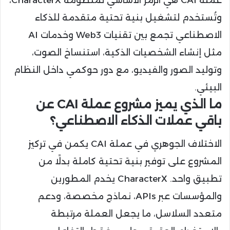
عملة CAI هي الرمز الأساسي لمنظومة CharacterX،
وتُستخدم لتشغيل بنية تحتية متقدمة للذكاء
الاصطناعي تجمع بين تقنيات Web3 وخدمات AI
مثل إنشاء الشخصيات الذكية، استنساخ الصوت،
وتوليد الصور والفيديو، مع دور حوكمي داخل النظام
البيئي.
ما الذي يميز مشروع عملة CAI عن
باقي عملات الذكاء الاصطناعي؟
الاختلاف الجوهري في عملة CAI يكمن في تركيز
المشروع على توفير بنية تحتية كاملة بدلًا من
تطبيق واحد. CharacterX يخدم المطورين
والمؤسسات عبر APIs، نماذج مخصصة، ودعم
متعدد السلاسل، ما يجعل العملة مرتبطة