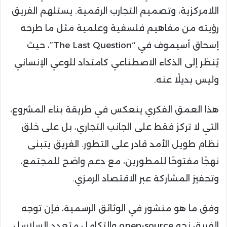
اللامركزية، وتصميم التجارب الرقمية. يستلهم الفريق
رؤيته من مفاهيم فلسفية وعلمية مثل ما طرحه
إسحاق أسيموف في “The Last Question”، حيث
يُنظر إلى الذكاء الاصطناعي كامتداد للوعي الإنساني
وليس بديلًا عنه.
هذا العمق الفكري ينعكس في طريقة بناء المشروع،
التي لا تركز فقط على الجانب التجاري، بل على خلق
نظام طويل الأمد قادر على التطور. الفريق يتبنى
نهجًا مفتوحًا للمطورين، مع دعم واضح للمجتمع،
وتحفيز المشاركة عبر الاقتصاد الرمزي.
وفق ما هو منشور في الوثائق الرسمية، فإن توجه
الفريق نحو open-source والتكامل متعدد السلاسل