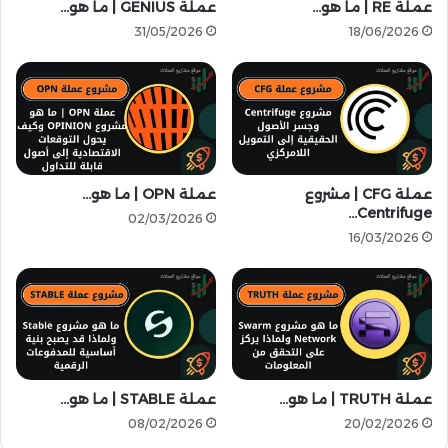
O
د
عملة RE | ما هو…
عملة GENIUS | ما هو…
N
ي
31/05/2026
18/06/2026
ق
و
ا
ا
د
ل
م
م
ع
د
ل
ع
ى
و
B
م
عملة CFG | مشروع
عملة OPN | ما هو…
i
Centrifuge…
ب
02/03/2026
n
ا
16/03/2026
a
ل
n
ذ
c
ك
e
ا
و
ء
M
ا
E
ل
عملة TRUTH | ما هو…
عملة STABLE | ما هو…
X
ا
C
ص
08/02/2026
20/02/2026
ط