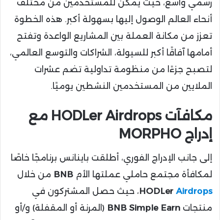
رسمي واسع، حيث يمكن للمستخدمين من مختلف
أنحاء العالم الوصول إليها بسهولة أكبر. هذه الخطوة
تعزز من مكانة العملة بين المشاريع الواعدة وتفتح
أمامها آفاقًا أكبر للسيولة، الشراكات والتوسع العالمي،
لتصبح جزءًا من منظومة تداولية تضم عشرات
الملايين من المستخدمين النشطين يوميًا.
مكافآت HODLer Airdrops مع
إدراج MORPHO
إلى جانب الإدراج الفوري، أطلقت باينانس برنامجًا خاصًا
لمكافأة مجتمع حاملي عملتها الأم
BNB
من خلال
Airdrops
HODLer
، حيث حصل المشتركون في
منتجات
BNB Simple Earn
(المرنة أو المقفلة) و/أو