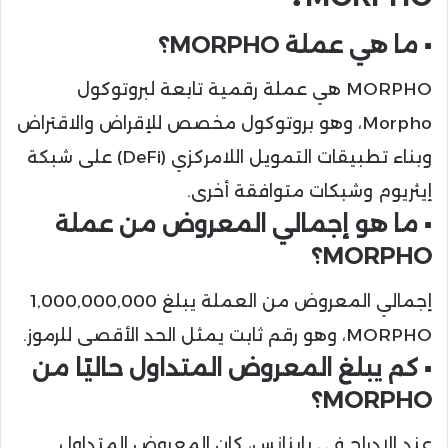
▪️ ما هي عملة MORPHO؟
MORPHO هي عملة رقمية تابعة لبروتوكول
Morpho، وهو بروتوكول مخصص للإقراض والاقتراض
وبناء تطبيقات التمويل اللامركزي (DeFi) على شبكة
إيثريوم وشبكات متوافقة أخرى.
▪️ ما هو إجمالي المعروض من عملة
MORPHO؟
إجمالي المعروض من العملة يبلغ 1,000,000,000
MORPHO، وهو رقم ثابت يمثل الحد الأقصى للرموز.
▪️ كم يبلغ المعروض المتداول حاليًا من
MORPHO؟
عند الإدراج في باينانس، كان المعروض المتداول