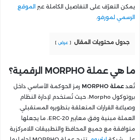
يمكن التعرّف على التفاصيل الكاملة عبر
الموقع
الرسمي لمورفو
.
جدول محتويات المقال
عرض
ما هي عملة MORPHO الرقمية؟
تُعد
عملة MORPHO
رمز الحوكمة الأساسي داخل
بروتوكول Morpho، حيث تُستخدم لإدارة النظام
وصياغة القرارات المتعلقة بتطويره المستقبلي.
العملة مبنية وفق معايير ERC-20، ما يجعلها
متوافقة مع جميع المحافظ والتطبيقات اللامركزية
على شبكة
إيثريوم
. تتيح عملة MORPHO لحامليها