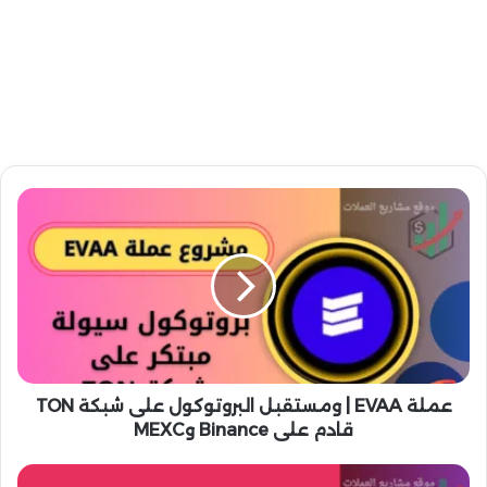
ع
م
ل
ة
E
V
A
A
|
و
عملة EVAA | ومستقبل البروتوكول على شبكة TON
م
قادم على Binance وMEXC
س
ت
ع