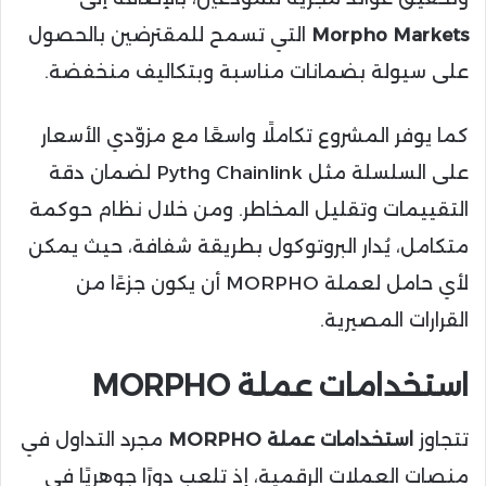
Morpho Markets
التي تسمح للمقترضين بالحصول
على سيولة بضمانات مناسبة وبتكاليف منخفضة.
كما يوفر المشروع تكاملًا واسعًا مع مزوّدي الأسعار
على السلسلة مثل Chainlink وPyth لضمان دقة
التقييمات وتقليل المخاطر. ومن خلال نظام حوكمة
متكامل، يُدار البروتوكول بطريقة شفافة، حيث يمكن
لأي حامل لعملة MORPHO أن يكون جزءًا من
القرارات المصيرية.
استخدامات عملة MORPHO
تتجاوز
استخدامات عملة MORPHO
مجرد التداول في
منصات العملات الرقمية، إذ تلعب دورًا جوهريًا في