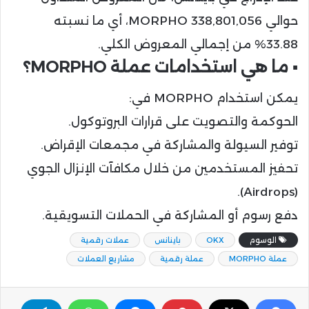
حوالي 338,801,056 MORPHO، أي ما نسبته
33.88% من إجمالي المعروض الكلي.
▪️ ما هي استخدامات عملة MORPHO؟
يمكن استخدام MORPHO في:
الحوكمة والتصويت على قرارات البروتوكول.
توفير السيولة والمشاركة في مجمعات الإقراض.
تحفيز المستخدمين من خلال مكافآت الإنزال الجوي
(Airdrops).
دفع رسوم أو المشاركة في الحملات التسويقية.
الوسوم
OKX
باينانس
عملات رقمية
عملة MORPHO
عملة رقمية
مشاريع العملات