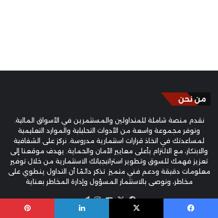
من نحن
نقدم منصة شاملة للمتداولين والمستثمرين في الأسواق المالية.
ونوفر مجموعة واسعة من الأدوات التحليلية والموارد التعليمية
لمساعدتك في اتخاذ قرارات استثمارية مدروسة. نركز على الشفافية
والابتكار، مع الالتزام بأعلى معايير الأمان والحماية. يهدف موقعنا إلى
تعزيز فهمك للسوق وتطوير استراتيجياتك الاستثمارية من خلال توفير
معلومات دقيقة ودعم فني متميز. تذكر دائمًا أن التداول ينطوي على
مخاطر، ونوصي بالاستثمار المسؤول وإدارة المخاطر بعناية
‫X
فيسبوك
‫YouTube
انستقرام
تيلقرام