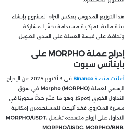
هذا التوزيع المدروس يعكس التزام المشروع بإنشاء
بيئة مالية لامركزية مستدامة تحفّز المشاركة
وتحافظ على قيمة العملة على المدى الطويل.
إدراج عملة MORPHO على
باينانس سبوت
أعلنت منصة
Binance
في 3 أكتوبر 2025 عن الإدراج
الرسمي لعملة
Morpho (MORPHO)
في سوق
التداول الفوري (Spot)، وهو ما اعتُبر حدثًا محوريًا في
مسيرة المشروع. فقد أتيحت للمستخدمين إمكانية
التداول على أزواج متعددة تشمل
،
MORPHO/USDT
MORPHO/USDC
،
MORPHO/BNB
،