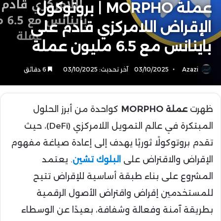
عملة MORPHO | بروتوكول
الإقراض اللامركزي قادم على
باينانس مع 6.5 مليون عملة
Azazi
03/10/2025
آخر تحديث: 03/10/2025
6 دقائق
ظهرت
عملة MORPHO
كواحدة من أبرز الحلول
المبتكرة في عالم التمويل اللامركزي (DeFi)، حيث
تقدم بروتوكولًا ثوريًا يهدف إلى إعادة صياغة مفهوم
الإقراض والاقتراض على
البلوك تشين
. يعتمد
المشروع على بناء طبقة أساسية للإقراض تتيح
للمستخدمين إقراض واقتراض الأصول الرقمية
بطريقة آمنة وفعالة وشفافة، بعيدًا عن الوسطاء