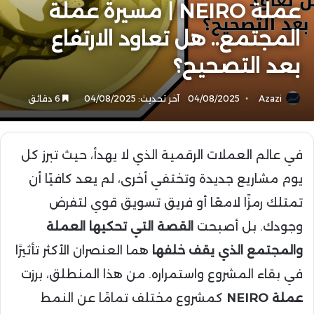
عملة NEIRO | مسيرة عملة
المجتمع.. هل تعاود الارتفاع
بعد التصحيح؟
Azazi
04/08/2025
آخر تحديث: 04/08/2025
6 دقائق
في عالم العملات الرقمية الذي لا يهدأ، حيث تبرز كل
يوم مشاريع جديدة وتختفي أخرى، لم يعد كافيًا أن
تمتلك رمزًا لامعًا أو فريق تسويق قوي لتفرض
وجودك. بل أصبحت
القصة التي تحكيها العملة
والمجتمع الذي يقف خلفها
هما العنصران الأكثر تأثيرًا
في بقاء المشروع واستمراره. من هذا المنطلق، برزت
عملة NEIRO
كمشروع مختلف تمامًا عن النمط