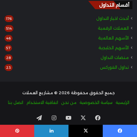
أقسام التداول
أحدث اخبار التداول
176
العملات الرقمية
514
الأسهم العالمية
46
الأسهم الخليجية
57
منصات التداول
28
تداول الفوركس
23
جميع الحقوق محفوظة 2026 © مشاريع العملات
الرئيسية
سياسة الخصوصية
من نحن
اتفاقية الاستخدام
اتصل بنا
‫X
فيسبوك
‫YouTube
انستقرام
تيلقرام