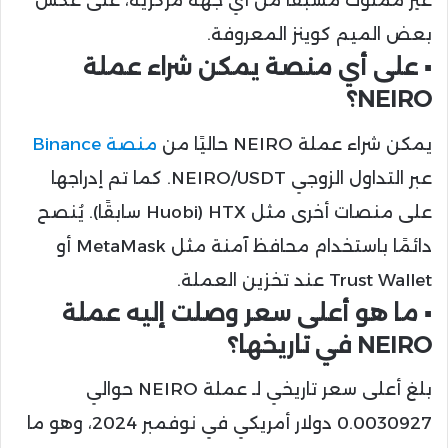
غير مملوك مسبقًا من أي جهة مركزية، على عكس
بعض الميم كوينز المعروفة.
▪️ على أي منصة يمكن شراء عملة
NEIRO؟
يمكن شراء عملة NEIRO حاليًا من
منصة Binance
عبر التداول الزوجي NEIRO/USDT. كما تم إدراجها
على منصات أخرى مثل HTX (Huobi سابقًا). يُنصح
دائمًا باستخدام محافظ آمنة مثل MetaMask أو
Trust Wallet عند تخزين العملة.
▪️ ما هو أعلى سعر وصلت إليه عملة
NEIRO في تاريخها؟
بلغ أعلى سعر تاريخي لـ عملة NEIRO حوالي
0.0030927 دولار أمريكي في نوفمبر 2024، وهو ما