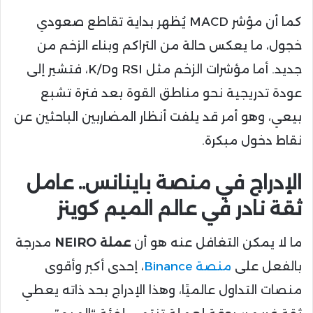
كما أن مؤشر MACD يُظهر بداية تقاطع صعودي
خجول، ما يعكس حالة من التراكم وبناء الزخم من
جديد. أما مؤشرات الزخم مثل RSI وK/D، فتشير إلى
عودة تدريجية نحو مناطق القوة بعد فترة تشبع
بيعي، وهو أمر قد يلفت أنظار المضاربين الباحثين عن
نقاط دخول مبكرة.
الإدراج في منصة باينانس.. عامل
ثقة نادر في عالم الميم كوينز
ما لا يمكن التغافل عنه هو أن
عملة NEIRO
مدرجة
بالفعل على
منصة Binance
، إحدى أكبر وأقوى
منصات التداول عالميًا، وهذا الإدراج بحد ذاته يعطي