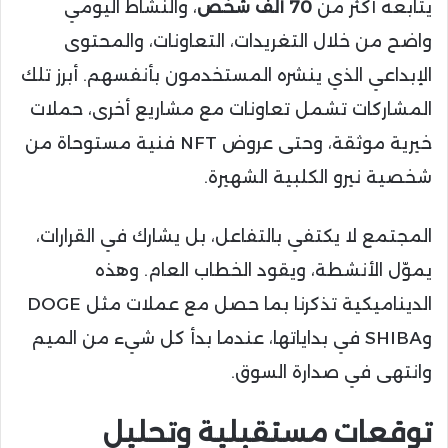
يتابعه أكثر من
70 ألف شخص
، والنشاط اليومي
واضح من خلال التغريدات، التعاونات، والمحتوى
الإبداعي الذي ينشره المستخدمون بأنفسهم. أبرز تلك
المشاركات تشمل تعاونات مع مشاريع أخرى، حملات
خيرية موثقة، وحتى عروض NFT فنية مستوحاة من
شخصية نيرو الكلبية الشهيرة.
المجتمع لا يكتفي بالتفاعل، بل يشارك في القرارات،
يموّل الأنشطة، ويقود الخطاب العام. وهذه
الديناميكية تذكرنا بما حصل مع عملات مثل DOGE
وSHIBA في بداياتها، عندما بدأ كل شيء من الميم
وانتهى في صدارة السوق.
توقعات مستقبلية وتحليل