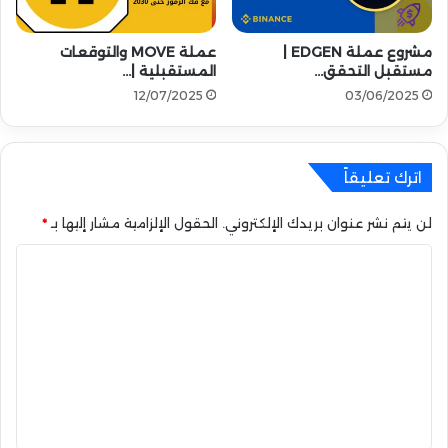
ا
ب
ص
ي
ط
ن
مشروع عملة EDGEN |
عملة MOVE والتوقعات
ن
ا
مستقبل التحقق…
المستقبلية |…
ا
ل
12/07/2025
03/06/2025
ع
إ
ي
ص
ل
ا
اترك تعليقاً
ح
ا
لن يتم نشر عنوان بريدك الإلكتروني.
الحقول الإلزامية مشار إليها بـ
*
ت
و
ا
ا
ل
ل
ت
ا
ض
ع
ط
ل
ر
ا
ي
ب
ق
ا