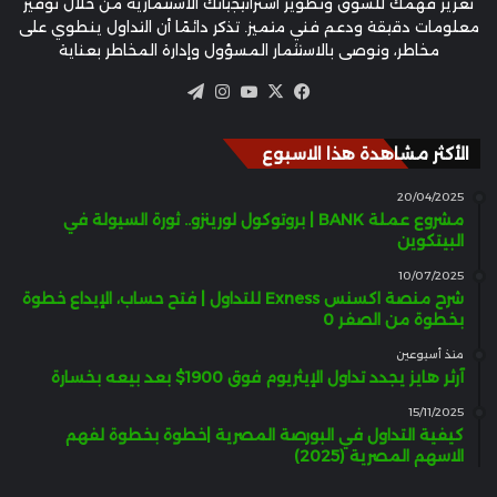
تعزيز فهمك للسوق وتطوير استراتيجياتك الاستثمارية من خلال توفير
معلومات دقيقة ودعم فني متميز. تذكر دائمًا أن التداول ينطوي على
مخاطر، ونوصي بالاستثمار المسؤول وإدارة المخاطر بعناية
‫X
فيسبوك
‫YouTube
انستقرام
تيلقرام
الأكثر مشاهدة هذا الاسبوع
20/04/2025
مشروع عملة BANK | بروتوكول لورينزو.. ثورة السيولة في
البيتكوين
10/07/2025
شرح منصة اكسنس Exness للتداول | فتح حساب، الإيداع خطوة
بخطوة من الصفر 0
منذ أسبوعين
آرثر هايز يجدد تداول الإيثريوم فوق 1900$ بعد بيعه بخسارة
15/11/2025
كيفية التداول في البورصة المصرية |خطوة بخطوة لفهم
الاسهم المصرية (2025)