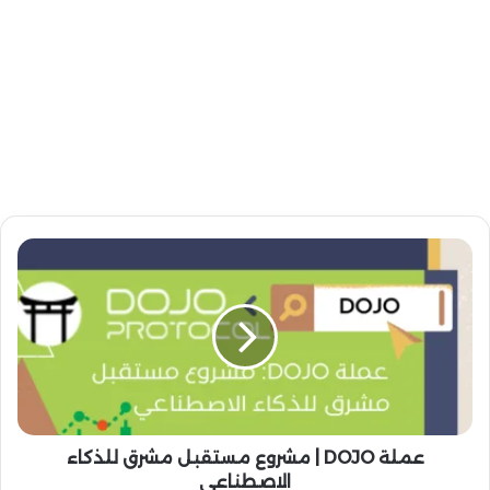
ع
م
ل
ة
D
O
J
O
|
م
عملة DOJO | مشروع مستقبل مشرق للذكاء
ش
الاصطناعي