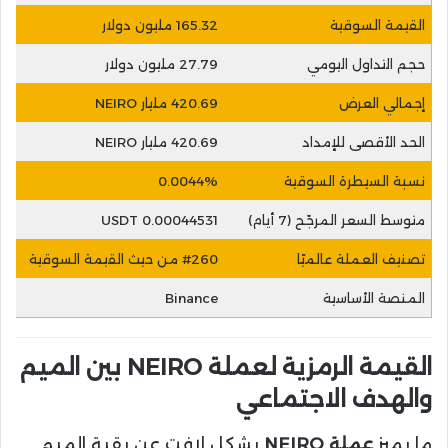
القيمة السوقية
165.32 مليون دولار
حجم التداول اليومي
27.79 مليون دولار
إجمالي العرض
420.69 مليار NEIRO
الحد الأقصى للإمداد
420.69 مليار NEIRO
نسبة السيطرة السوقية
0.0044%
متوسط السعر المرجّح (7 أيام)
0.00044531 USDT
تصنيف العملة عالميًا
#260 من حيث القيمة السوقية
المنصة الأساسية
Binance
القيمة الرمزية لعملة NEIRO بين الميم
والهدف الاجتماعي
ما يميز
عملة NEIRO
بشكل لافت عن بقية الميم