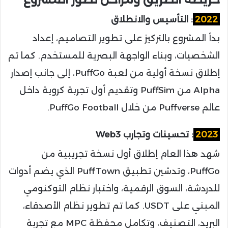
2022
: التأسيس والانطلاق
بدأ المشروع بالتركيز على تطوير التصاميم، إعداد
الشخصيات، وبناء الواجهة البصرية للمستخدم. كما تم
إطلاق نسخة أولية من لعبة PuffGo، إلى جانب إصدار
Alpha من PuffSim وتقديم أول تجربة كروية داخل
عالم Puffverse من خلال PuffGo Football.
2023
: تحسينات وتجارب Web3
شهد هذا العام إطلاق أول نسخة تجريبية من
PuffGo، وتدشين تطبيق PuffTown الذي يضم أدوات
للدردشة، السوق الرقمية، واختبار نظام التوكنومي
المبني على USDT. كما تم تطوير نظام الأصدقاء،
البريد، التصنيف، وتكامل محفظة MPC مع تجربة