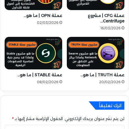
م
6
ن
4
1
0
عملة CFG | مشروع
عملة OPN | ما هو…
5
Centrifuge…
$
02/03/2026
ع
أ
16/03/2026
م
ل
ل
ف
ة
ب
م
ا
ن
ن
ب
ت
ي
ظ
عملة TRUTH | ما هو…
عملة STABLE | ما هو…
ن
ا
ا
ر
08/02/2026
20/02/2026
ن
ك
س
|
!
ت
اترك تعليقاً
ع
ر
ف
لن يتم نشر عنوان بريدك الإلكتروني.
الحقول الإلزامية مشار إليها بـ
*
ع
ا