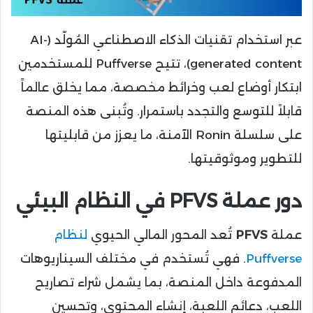
عبر استخدام تقنيات الذكاء الاصطناعي المُولّد (AI-
generated content)، تتيح Puffverse للمستخدمين
ابتكار أوضاع لعب وخرائط مخصصة، مما يخلق عالماً
قابلاً للتوسع والتجدد باستمرار. وتُبنى هذه المنصة
على سلسلة Ronin الآمنة، ما يعزز من قابليتها
للتطوير وموثوقيتها.
دور عملة PFVS في النظام البيئي
عملة
PFVS
تُعد المحور المالي الحيوي
لنظام
Puffverse
. فهي تُستخدم في مختلف السيناريوهات
المدفوعة داخل المنصة، بما يشمل شراء تصاريح
اللعب، دعائم اللعبة، إنشاء المحتوى، وتحسين