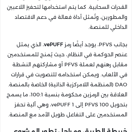
القدرات السحابية. كما يتم استخدامها لتحفيز اللاعبين
والمطورين، وتُمثل أداة فعالة في دعم الاقتصاد
الداخلي للمنصة.
بجانب PFVS، يوجد أيضًا رمز
vePUFF
، الذي يمثل
عنصر الحوكمة في النظام، حيث يُمنح للمستخدمين
مقابل رهنهم لعملة PFVS أو مشاركتهم النشطة
في الألعاب. ويمكن استخدامه للتصويت في قرارات
DAO (المنظمة اللامركزية الذاتية) الخاصة بالمنصة.
العلاقة بين الرمزين محكومة بنسبة 100:1، ما يسمح
بتحويل 100 PFVS إلى 1 vePUFF، وهي آلية تحفز
المستخدمين على التفاعل طويل الأمد مع المنصة.
خريطة الطريق ومراحل تطور المشروع