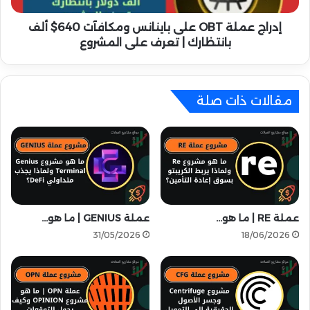
|
ة
ا
O
إدراج عملة OBT على باينانس ومكافآت 640$ ألف
ل
B
بانتظارك | تعرف على المشروع
م
T
ف
ع
ت
ل
ا
ى
مقالات ذات صلة
ح
ب
ا
ا
ل
ي
س
ن
ر
ا
ي
ن
ل
س
ر
و
عملة RE | ما هو…
عملة GENIUS | ما هو…
ب
م
31/05/2026
18/06/2026
ح
ك
أ
ا
ك
ف
ث
آ
ر
ت