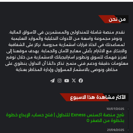
من نحن
نقدم منصة شاملة للمتداولين والمستثمرين في الأسواق المالية.
ونوفر مجموعة واسعة من الأدوات التحليلية والموارد التعليمية
لمساعدتك في اتخاذ قرارات استثمارية مدروسة. نركز على الشفافية
والابتكار، مع الالتزام بأعلى معايير الأمان والحماية. يهدف موقعنا إلى
تعزيز فهمك للسوق وتطوير استراتيجياتك الاستثمارية من خلال توفير
معلومات دقيقة ودعم فني متميز. تذكر دائمًا أن التداول ينطوي على
مخاطر، ونوصي بالاستثمار المسؤول وإدارة المخاطر بعناية
‫X
فيسبوك
‫YouTube
انستقرام
تيلقرام
الأكثر مشاهدة هذا الاسبوع
10/07/2025
شرح منصة اكسنس Exness للتداول | فتح حساب، الإيداع خطوة
بخطوة من الصفر 0
21/09/2025