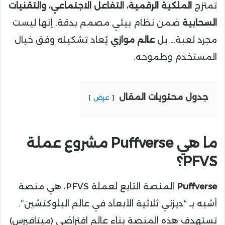
تمتزج
الملكية الرقمية، التفاعل الاجتماعي، والتقنيات
السحابية
ضمن نظام بيئي مصمم بدقة. إنها ليست
مجرد لعبة… بل
عالم موازي
يُعاد تشكيله وفق خيال
المستخدم وطموحه.
جدول محتويات المقال
عرض
ما هي Puffverse مشروع عملة
PFVS؟
Puffverse
المنصة التابع لعملة PFVS، هي منصة
أشبه بـ “ديزني ثلاثية الأبعاد في عالم البلوكتشين”.
تستهدف هذه المنصة بناء عالم افتراضي (ميتافيرس)