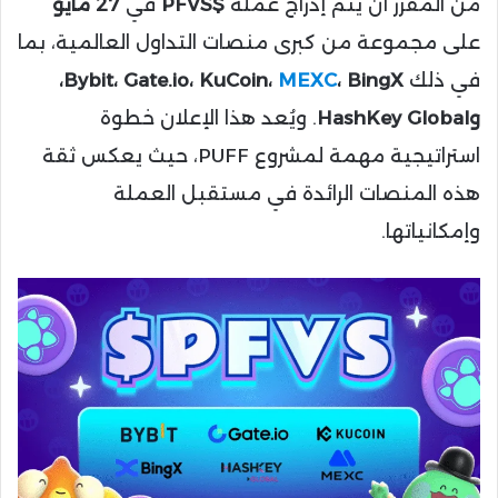
من المقرر أن يتم إدراج عملة
$PFVS
في
27 مايو
على مجموعة من كبرى منصات التداول العالمية، بما
في ذلك
MEXC
Bybit، Gate.io، KuCoin،
، BingX،
وHashKey Global
. ويُعد هذا الإعلان خطوة
استراتيجية مهمة لمشروع PUFF، حيث يعكس ثقة
هذه المنصات الرائدة في مستقبل العملة
وإمكانياتها.