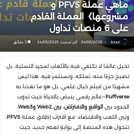
ماهي عملة PFVS و
مشروعها》العملة القادم
على 6 منصات تداول
Azazi
24/05/2025
آخر تحديث: 24/05/2025
3 دقائق
تخيل عالمًا لا تكتفي فيه بالألعاب لمجرد التسلية، بل
تصبح جزءًا منه، تملكه، وتستثمر فيه. هذا ليس
مشهدًا من فيلم خيال علمي، بل هو ما تعدنا به
Puffverse
—عالم رقمي ينبض بالحياة حيث تذوب
الحدود بين
الواقع والافتراض، بين Web2 وWeb3
،
وبين اللعب والاقتصاد. مع اقتراب إطلاق عملة
PFVS
،
تتحول هذه المنصة إلى بوابةٍ لعصر جديد، حيث