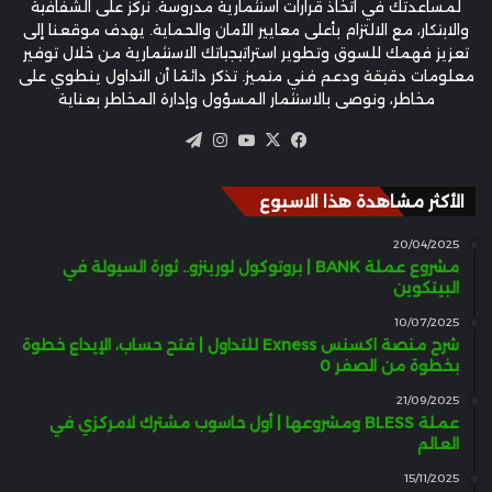
لمساعدتك في اتخاذ قرارات استثمارية مدروسة. نركز على الشفافية
والابتكار، مع الالتزام بأعلى معايير الأمان والحماية. يهدف موقعنا إلى
تعزيز فهمك للسوق وتطوير استراتيجياتك الاستثمارية من خلال توفير
معلومات دقيقة ودعم فني متميز. تذكر دائمًا أن التداول ينطوي على
مخاطر، ونوصي بالاستثمار المسؤول وإدارة المخاطر بعناية
‫X
فيسبوك
‫YouTube
انستقرام
تيلقرام
الأكثر مشاهدة هذا الاسبوع
20/04/2025
مشروع عملة BANK | بروتوكول لورينزو.. ثورة السيولة في
البيتكوين
10/07/2025
شرح منصة اكسنس Exness للتداول | فتح حساب، الإيداع خطوة
بخطوة من الصفر 0
21/09/2025
عملة BLESS ومشروعها | أول حاسوب مشترك لامركزي في
العالم
15/11/2025