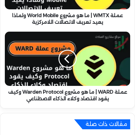
X
|
م
عملة WMTX | ما هو مشروع World Mobile ولماذا
ا
يعيد تعريف الاتصالات اللامركزية
ه
و
ع
م
م
ش
ل
ر
ة
و
W
ع
A
W
R
o
D
r
|
l
م
عملة WARD | ما هو مشروع Warden Protocol وكيف
d
ا
يقود اقتصاد وكلاء الذكاء الاصطناعي
M
ه
o
و
b
م
i
ش
مقالات ذات صلة
l
ر