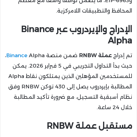
وEIP-6963، ما يضمن توافقًا واسعًا مع معظم
المحافظ والتطبيقات اللامركزية.
الإدراج والإيردروب عبر Binance
Alpha
تم إدراج
عملة RNBW
ضمن منصة
Binance
Alpha،
حيث بدأ التداول التجريبي في 5 فبراير 2026. يمكن
للمستخدمين المؤهلين الذين يمتلكون نقاط Alpha
المطالبة بإيردروب يصل إلى 430 توكن RNBW وفق
نظام أسبقية التسجيل، مع ضرورة تأكيد المطالبة
خلال 24 ساعة.
مستقبل عملة RNBW