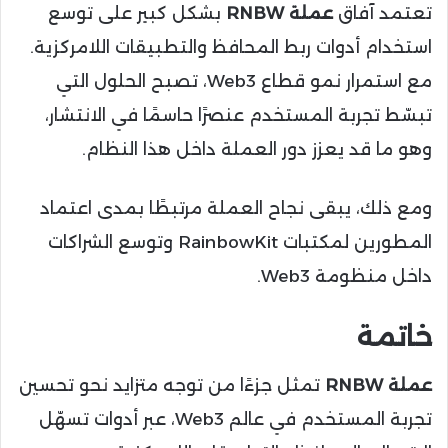
تعتمد آفاق
عملة RNBW
بشكل كبير على توسع
استخدام أدوات ربط المحافظ والتطبيقات اللامركزية.
مع استمرار نمو قطاع Web3، تصبح الحلول التي
تبسّط تجربة المستخدم عنصرًا حاسمًا في الانتشار،
وهو ما قد يعزز دور العملة داخل هذا النظام.
ومع ذلك، يبقى نجاح العملة مرتبطًا بمدى اعتماد
المطورين لمكتبات RainbowKit وتوسع الشراكات
داخل منظومة Web3.
خاتمة
عملة RNBW
تمثل جزءًا من توجه متزايد نحو تحسين
تجربة المستخدم في عالم Web3، عبر أدوات تسهّل