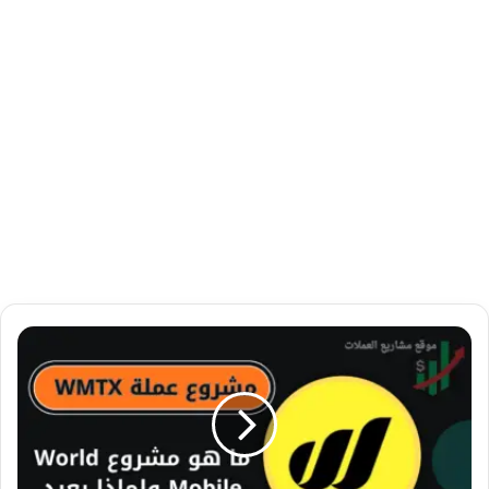
ع
م
ل
ة
W
M
T