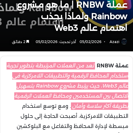
عملة RNBW | ما هو مشروع
Rainbow ولماذا يجذب
اهتمام عالم Web3
Azazi
05/02/2026
آخر تحديث: 05/02/2026
2 دقائق
عملة RNBW
تعد من العملات المرتبطة بتطوير تجربة
استخدام المحافظ الرقمية والتطبيقات اللامركزية في
عالم Web3، حيث يرتبط مشروع Rainbow بتسهيل
الاتصال بين المستخدمين ومحافظ العملات الرقمية
بطريقة أكثر سلاسة وأمان
. ومع توسع استخدام
التطبيقات اللامركزية، أصبحت الحاجة إلى حلول
مبسطة لإدارة المحافظ والتفاعل مع البلوكشين