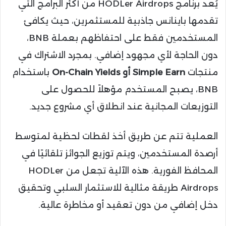
يُعد برنامج HODLer Airdrops من أكثر البرامج التي
تقدمها باينانس جاذبية للمستثمرين، حيث يكافئ
المستخدمين فقط على احتفاظهم بعملة BNB،
دون الحاجة لأي مجهود إضافي. بمجرد الاشتراك في
منتجات
Simple Earn أو On-Chain Yields
باستخدام
BNB، يصبح المستخدم مؤهلاً للحصول على
التوزيعات المجانية عند انطلاق أي مشروع جديد.
العملية تتم عن طريق أخذ لقطات لحظية لمتوسط
أرصدة المستخدمين، ويتم توزيع الجوائز تلقائيًا في
المحافظ الفورية. هذه الآلية تجعل من HODLer
Airdrops طريقة مثالية للاستثمار السلبي وتحقيق
دخل إضافي من دون تعقيد أو مخاطرة عالية.