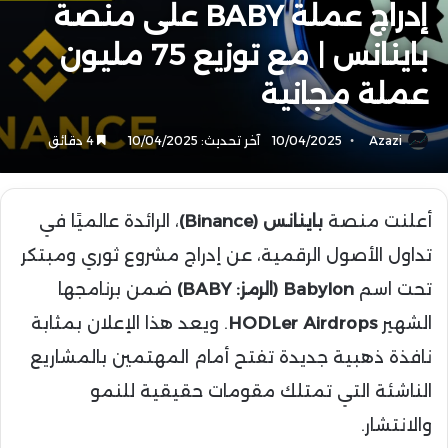
إدراج عملة BABY على منصة
باينانس | مع توزيع 75 مليون
عملة مجانية
Azazi
10/04/2025
آخر تحديث: 10/04/2025
4 دقائق
أعلنت منصة
باينانس (Binance)
، الرائدة عالميًا في
تداول الأصول الرقمية، عن إدراج مشروع ثوري ومبتكر
تحت اسم
Babylon (الرمز: BABY)
ضمن برنامجها
الشهير
HODLer Airdrops
. ويعد هذا الإعلان بمثابة
نافذة ذهبية جديدة تفتح أمام المهتمين بالمشاريع
الناشئة التي تمتلك مقومات حقيقية للنمو
والانتشار.