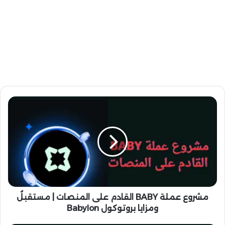
م
ش
ر
و
ع
ع
م
ل
ة
B
مشروع عملة BABY القادم على المنصات | مستقبلٌ
A
ومزايا بروتوكول Babylon
B