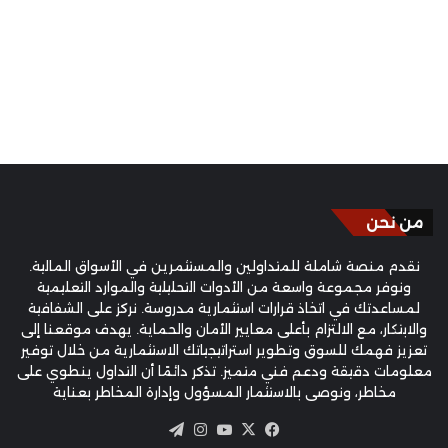
من نحن
نقدم منصة شاملة للمتداولين والمستثمرين في الأسواق المالية.
ونوفر مجموعة واسعة من الأدوات التحليلية والموارد التعليمية
لمساعدتك في اتخاذ قرارات استثمارية مدروسة. نركز على الشفافية
والابتكار، مع الالتزام بأعلى معايير الأمان والحماية. يهدف موقعنا إلى
تعزيز فهمك للسوق وتطوير استراتيجياتك الاستثمارية من خلال توفير
معلومات دقيقة ودعم فني متميز. تذكر دائمًا أن التداول ينطوي على
مخاطر، ونوصي بالاستثمار المسؤول وإدارة المخاطر بعناية
‫X
فيسبوك
‫YouTube
انستقرام
تيلقرام