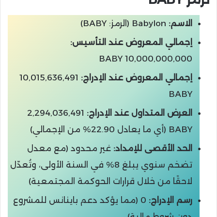
الاسم:
Babylon (الرمز: BABY)
إجمالي المعروض عند التأسيس:
10,000,000,000 BABY
إجمالي المعروض عند الإدراج:
10,015,636,491
BABY
العرض المتداول عند الإدراج:
2,294,036,491
BABY (أي ما يعادل 22.90% من الإجمالي)
الحد الأقصى للإمداد:
غير محدود (مع معدل
تضخم سنوي يبلغ 8% في السنة الأولى، وتُعدّل
لاحقًا من خلال قرارات الحوكمة المجتمعية)
رسم الإدراج:
0 (مما يؤكد دعم باينانس للمشروع
دون شروط مالية)