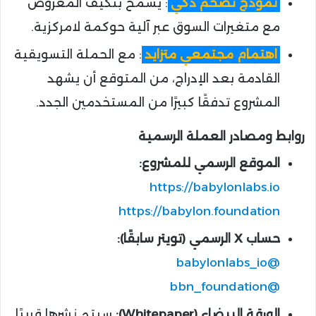
نموذج تضخم ذكي
: يسمح بتكيف المعروض
مع متغيرات السوق عبر آلية حوكمة لامركزية.
اهتمام مجتمعي متزايد
: مع الحملة التسويقية
القادمة بعد الإدراج، من المتوقع أن يشهد
المشروع تدفقًا كبيرًا من المستخدمين الجدد.
روابط ومصادر العملة الرسمية
الموقع الرسمي للمشروع:
https://babylonlabs.io
https://babylon.foundation
حساب X الرسمي (تويتر سابقًا):
@babylonlabs_io
@bbn_foundation
الورقة البيضاء (Whitepaper):
سيتم نشرها قريبًا