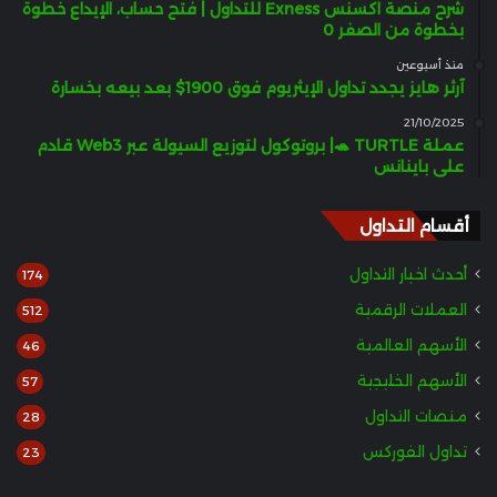
شرح منصة اكسنس Exness للتداول | فتح حساب، الإيداع خطوة
بخطوة من الصفر 0
منذ أسبوعين
آرثر هايز يجدد تداول الإيثريوم فوق 1900$ بعد بيعه بخسارة
21/10/2025
عملة TURTLE 🐢| بروتوكول لتوزيع السيولة عبر Web3 قادم
على باينانس
أقسام التداول
أحدث اخبار التداول
174
العملات الرقمية
512
الأسهم العالمية
46
الأسهم الخليجية
57
منصات التداول
28
تداول الفوركس
23