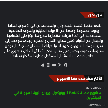
من نحن
نقدم منصة شاملة للمتداولين والمستثمرين في الأسواق المالية.
ونوفر مجموعة واسعة من الأدوات التحليلية والموارد التعليمية
لمساعدتك في اتخاذ قرارات استثمارية مدروسة. نركز على الشفافية
والابتكار، مع الالتزام بأعلى معايير الأمان والحماية. يهدف موقعنا إلى
تعزيز فهمك للسوق وتطوير استراتيجياتك الاستثمارية من خلال توفير
معلومات دقيقة ودعم فني متميز. تذكر دائمًا أن التداول ينطوي على
مخاطر، ونوصي بالاستثمار المسؤول وإدارة المخاطر بعناية
‫X
فيسبوك
‫YouTube
انستقرام
تيلقرام
الأكثر مشاهدة هذا الاسبوع
20/04/2025
مشروع عملة BANK | بروتوكول لورينزو.. ثورة السيولة في
البيتكوين
10/07/2025