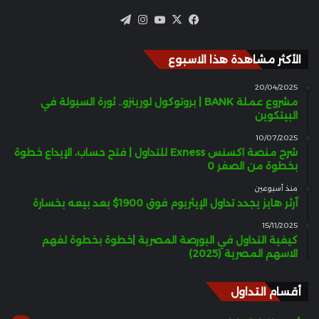
‫X
فيسبوك
‫YouTube
انستقرام
تيلقرام
الأكثر مشاهدة هذا الاسبوع
20/04/2025
مشروع عملة BANK | بروتوكول لورينزو.. ثورة السيولة في
البيتكوين
10/07/2025
شرح منصة اكسنس Exness للتداول | فتح حساب، الإيداع خطوة
بخطوة من الصفر 0
منذ أسبوعين
آرثر هايز يجدد تداول الإيثريوم فوق 1900$ بعد بيعه بخسارة
15/11/2025
كيفية التداول في البورصة المصرية |خطوة بخطوة لفهم
الاسهم المصرية (2025)
أقسام التداول