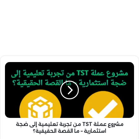
م
ش
ر
و
ع
ع
م
ل
ة
T
مشروع عملة TST من تجربة تعليمية إلى ضجة
S
استثمارية – ما القصة الحقيقية؟
T