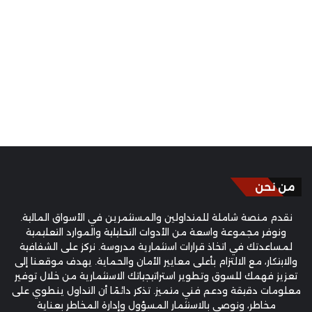
من نحن
نقدم منصة شاملة للمتداولين والمستثمرين في الأسواق المالية.
ونوفر مجموعة واسعة من الأدوات التحليلية والموارد التعليمية
لمساعدتك في اتخاذ قرارات استثمارية مدروسة. نركز على الشفافية
والابتكار، مع الالتزام بأعلى معايير الأمان والحماية. يهدف موقعنا إلى
تعزيز فهمك للسوق وتطوير استراتيجياتك الاستثمارية من خلال توفير
معلومات دقيقة ودعم فني متميز. تذكر دائمًا أن التداول ينطوي على
مخاطر، ونوصي بالاستثمار المسؤول وإدارة المخاطر بعناية