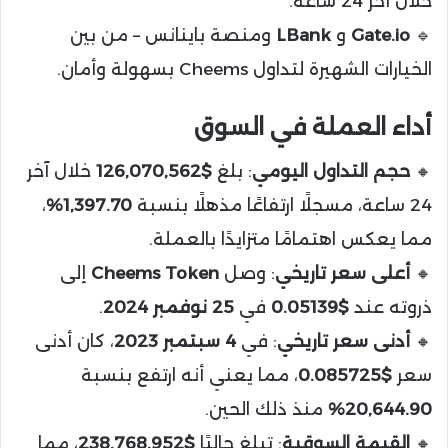
خلال آخر 24 ساعة.
🔹
Gate.io
و
LBank
ومنصة باينانس – من بين
الخيارات الشهيرة لتداول Cheems بسهولة وأمان.
أداء العملة في السوق
🔸
حجم التداول اليومي
: بلغ
$126,070,562
خلال آخر
24 ساعة، مسجلًا ارتفاعًا مذهلًا بنسبة
1,397.70%
،
مما يعكس اهتمامًا متزايدًا بالعملة.
🔸
أعلى سعر تاريخي
: وصل
Cheems Token
إلى
ذروته عند
$0.05139
في
25 نوفمبر 2024
.
🔸
أدنى سعر تاريخي
: في
4 سبتمبر 2023
، كان أدنى
سعر
$0.085725
، مما يعني أنه ارتفع بنسبة
20,644.90%
منذ ذلك الحين.
🔸
القيمة السوقية
: تبلغ حاليًا
$238,768,952
، مما