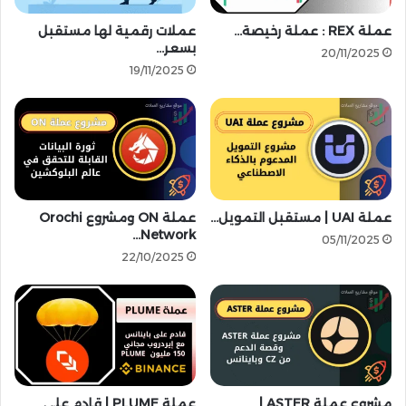
س
ر
ت
ق
عملة REX : عملة رخيصة…
عملات رقمية لها مستقبل
ث
م
بسعر…
20/11/2025
م
ي
19/11/2025
ا
ة
ر
ا
ي
ل
ة
م
–
د
م
ع
ا
و
ا
عملة UAI | مستقبل التمويل…
عملة ON ومشروع Orochi
م
Network…
ل
ة
05/11/2025
ق
م
22/10/2025
ص
ن
ة
ر
ا
ئ
ل
ي
ح
س
ق
ج
ي
م
مشروع عملة ASTER |
عملة PLUME | قادم على…
ق