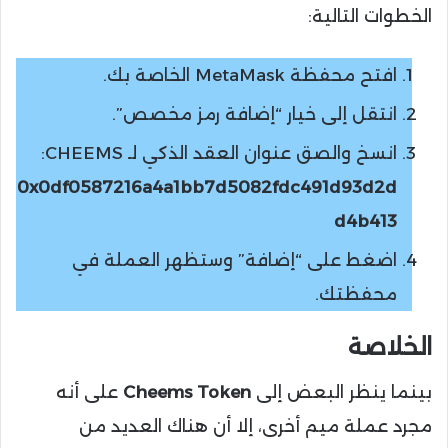
الخطوات التالية:
افتح محفظة MetaMask الخاصة بك.
انتقل إلى خيار “إضافة رمز مخصص”.
انسخ والصق عنوان العقد الذكي لـ CHEEMS:
0x0df0587216a4a1bb7d5082fdc491d93d2d
d4b413
اضغط على “إضافة” وستظهر العملة في
محفظتك.
الخلاصة
بينما ينظر البعض إلى
Cheems Token
على أنه
مجرد عملة ميم أخرى، إلا أن هناك العديد من