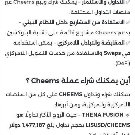
✅
التداول والاستثمار
– يمكنك شراء وبيع Cheems عبر
منصات التداول المختلفة.
✅
الاستفادة من المشاريع داخل النظام البيئي
–
يدعم Cheems مشاريع قائمة على تقنية البلوكشين.
✅
المقايضة والتبادل اللامركزي
– يمكن استخدامه
في
Swaps
والاستفادة من خدمات التمويل اللامركزي
(DeFi).
أين يمكنك شراء عملة Cheems ؟
يمكنك شراء وتداول
CHEEMS
على كل من المنصات
اللامركزية والمركزية، ومن أبرزها:
🔹
THENA FUSION
– حيث الزوج الأكثر تداولًا هو
LISUSD/CHEEMS
بحجم تداول بلغ
1,477,187 دولار