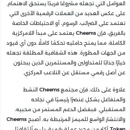
العوامل التي تجعله مشروعًا فريدًا يستحق الاهتمام.
على عكس العديد من العملات الرقمية الأخرى التي
تعتمد على الضرائب، الرسوم، أو الاحتياطات الخاصة
بالفريق، فإن
Cheems
يعتمد على مبدأ اللامركزية
الكاملة، مما يمنح حامليه تحكمًا كاملًا دون أي قيود
من الجهات المطورة. هذه الشفافية المطلقة تجعله
خيارًا جذابًا للمتداولين والمستثمرين الذين يبحثون
عن أصل رقمي مستقل عن التلاعب المركزي.
علاوة على ذلك، فإن مجتمع
Cheems
النشط
والمتفاعل يشكل عنصرًا رئيسيًا في نجاحه
المستقبلي. فبفضل الدعم المستمر من محبيه،
والانتشار الواسع للميمز المرتبطة به، أصبح
Cheems
Token
أكثر من مجرد عملة رقمية، بل رمزًا ثقافيًا