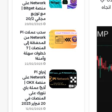
Network على
شير بوضوح إلى اتجاه
منصة Bitget |
مع توزيع
مجاني 20/2
20/02/2025
سحب عملات Pi
Network من
المحفظة إلى
المنصات | 7
خطوات سهلة
وآمنة!
22/02/2025
إدراج Pi
Network على
منصة OKX |
أخيرًا عملة باي
نتورك على
المنصات في
20 فبراير 2025
12/02/2025