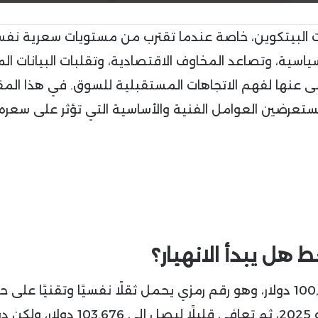
ات البيتكوين، خاصة عندما تقترب من مستويات سعرية نف
د التوترات السياسية، وتصاعد المخاوف الاقتصادية، وتقلبات البيانات ال
نى عنها لفهم الاتجاهات المستقبلية للسوق. في هذا المق
عرضين العوامل الفنية والأساسية التي تؤثر على سعره، 
هل يبدأ الانهيار؟
يتذبذب سعر البيتكوين حاليًا حول مستوى 100,000 دولار، وهو رقم رمزي يحمل ثقلًا نفسيًا وتقنيًا
فقد تراجع السعر إلى 100,400 دولار في 6 يونيو 2025، ثم تعافى قليلًا ليصل 