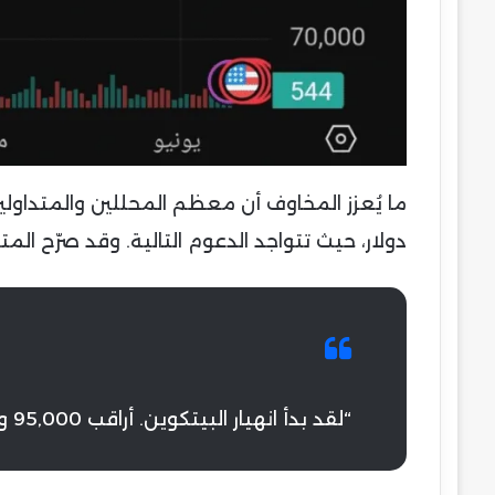
دولار، حيث تتواجد الدعوم التالية. وقد صرّح المت
“لقد بدأ انهيار البيتكوين. أراقب 95,000 وربما أقل.”