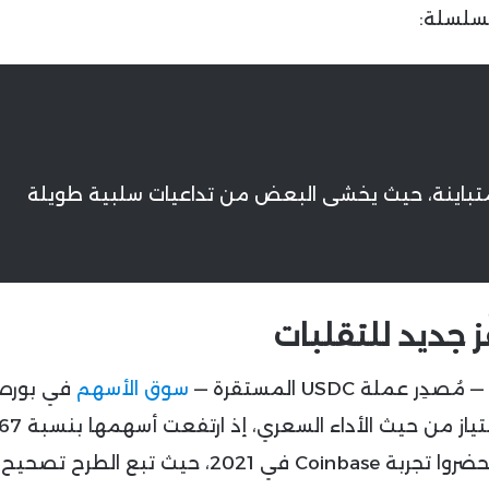
 متباينة، حيث يخشى البعض من تداعيات سلبية طويلة
 مُصدِر عملة USDC المستقرة —
سوق الأسهم
في بورص
تبع الطرح تصحيح قاسٍ.