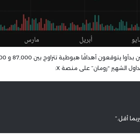
ما يُعزز المخاوف أن معظم المحللين 
داول الشهير “رومان” على منصة X: