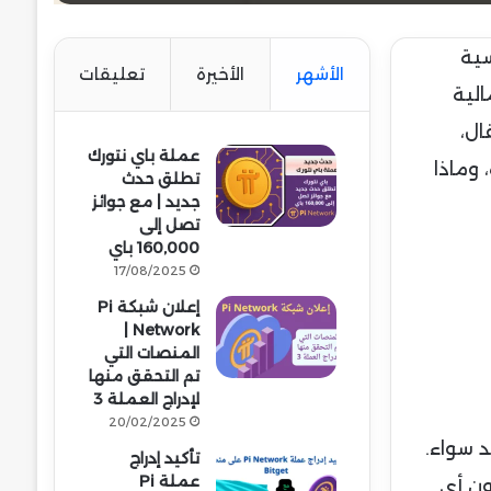
سية
الأشهر
الأخيرة
تعليقات
مالية
ال،
عملة باي نتورك
وماذا
تطلق حدث
جديد | مع جوائز
تصل إلى
160,000 باي
17/08/2025
إعلان شبكة Pi
Network |
المنصات التي
تم التحقق منها
لإدراج العملة 3
20/02/2025
 على حد سواء.
تأكيد إدراج
عملة Pi
إلى 103,676 دولار، ولكن دون أي