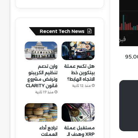
Recent Tech News
والمتداولين بدأوا يتوقعون أهدافًا هبوطية تتراوح بين 87,000 و 95,000
هل تكسر عملة
وارن تدعم
بيتكوين خط
تنظيم الكريبتو
الاتجاه الهابط؟
وترفض مشروع
قانون CLARITY
منذ 12 ثانية
منذ 17 ثانية
مستقبل عملة
تراجع أداء
XRP وهدف الـ
العملات