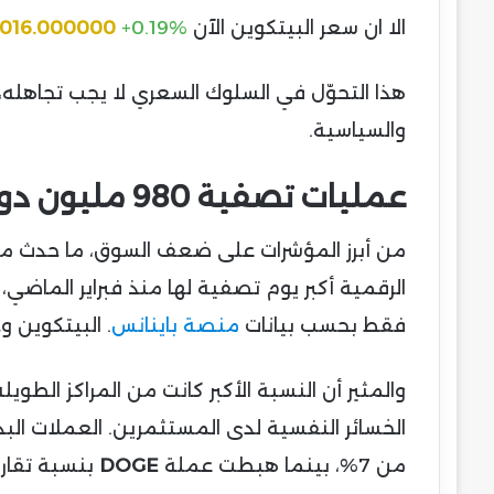
الا ان سعر البيتكوين الآن
+0.19%
,016.000000
هذا التحوّل في السلوك السعري لا يجب تجاهله،
والسياسية.
عمليات تصفية 980 مليون دولار في 24 ساعة تزلزل السوق
من أبرز المؤشرات على ضعف السوق، ما حدث مؤ
فقط بحسب بيانات
منصة باينانس
. البيتكوين وحده ت
والمثير أن النسبة الأكبر كانت من المراكز الطويل
الخسائر النفسية لدى المستثمرين. العملات الب
من 7%، بينما هبطت عملة
DOGE
بنسبة تقارب 9