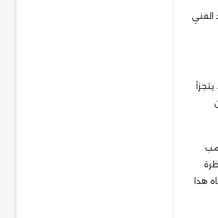
الفني
يتجزأ
امب
ظرة
ه هذا