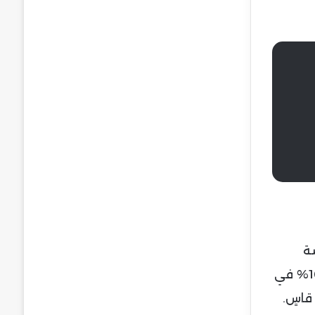
ة
نيويورك. وعلى الرغم من أن الطرح كان ناجحًا بامتياز من حيث الأداء السعري، إذ ارتفعت أسهمها بنسبة 167% في