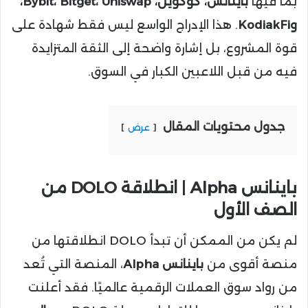
بما فيها
باينانس، كوكوين، Bybit، Bitget، Uniswap،
وKodiakFi
. هذا الإدراج الواسع ليس فقط شهادة على
قوة المشروع، بل إشارة واضحة إلى الثقة المتزايدة
فيه من قبل اللاعبين الكبار في السوق.
جدول محتويات المقال
عرض
باينانس Alpha | انطلاقة DOLO من
الصف الأول
لم يكن من الممكن أن تبدأ DOLO انطلاقتها من
منصة أقوى من
باينانس Alpha
، المنصة التي تُعد
من رواد سوق العملات الرقمية عالميًا. فقد أعلنت