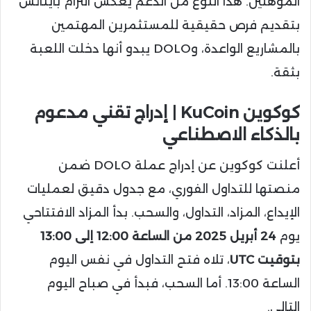
المؤهلين. هذا النوع من الدعم يعكس التزام باينانس
بتقديم فرص حقيقية للمستثمرين المهتمين
بالمشاريع الواعدة، وDOLO يبدو أنها دخلت اللعبة
بثقة.
كوكوين KuCoin | إدراج تقني مدعوم
بالذكاء الاصطناعي
أعلنت كوكوين عن إدراج عملة DOLO ضمن
منصتها للتداول الفوري، مع جدول دقيق لعمليات
الإيداع، المزاد، التداول، والسحب. بدأ المزاد الافتتاحي
يوم
24 أبريل 2025 من الساعة 12:00 إلى 13:00
بتوقيت UTC
، تلاه فتح التداول في نفس اليوم
الساعة 13:00. أما السحب، فبدأ في صباح اليوم
التالي.