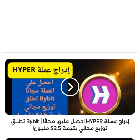
إ
د
ر
ا
ج
ع
م
ل
ة
H
إدراج عملة HYPER احصل عليها مجانًا | Bybit تطلق
Y
توزيع مجاني بقيمة 2.5$ مليون!
P