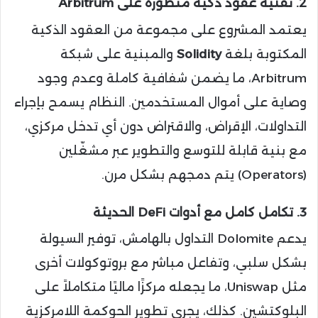
2. تقنية عقود ذكية متطورة على Arbitrum
يعتمد المشروع على مجموعة من العقود الذكية
المكتوبة بلغة
Solidity
والمبنية على شبكة
Arbitrum، ما يضمن شفافية كاملة وعدم وجود
وصاية على أموال المستخدمين. النظام يسمح بإجراء
التداولات، الإقراض، والاقتراض دون أي تدخل مركزي،
مع بنية قابلة للتوسع والتطوير عبر مشغّلين
(Operators) يتم دمجهم بشكل مرن.
3. تكامل كامل مع أدوات DeFi الحديثة
يدعم Dolomite التداول بالهامش، توفير السيولة
بشكل سلبي، وتفاعل مباشر مع بروتوكولات أخرى
مثل Uniswap، ما يجعله مركزًا ماليًا متكاملاً على
البلوكتشين. كذلك، يجري تطوير الحوكمة اللامركزية