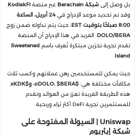
بل وصل إلى
شبكة Berachain
عبر منصة
KodiakFi
.
وقد تم تحديد موعد الإدراج في
24 أبريل، الساعة
8:00 صباحًا بتوقيت EST
، حيث يتم تداوله ضمن زوج
DOLO/BERA
. الفريد في هذا الإدراج أن المنصة
تقدم تجربة تخزين مبتكرة تُعرف باسم
Sweetened
.
Island
حيث يمكن للمستخدمين رهن عملاتهم وكسب ثلاث
مكافآت مختلفة هي:
$oDOLO، $BERA، و$xKDK
.
هذه الطريقة الفريدة تعزز من العوائد وتقدم
للمستثمرين تجربة DeFi أكثر ثراء وربحية.
Uniswap | السيولة المفتوحة على
شبكة إيثريوم