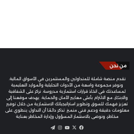
من نحن
نقدم منصة شاملة للمتداولين والمستثمرين في الأسواق المالية.
ونوفر مجموعة واسعة من الأدوات التحليلية والموارد التعليمية
لمساعدتك في اتخاذ قرارات استثمارية مدروسة. نركز على الشفافية
والابتكار، مع الالتزام بأعلى معايير الأمان والحماية. يهدف موقعنا إلى
تعزيز فهمك للسوق وتطوير استراتيجياتك الاستثمارية من خلال توفير
معلومات دقيقة ودعم فني متميز. تذكر دائمًا أن التداول ينطوي على
مخاطر، ونوصي بالاستثمار المسؤول وإدارة المخاطر بعناية
‫X
فيسبوك
‫YouTube
انستقرام
تيلقرام