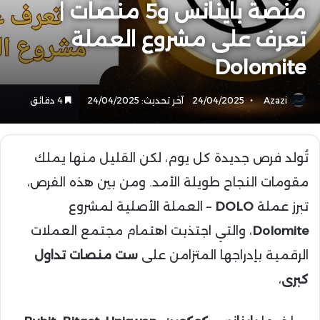
منصة باينانس و5 منصات |
تعرف على مشروع العملة
Dolomite
Azazi
24/04/2025
آخر تحديث: 24/04/2025
4 دقائق
تُولد فرص جديدة كل يوم، لكن القليل منها يملك
مقومات النجاح طويلة الأمد. ومن بين هذه الفرص،
تبرز عملة
DOLO
– العملة الأصلية لمشروع
Dolomite
، والتي اجتذبت اهتمام مجتمع العملات
الرقمية بإدراجها المتزامن على
ست منصات تداول
كبرى
،