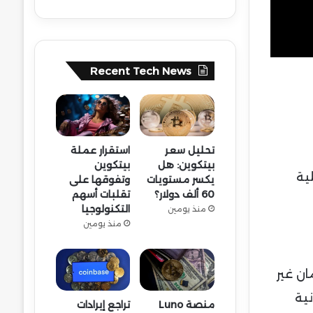
Recent Tech News
تحليل سعر
استقرار عملة
بيتكوين: هل
بيتكوين
% على كل عملية
يكسر مستويات
وتفوقها على
60 ألف دولار؟
تقلبات أسهم
التكنولوجيا
منذ يومين
منذ يومين
ان غير
 إمكانية
منصة Luno
تراجع إيرادات