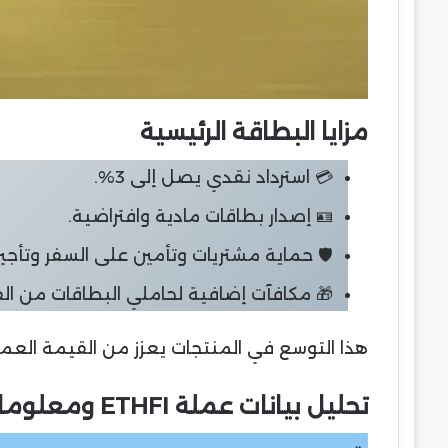
مزايا البطاقة الرئيسية
💳 استرداد نقدي يصل إلى 3%.
🪪 إصدار بطاقات مادية وافتراضية.
🛡️ حماية مشتريات وتأمين على السفر وتأجير 
🎁 مكافآت إضافية لحاملي البطاقات من ال
هذا التوسع في المنتجات يعزز من القيمة العملية لعملة ETHFI ويزيد من احتمالات
تحليل بيانات عملة ETHFI ومعلومات السوق حتى يوليو 2025