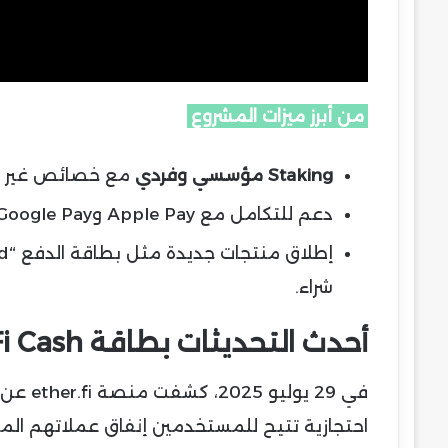
من أبرز ميزات المشروع
Staking مؤسسي وفردي
مع خصائص غير اح
دعم للتكامل مع Apple Pay وGoogle Pay.
شراء.
أحدث التحديثات بطاقة EtherFi Cash
في 29 يوليو 2025، كشفت منصة ether.fi عن منتج جديد ومثير: