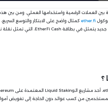
 بين العملات الرقمية واستخدامها العملي. ومن بين هذه
توكول
ether.fi
كمثال واضح على الابتكار والتوسع السريع،
بعد الكشف عن خارطة فك الرموز، وإطلاق منتج جديد يتمثل في بطاقة EtherFi Cash،
لمستخدمين من كسب عوائد دون الحاجة إلى تفويض أموا