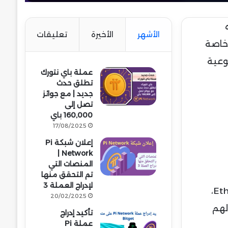
الأشهر
الأخيرة
تعليقات
 خاصة
 التي تمثل نقلة نوعية
عملة باي نتورك
تطلق حدث
جديد | مع جوائز
تصل إلى
160,000 باي
17/08/2025
إعلان شبكة Pi
Network |
المنصات التي
تم التحقق منها
لإدراج العملة 3
عملة ETHFI هي الرمز الرسمي لبروتوكول ether.fi، أحد مشاريع الـLiquid Staking المعتمدة على Ethereum،
20/02/2025
لهم
تأكيد إدراج
عملة Pi