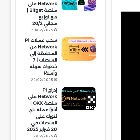
Network على
منصة Bitget |
مع توزيع
مجاني 20/2
20/02/2025
سحب عملات Pi
Network من
المحفظة إلى
المنصات | 7
خطوات سهلة
وآمنة!
22/02/2025
إدراج Pi
Network على
منصة OKX |
أخيرًا عملة باي
نتورك على
المنصات في
20 فبراير 2025
12/02/2025