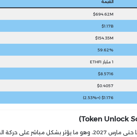
القيمة
$694.62M
$1.17B
$154.35M
59.62%
1 مليار ETHFI
$8.5716
$0.4057
$1.176 (+2.53%)
تُظهر بيانات فك الرموز أن العملات ستُحرّر تدريجيًا حتى مارس 2027، وهو ما يؤثر بشكل مباشر على 