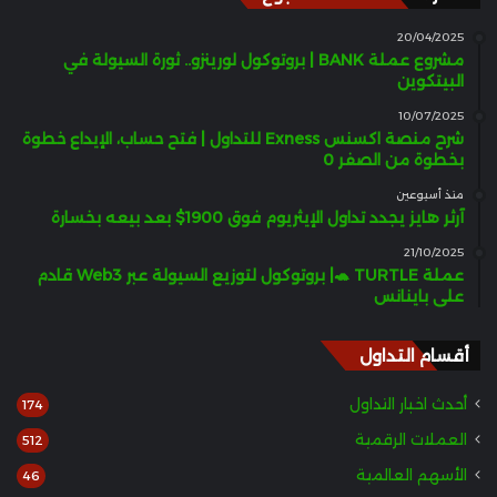
20/04/2025
مشروع عملة BANK | بروتوكول لورينزو.. ثورة السيولة في
البيتكوين
10/07/2025
شرح منصة اكسنس Exness للتداول | فتح حساب، الإيداع خطوة
بخطوة من الصفر 0
منذ أسبوعين
آرثر هايز يجدد تداول الإيثريوم فوق 1900$ بعد بيعه بخسارة
21/10/2025
عملة TURTLE 🐢| بروتوكول لتوزيع السيولة عبر Web3 قادم
على باينانس
أقسام التداول
أحدث اخبار التداول
174
العملات الرقمية
512
الأسهم العالمية
46