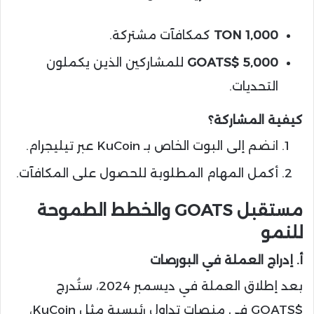
1,000 TON
كمكافآت مشتركة.
5,000 $GOATS
للمشاركين الذين يكملون
التحديات.
كيفية المشاركة؟
انضم إلى البوت الخاص بـ KuCoin عبر تيليجرام.
أكمل المهام المطلوبة للحصول على المكافآت.
مستقبل GOATS والخطط الطموحة
للنمو
أ. إدراج العملة في البورصات
بعد إطلاق العملة في ديسمبر 2024، ستُدرج
$GOATS في منصات تداول رئيسية مثل KuCoin،