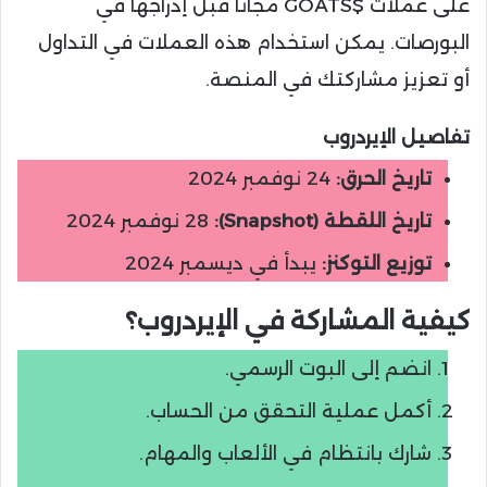
على عملات $GOATS مجانًا قبل إدراجها في
البورصات. يمكن استخدام هذه العملات في التداول
أو تعزيز مشاركتك في المنصة.
تفاصيل الإيردروب
تاريخ الحرق:
24 نوفمبر 2024
تاريخ اللقطة (Snapshot):
28 نوفمبر 2024
توزيع التوكنز:
يبدأ في ديسمبر 2024
كيفية المشاركة في الإيردروب؟
انضم إلى البوت الرسمي.
أكمل عملية التحقق من الحساب.
شارك بانتظام في الألعاب والمهام.