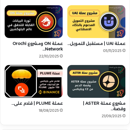
ع
ع
م
ل
ل
ى
ة
م
،
ن
م
ص
ص
ة
عملة UAI | مستقبل التمويل…
عملة ON ومشروع Orochi
ح
K
Network…
و
u
05/11/2025
بً
C
22/10/2025
ا
o
ب
i
ا
n
ل
ت
ح
د
مشروع عملة ASTER |
عملة PLUME | قادم على…
ي
وقصة…
ث
18/08/2025
21/09/2025
ا
ت
ا