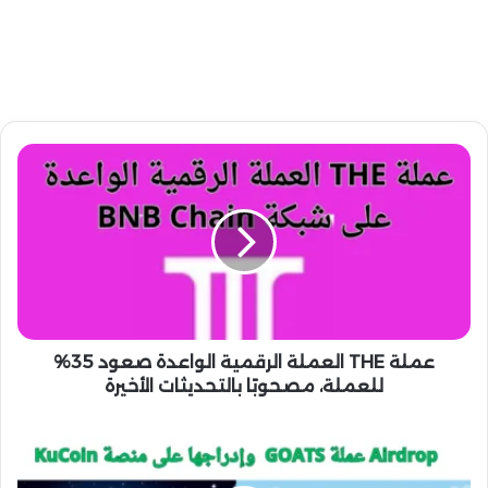
ع
م
ل
ة
T
H
E
ا
ل
ع
عملة THE العملة الرقمية الواعدة صعود 35%
م
للعملة، مصحوبًا بالتحديثات الأخيرة
ل
ة
A
ا
i
ل
r