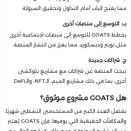
مما يفتح الباب أمام التداول وتحقيق السيولة.
ب. التوسع إلى منصات أخرى
يخطط GOATS للتوسع إلى منصات اجتماعية أخرى
مثل تويتر وديسكورد، مما يعزز من انتشار المنصة.
ج. شراكات جديدة
تبحث المنصة عن شراكات مع مشاريع بلوكشين
أخرى، بما في ذلك مشاريع الميم، الـNFT، والـDeFi.
هل GOATS مشروع موثوق؟
بفضل العدد الكبير من المستخدمين النشطين شهريًا،
والمكافآت الحقيقية التي يوفرها، فإن GOATS يُعتبر
من المشاريع الموثوقة. ومع ذلك، كما هو الحال مع