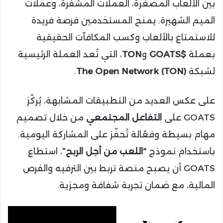
بين الألعاب المصغرة، العملات المشفرة، وعملات
الميم الشهيرة. يمنح المستخدمين فرصة فريدة
للاستمتاع بالألعاب وكسب المكافآت الحقيقية
بعملة
$GOATS
و
TON
، التي تُعد العملة الرئيسية
لشبكة
The Open Network (TON)
.
على عكس العديد من التطبيقات المشابهة، يُركّز
GOATS على
التفاعل المجتمعي
من خلال تصميم
مهام بسيطة وفعّالة تُحفّز على المشاركة اليومية.
باستخدام نموذج
“اللعب من أجل الربح”
، استطاع
GOATS أن يصبح منصة تربط بين الترفيه والفرص
المالية، مع ضمان تجربة شفافة ومجزية.