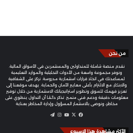
من نحن
نقدم منصة شاملة للمتداولين والمستثمرين في الأسواق المالية.
ونوفر مجموعة واسعة من الأدوات التحليلية والموارد التعليمية
لمساعدتك في اتخاذ قرارات استثمارية مدروسة. نركز على الشفافية
والابتكار، مع الالتزام بأعلى معايير الأمان والحماية. يهدف موقعنا إلى
تعزيز فهمك للسوق وتطوير استراتيجياتك الاستثمارية من خلال توفير
معلومات دقيقة ودعم فني متميز. تذكر دائمًا أن التداول ينطوي على
مخاطر، ونوصي بالاستثمار المسؤول وإدارة المخاطر بعناية
‫X
فيسبوك
‫YouTube
انستقرام
تيلقرام
الأكثر مشاهدة هذا الاسبوع