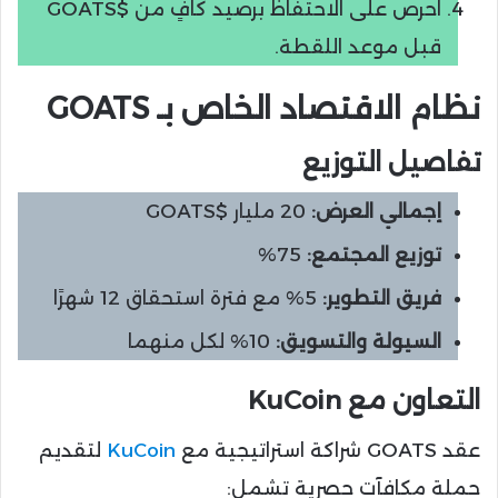
احرص على الاحتفاظ برصيد كافٍ من $GOATS
قبل موعد اللقطة.
نظام الاقتصاد الخاص بـ GOATS
تفاصيل التوزيع
إجمالي العرض:
20 مليار $GOATS
توزيع المجتمع:
75%
فريق التطوير:
5% مع فترة استحقاق 12 شهرًا
السيولة والتسويق:
10% لكل منهما
التعاون مع KuCoin
عقد GOATS شراكة استراتيجية مع
KuCoin
لتقديم
حملة مكافآت حصرية تشمل: