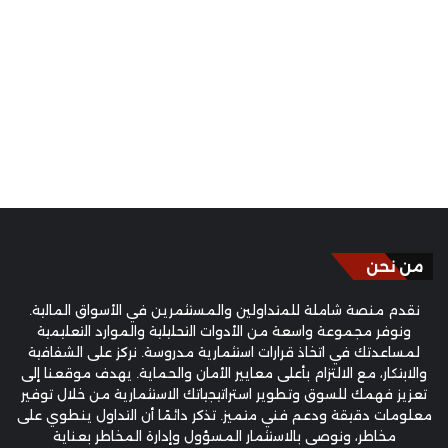
من نحن
نقدم منصة شاملة للمتداولين والمستثمرين في الأسواق المالية.
ونوفر مجموعة واسعة من الأدوات التحليلية والموارد التعليمية
لمساعدتك في اتخاذ قرارات استثمارية مدروسة. نركز على الشفافية
والابتكار، مع الالتزام بأعلى معايير الأمان والحماية. يهدف موقعنا إلى
تعزيز فهمك للسوق وتطوير استراتيجياتك الاستثمارية من خلال توفير
معلومات دقيقة ودعم فني متميز. تذكر دائمًا أن التداول ينطوي على
مخاطر، ونوصي بالاستثمار المسؤول وإدارة المخاطر بعناية