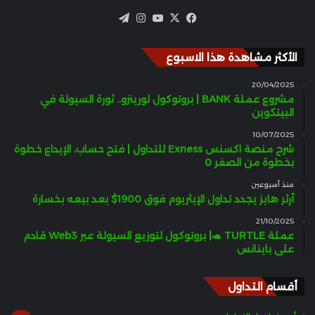
‫X
فيسبوك
‫YouTube
انستقرام
تيلقرام
الأكثر مشاهدة هذا الاسبوع
20/04/2025
مشروع عملة BANK | بروتوكول لورينزو.. ثورة السيولة في
البيتكوين
10/07/2025
شرح منصة اكسنس Exness للتداول | فتح حساب، الإيداع خطوة
بخطوة من الصفر 0
منذ أسبوعين
آرثر هايز يجدد تداول الإيثريوم فوق 1900$ بعد بيعه بخسارة
21/10/2025
عملة TURTLE 🐢| بروتوكول لتوزيع السيولة عبر Web3 قادم
على باينانس
أقسام التداول