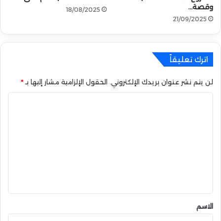
وقصة…
18/08/2025
م
21/09/2025
ج
ا
ن
ي
اترك تعليقاً
ب
ق
لن يتم نشر عنوان بريدك الإلكتروني.
الحقول الإلزامية مشار إليها بـ
*
ي
م
ا
ة
2
ل
.
ت
5
ع
$
م
ل
ل
ي
ي
و
ق
ن
*
الاسم
!