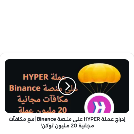
إ
د
ر
ا
ج
ع
م
ل
ة
H
إدراج عملة HYPER على منصة Binance |مع مكافآت
Y
مجانية 20 مليون توكن!
P