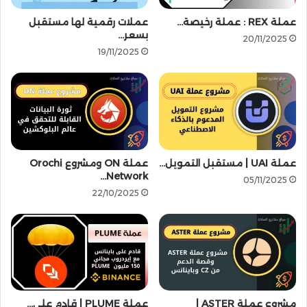
ا
ه
ف
ا
عملة REX : عملة رخيصة…
عملات رقمية لها مستقبل
آ
م
بسعر…
20/11/2025
ت
ج
19/11/2025
م
ا
ج
نً
ا
ا
ن
|
ي
B
ة
y
2
b
0
عملة UAI | مستقبل التمويل…
عملة ON ومشروع Orochi
i
Network…
م
t
05/11/2025
ل
ت
22/10/2025
ي
ط
و
ل
ن
ق
ت
ت
و
و
ك
ز
ن
ي
مشروع عملة ASTER |
عملة PLUME | قادم على…
!
ع