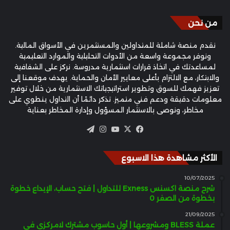
من نحن
نقدم منصة شاملة للمتداولين والمستثمرين في الأسواق المالية.
ونوفر مجموعة واسعة من الأدوات التحليلية والموارد التعليمية
لمساعدتك في اتخاذ قرارات استثمارية مدروسة. نركز على الشفافية
والابتكار، مع الالتزام بأعلى معايير الأمان والحماية. يهدف موقعنا إلى
تعزيز فهمك للسوق وتطوير استراتيجياتك الاستثمارية من خلال توفير
معلومات دقيقة ودعم فني متميز. تذكر دائمًا أن التداول ينطوي على
مخاطر، ونوصي بالاستثمار المسؤول وإدارة المخاطر بعناية
‫X
فيسبوك
‫YouTube
انستقرام
تيلقرام
الأكثر مشاهدة هذا الاسبوع
10/07/2025
شرح منصة اكسنس Exness للتداول | فتح حساب، الإيداع خطوة
بخطوة من الصفر 0
21/09/2025
عملة BLESS ومشروعها | أول حاسوب مشترك لامركزي في