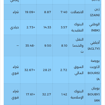
زين
الاتصالات
7.40
8.87
+19.09
شراء
(ZAIN)
الوطني
البنوك
3.57
14.33
+2.73
حيادي
(NBK)
التقليدية
النقل
أجيليتي
والخدما
8.10
9.50
-35.48
—
(AGLTY)
ت
بورصة
الكويت
السوق
شراء
+32.67
28.21
2.72
(BOURS
المالي
قوي
A)
بوبيان
البنوك
شراء
+17.61
32.27
1.42
(BOUBY
الإسلامية
قوي
AN)