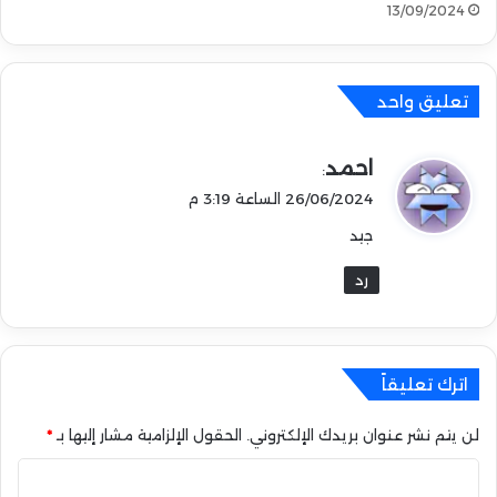
13/09/2024
و
ة
ل
ل
تعليق واحد
م
ب
ت
ي
احمد
:
د
ق
ئ
26/06/2024 الساعة 3:19 م
و
ي
جيد
ل
ن
رد
اترك تعليقاً
لن يتم نشر عنوان بريدك الإلكتروني.
الحقول الإلزامية مشار إليها بـ
*
ا