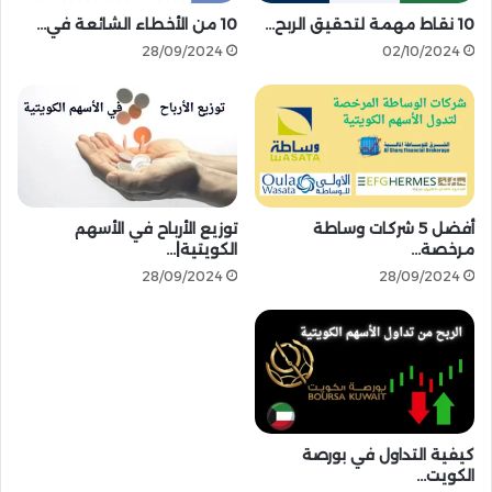
خ
ك
10 نقاط مهمة لتحقيق الربح…
10 من الأخطاء الشائعة في…
ط
س
28/09/2024
02/10/2024
و
|
ة
8
ب
ط
خ
ر
ط
ق
و
م
ة
ع
ا
أفضل 5 شركات وساطة
توزيع الأرباح في الأسهم
مرخصة…
الكويتية|…
ل
ش
28/09/2024
28/09/2024
ر
ح
خ
ط
و
ة
ب
كيفية التداول في بورصة
خ
الكويت…
ط