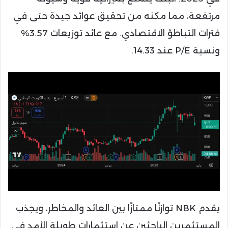
مرتفعة، مما مكنه من تحقيق عوائد جيدة حتى في
فترات التباطؤ الاقتصادي. مع عائد توزيعات 3.57%
ونسبة P/E عند 14.33.
يقدم NBK توازنًا ممتازًا بين العائد والمخاطر، ويجذب
المستثمرين الباحثين عن استثمارات طويلة الأمد في