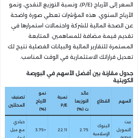
السعر إلى الأرباح (P/E)، ونسبة التوزيع النقدي، ونمو
الأرباح السنوي. هذه المؤشرات تعطي صورة واضحة
عن الصحة المالية للشركة واحتمالات استمرارها في
تقديم قيمة مضافة للمساهمين. المتابعة
المستمرة للتقارير المالية والبيانات الفصلية تتيح لك
تعديل قراراتك الاستثمارية في الوقت المناسب.
جدول مقارنة بين أفضل الأسهم في البورصة
الكويتية
عائد
نمو
نسبة
تصنيف
السهم
القطاع
التوزيعا
الأرباح
P/E
المحللين
ت (%)
(%)
بيت
حيادي
البنوك
التمويل
2.75
22.11
+3.75
مع ميل
الإسلامية
(KFH)
إيجابي