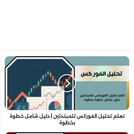
ت
ع
ل
م
ت
ح
ل
ي
ل
ا
تعلم تحليل الفوركس للمبتدئين | دليل شامل خطوة
ل
بخطوة
ف