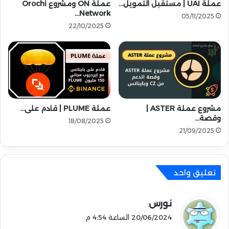
عملة UAI | مستقبل التمويل…
عملة ON ومشروع Orochi
ب
Network…
ض
05/11/2025
ب
22/10/2025
ا
ل
ح
ي
ا
ة
مشروع عملة ASTER |
عملة PLUME | قادم على…
وقصة…
18/08/2025
21/09/2025
تعليق واحد
ي
نورس
:
ق
20/06/2024 الساعة 4:54 م
و