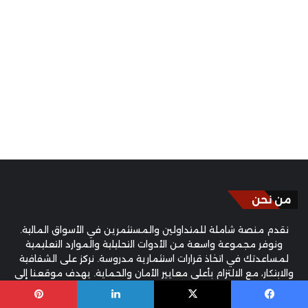
من نحن
نقدم منصة شاملة للمتداولين والمستثمرين في الأسواق المالية.
ونوفر مجموعة واسعة من الأدوات التحليلية والموارد التعليمية
لمساعدتك في اتخاذ قرارات استثمارية مدروسة. نركز على الشفافية
والابتكار، مع الالتزام بأعلى معايير الأمان والحماية. يهدف موقعنا إلى
تعزيز فهمك للسوق وتطوير استراتيجياتك الاستثمارية من خلال توفير
معلومات دقيقة ودعم فني متميز. تذكر دائمًا أن التداول ينطوي على