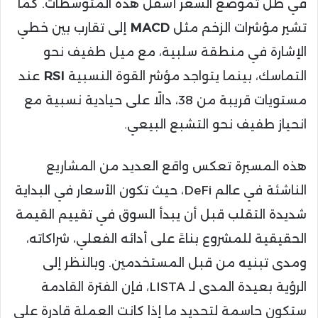
في ظل تموضع السعر أسفل هذه المتوسطات. كما
تشير مؤشرات الزخم مثل
MACD
إلى تقارب بين خطي
الإشارة في منطقة سلبية، مع ميل طفيف نحو
التماسك، بينما يتواجد مؤشر القوة النسبية
RSI
عند
مستويات قريبة من 38، دالًا على حيادية نسبية مع
انحياز طفيف نحو التشبع البيعي.
هذه المسيرة تعكس واقع العديد من المشاريع
الناشئة في عالم DeFi، حيث تكون الأسعار في البداية
شديدة التقلب قبل أن يبدأ السوق في تقييم القيمة
الحقيقية للمشروع بناءً على أدائه الفعلي، شراكاته،
ومدى تبنيه من قبل المستخدمين. وبالنظر إلى
الرؤية بعيدة المدى لـ LISTA، فإن الفترة القادمة
ستكون حاسمة لتحديد ما إذا كانت العملة قادرة على