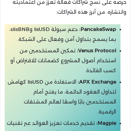
حرصه على نسج شراكات فعالة تعزز من اعتماديته
وانتشاره. من أبرز هذه الشراكات:
PancakeSwap:
دعم سيولة lisUSD وslisBNB،
بما يسمح بتداول آمن وفعال على الشبكة.
Venus Protocol:
تمكين المستخدمين من
استخدام أصول المشروع كضمانات للاقتراض أو
كسب الفائدة.
APX Exchange:
الاستفادة من lisUSD كهامش
لتداول العقود الدائمة، ما يفتح أمام
المستخدمين بابًا واسعًا لعالم المشتقات
الرقمية.
Magpie:
تقديم خدمات تعزيز العوائد عبر تقنيات