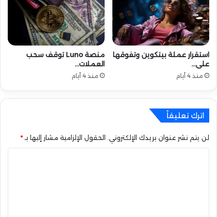
3
م
S
ع
L
م
C
ك
!
ا
استقرار عملة بيتكوين وتفوقها
منصة Luno توقف سحب
ف
على…
العملات…
آ
منذ 4 أيام
منذ 4 أيام
ت
ج
د
ي
اترك تعليقاً
د
ة
لن يتم نشر عنوان بريدك الإلكتروني.
الحقول الإلزامية مشار إليها بـ
*
ا
ل
ت
ع
ل