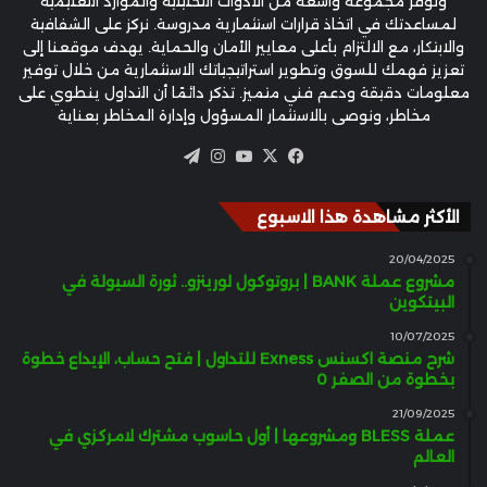
ونوفر مجموعة واسعة من الأدوات التحليلية والموارد التعليمية
لمساعدتك في اتخاذ قرارات استثمارية مدروسة. نركز على الشفافية
والابتكار، مع الالتزام بأعلى معايير الأمان والحماية. يهدف موقعنا إلى
تعزيز فهمك للسوق وتطوير استراتيجياتك الاستثمارية من خلال توفير
معلومات دقيقة ودعم فني متميز. تذكر دائمًا أن التداول ينطوي على
مخاطر، ونوصي بالاستثمار المسؤول وإدارة المخاطر بعناية
‫X
فيسبوك
‫YouTube
انستقرام
تيلقرام
الأكثر مشاهدة هذا الاسبوع
20/04/2025
مشروع عملة BANK | بروتوكول لورينزو.. ثورة السيولة في
البيتكوين
10/07/2025
شرح منصة اكسنس Exness للتداول | فتح حساب، الإيداع خطوة
بخطوة من الصفر 0
21/09/2025
عملة BLESS ومشروعها | أول حاسوب مشترك لامركزي في
العالم