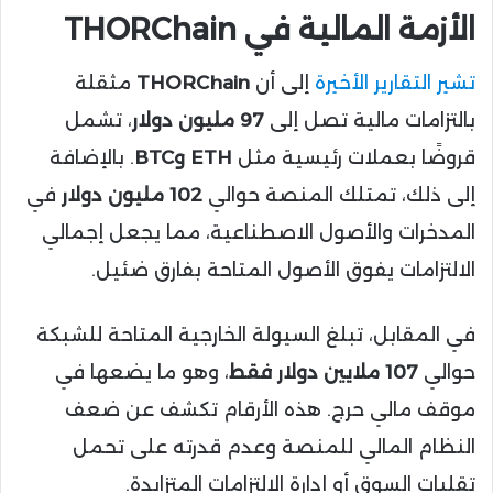
الأزمة المالية في THORChain
تشير التقارير الأخيرة
إلى أن
THORChain
مثقلة
بالتزامات مالية تصل إلى
97 مليون دولار
، تشمل
قروضًا بعملات رئيسية مثل
ETH وBTC
. بالإضافة
إلى ذلك، تمتلك المنصة حوالي
102 مليون دولار
في
المدخرات والأصول الاصطناعية، مما يجعل إجمالي
الالتزامات يفوق الأصول المتاحة بفارق ضئيل.
في المقابل، تبلغ السيولة الخارجية المتاحة للشبكة
حوالي
107 ملايين دولار فقط
، وهو ما يضعها في
موقف مالي حرج. هذه الأرقام تكشف عن ضعف
النظام المالي للمنصة وعدم قدرته على تحمل
تقلبات السوق أو إدارة الالتزامات المتزايدة.