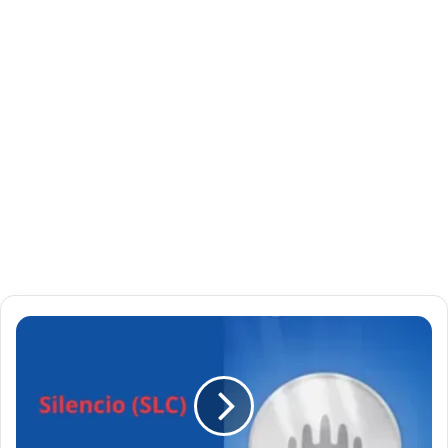
إ
د
ر
ا
ج
S