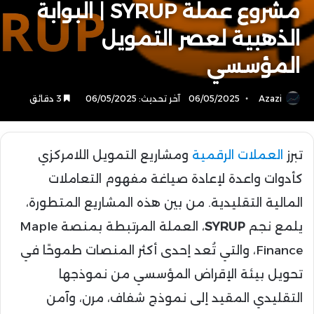
مشروع عملة SYRUP | البوابة
الذهبية لعصر التمويل
المؤسسي
Azazi
06/05/2025
آخر تحديث: 06/05/2025
3 دقائق
تبرز
العملات الرقمية
ومشاريع التمويل اللامركزي
كأدوات واعدة لإعادة صياغة مفهوم التعاملات
المالية التقليدية. من بين هذه المشاريع المتطورة،
يلمع نجم
SYRUP
، العملة المرتبطة بمنصة Maple
Finance، والتي تُعد إحدى أكثر المنصات طموحًا في
تحويل بيئة الإقراض المؤسسي من نموذجها
التقليدي المقيد إلى نموذج شفاف، مرن، وآمن