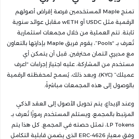
تمنح Maple المستخدمين فرصة إقراض أصولهم
الرقمية مثل USDC أو wETH مقابل عوائد سنوية
ثابتة. تتم العملية من خلال مجمعات استثمارية
تُعرف بـ “Pools”، يقوم فريق Maple بإدارتها بالتعاون
مع مديري ائتمان محترفين. قبل أن يتمكن أي
مستخدم من المشاركة، عليه اجتياز إجراءات “اعرف
عميلك” (KYC)، وبعد ذلك، يُسمح لمحفظته الرقمية
بالوصول إلى هذه المجمعات مباشرةً.
وعند الإيداع، يتم تحويل الأصول إلى العقد الذكي
المرتبط بالمجمع، ويستلم المستخدم رموزًا تُعرف بـ
LP Tokens، تمثل حصته في المجمع. كل هذا يتم
وفق معيار ERC-4626 الذي يضمن قابلية التكامل