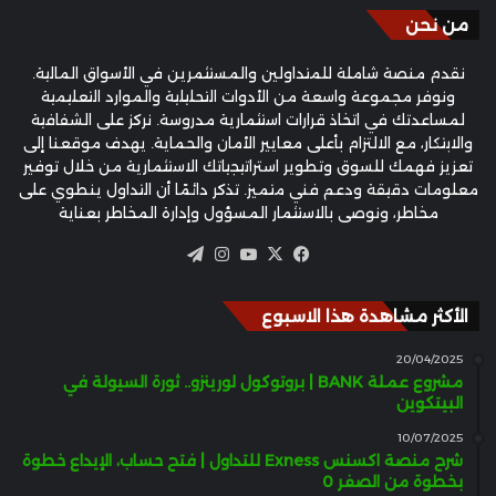
من نحن
نقدم منصة شاملة للمتداولين والمستثمرين في الأسواق المالية.
ونوفر مجموعة واسعة من الأدوات التحليلية والموارد التعليمية
لمساعدتك في اتخاذ قرارات استثمارية مدروسة. نركز على الشفافية
والابتكار، مع الالتزام بأعلى معايير الأمان والحماية. يهدف موقعنا إلى
تعزيز فهمك للسوق وتطوير استراتيجياتك الاستثمارية من خلال توفير
معلومات دقيقة ودعم فني متميز. تذكر دائمًا أن التداول ينطوي على
مخاطر، ونوصي بالاستثمار المسؤول وإدارة المخاطر بعناية
‫X
فيسبوك
‫YouTube
انستقرام
تيلقرام
الأكثر مشاهدة هذا الاسبوع
20/04/2025
مشروع عملة BANK | بروتوكول لورينزو.. ثورة السيولة في
البيتكوين
10/07/2025
شرح منصة اكسنس Exness للتداول | فتح حساب، الإيداع خطوة
بخطوة من الصفر 0