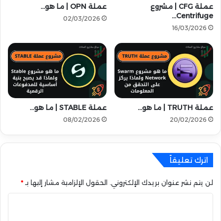
ر
ر
عملة CFG | مشروع
عملة OPN | ما هو…
ى
Centrifuge…
ا
02/03/2026
م
ض
16/03/2026
ع
ا
م
ل
ك
ذ
ا
ك
ف
ي
آ
ع
ت
ل
عملة TRUTH | ما هو…
عملة STABLE | ما هو…
ت
ى
ر
ش
08/02/2026
20/02/2026
ح
ب
ي
ك
ب
ة
اترك تعليقاً
ي
س
ة
و
ل
لن يتم نشر عنوان بريدك الإلكتروني.
الحقول الإلزامية مشار إليها بـ
*
ا
ا
ن
ا
ل