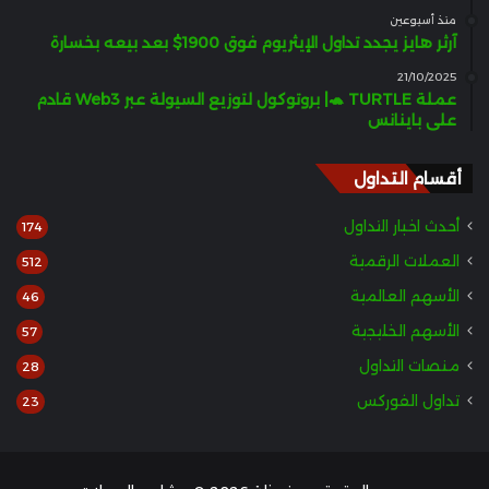
منذ أسبوعين
آرثر هايز يجدد تداول الإيثريوم فوق 1900$ بعد بيعه بخسارة
21/10/2025
عملة TURTLE 🐢| بروتوكول لتوزيع السيولة عبر Web3 قادم
على باينانس
أقسام التداول
أحدث اخبار التداول
174
العملات الرقمية
512
الأسهم العالمية
46
الأسهم الخليجية
57
منصات التداول
28
تداول الفوركس
23