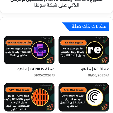
إ
o
الذكي على شبكة سولانا
ض
و
ا
ع
ف
م
ة
ل
مقالات ذات صلة
إ
ة
ل
K
ى
M
7
N
م
O
ن
|
ص
م
ا
س
عملة RE | ما هو…
عملة GENIUS | ما هو…
ت
ت
31/05/2026
18/06/2026
ت
ق
د
ب
ا
ل
و
ا
ل
ل
ك
إ
ب
ق