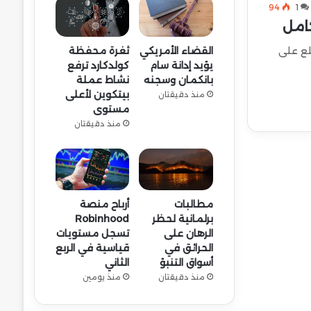
94
1
كامل
لع على
القضاء الأمريكي
ثغرة محفظة
يؤيد إدانة سام
كولدكارد ترفع
بانكمان وسجنه
نشاط عملة
بيتكوين لأعلى
منذ دقيقتان
مستوى
منذ دقيقتان
مطالبات
أرباح منصة
برلمانية لحظر
Robinhood
الرهان على
تسجل مستويات
الحرائق في
قياسية في الربع
أسواق التنبؤ
الثاني
منذ دقيقتان
منذ يومين