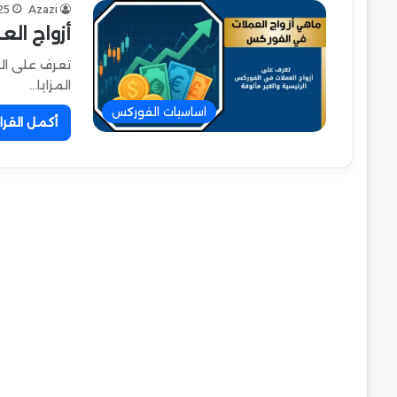
25
Azazi
أزواج الع
تعرف على الف
المزايا…
اساسيات الفوركس
أكمل القرا