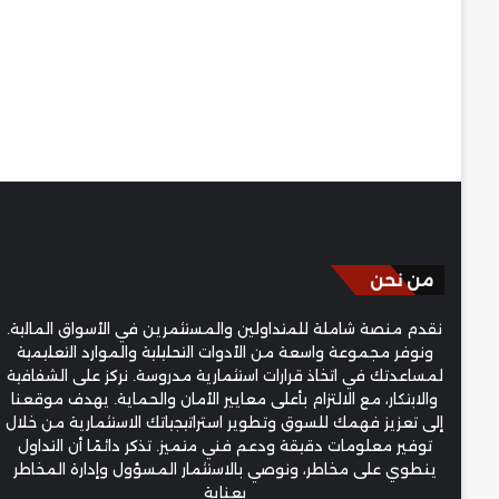
من نحن
نقدم منصة شاملة للمتداولين والمستثمرين في الأسواق المالية.
ونوفر مجموعة واسعة من الأدوات التحليلية والموارد التعليمية
لمساعدتك في اتخاذ قرارات استثمارية مدروسة. نركز على الشفافية
والابتكار، مع الالتزام بأعلى معايير الأمان والحماية. يهدف موقعنا
إلى تعزيز فهمك للسوق وتطوير استراتيجياتك الاستثمارية من خلال
توفير معلومات دقيقة ودعم فني متميز. تذكر دائمًا أن التداول
ينطوي على مخاطر، ونوصي بالاستثمار المسؤول وإدارة المخاطر
بعناية