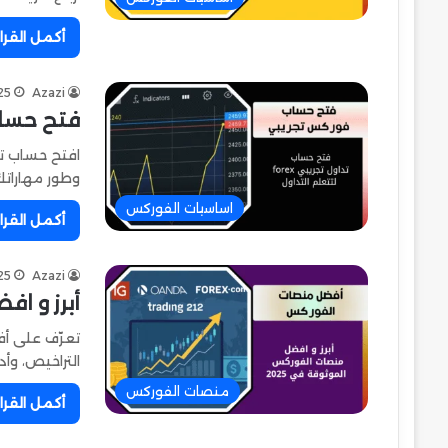
أكمل القرا
25
Azazi
فتح حساب تداول
وطور مهارات
اساسيات الفوركس
أكمل القرا
25
Azazi
أبرز و اف
التراخيص، وأد
منصات الفوركس
أكمل القرا