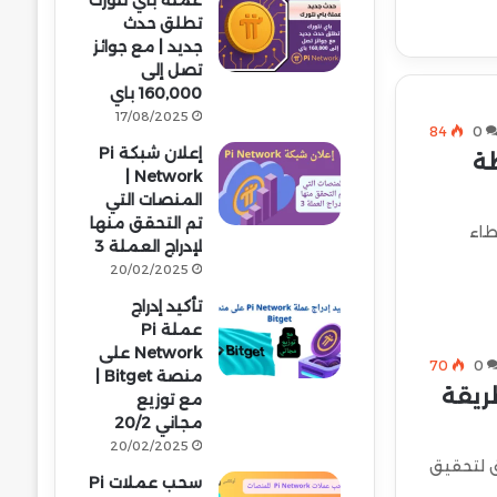
عملة باي نتورك
تطلق حدث
جديد | مع جوائز
تصل إلى
160,000 باي
17/08/2025
84
0
إعلان شبكة Pi
طة
Network |
المنصات التي
تم التحقق منها
طاء
لإدراج العملة 3
20/02/2025
تأكيد إدراج
عملة Pi
Network على
70
0
منصة Bitget |
طريقة
مع توزيع
مجاني 20/2
20/02/2025
ق لتحقيق
سحب عملات Pi