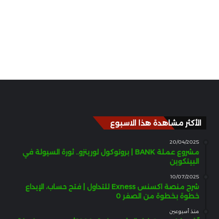
الأكثر مشاهدة هذا الاسبوع
20/04/2025
مشروع عملة BANK | بروتوكول لورينزو.. ثورة السيولة في
البيتكوين
10/07/2025
شرح منصة اكسنس Exness للتداول | فتح حساب، الإيداع
خطوة بخطوة من الصفر 0
منذ أسبوعين