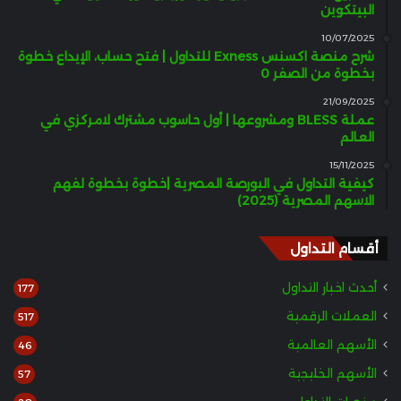
البيتكوين
10/07/2025
شرح منصة اكسنس Exness للتداول | فتح حساب، الإيداع خطوة
بخطوة من الصفر 0
21/09/2025
عملة BLESS ومشروعها | أول حاسوب مشترك لامركزي في
العالم
15/11/2025
كيفية التداول في البورصة المصرية |خطوة بخطوة لفهم
الاسهم المصرية (2025)
أقسام التداول
أحدث اخبار التداول
177
العملات الرقمية
517
الأسهم العالمية
46
الأسهم الخليجية
57