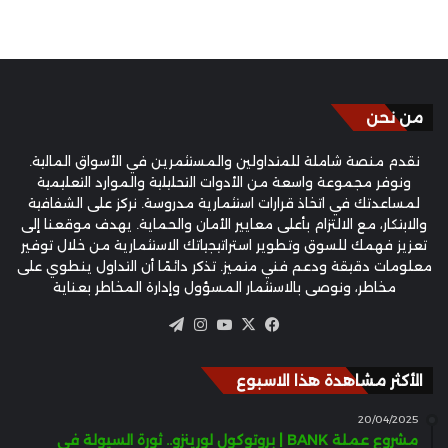
من نحن
نقدم منصة شاملة للمتداولين والمستثمرين في الأسواق المالية.
ونوفر مجموعة واسعة من الأدوات التحليلية والموارد التعليمية
لمساعدتك في اتخاذ قرارات استثمارية مدروسة. نركز على الشفافية
والابتكار، مع الالتزام بأعلى معايير الأمان والحماية. يهدف موقعنا إلى
تعزيز فهمك للسوق وتطوير استراتيجياتك الاستثمارية من خلال توفير
معلومات دقيقة ودعم فني متميز. تذكر دائمًا أن التداول ينطوي على
مخاطر، ونوصي بالاستثمار المسؤول وإدارة المخاطر بعناية
‫X
فيسبوك
‫YouTube
انستقرام
تيلقرام
الأكثر مشاهدة هذا الاسبوع
20/04/2025
مشروع عملة BANK | بروتوكول لورينزو.. ثورة السيولة في