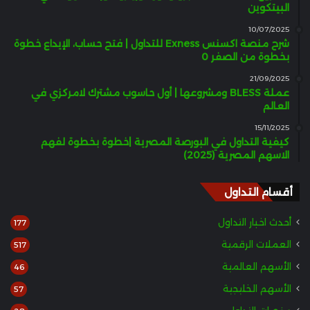
البيتكوين
10/07/2025
شرح منصة اكسنس Exness للتداول | فتح حساب، الإيداع خطوة
بخطوة من الصفر 0
21/09/2025
عملة BLESS ومشروعها | أول حاسوب مشترك لامركزي في
العالم
15/11/2025
كيفية التداول في البورصة المصرية |خطوة بخطوة لفهم
الاسهم المصرية (2025)
أقسام التداول
أحدث اخبار التداول
177
العملات الرقمية
517
الأسهم العالمية
46
الأسهم الخليجية
57