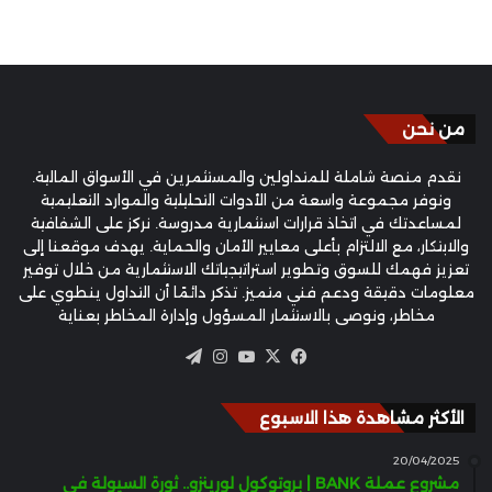
من نحن
نقدم منصة شاملة للمتداولين والمستثمرين في الأسواق المالية.
ونوفر مجموعة واسعة من الأدوات التحليلية والموارد التعليمية
لمساعدتك في اتخاذ قرارات استثمارية مدروسة. نركز على الشفافية
والابتكار، مع الالتزام بأعلى معايير الأمان والحماية. يهدف موقعنا إلى
تعزيز فهمك للسوق وتطوير استراتيجياتك الاستثمارية من خلال توفير
معلومات دقيقة ودعم فني متميز. تذكر دائمًا أن التداول ينطوي على
مخاطر، ونوصي بالاستثمار المسؤول وإدارة المخاطر بعناية
‫X
فيسبوك
‫YouTube
انستقرام
تيلقرام
الأكثر مشاهدة هذا الاسبوع
20/04/2025
مشروع عملة BANK | بروتوكول لورينزو.. ثورة السيولة في