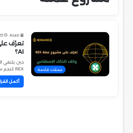
25
Azazi
AI؟
REX كنجم ساطع…
عملات قادمة
أكمل القرا