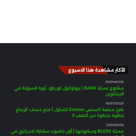
الأكثر مشاهدة هذا الاسبوع
20/04/2025
مشروع عملة BANK | بروتوكول لورينزو.. ثورة السيولة في
البيتكوين
10/07/2025
شرح منصة اكسنس Exness للتداول | فتح حساب، الإيداع
خطوة بخطوة من الصفر 0
21/09/2025
عملة BLESS ومشروعها | أول حاسوب مشترك لامركزي في