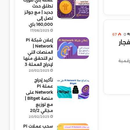
عملة باي نتورك
تطلق حدث
جديد | مع جوائز
تصل إلى
160,000 باي
17/08/2025
67
0
إعلان شبكة Pi
 الجريء | هل تتهيأ Web3 لانفجار
Network |
المنصات التي
تم التحقق منها
ومعها عملتها الرقمية
لإدراج العملة 3
20/02/2025
تأكيد إدراج
عملة Pi
Network على
منصة Bitget |
مع توزيع
مجاني 20/2
20/02/2025
سحب عملات Pi