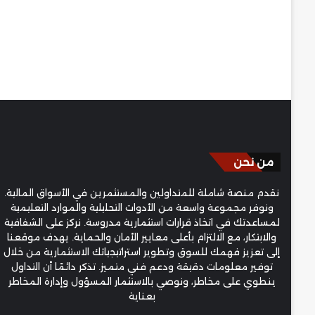
من نحن
نقدم منصة شاملة للمتداولين والمستثمرين في الأسواق المالية.
ونوفر مجموعة واسعة من الأدوات التحليلية والموارد التعليمية
لمساعدتك في اتخاذ قرارات استثمارية مدروسة. نركز على الشفافية
والابتكار، مع الالتزام بأعلى معايير الأمان والحماية. يهدف موقعنا
إلى تعزيز فهمك للسوق وتطوير استراتيجياتك الاستثمارية من خلال
توفير معلومات دقيقة ودعم فني متميز. تذكر دائمًا أن التداول
ينطوي على مخاطر، ونوصي بالاستثمار المسؤول وإدارة المخاطر
بعناية