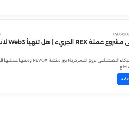
17/05/20
تعرّف على مشروع عملة REX
حين يلتقي الذكاء الاصطناعي بروح اللامركزية! تبرز منصة REVOX 
ءة »