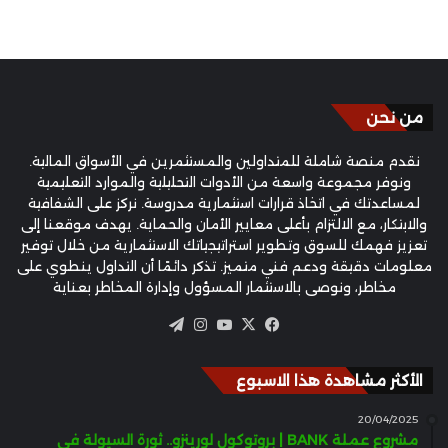
من نحن
نقدم منصة شاملة للمتداولين والمستثمرين في الأسواق المالية.
ونوفر مجموعة واسعة من الأدوات التحليلية والموارد التعليمية
لمساعدتك في اتخاذ قرارات استثمارية مدروسة. نركز على الشفافية
والابتكار، مع الالتزام بأعلى معايير الأمان والحماية. يهدف موقعنا إلى
تعزيز فهمك للسوق وتطوير استراتيجياتك الاستثمارية من خلال توفير
معلومات دقيقة ودعم فني متميز. تذكر دائمًا أن التداول ينطوي على
مخاطر، ونوصي بالاستثمار المسؤول وإدارة المخاطر بعناية
‫X
فيسبوك
‫YouTube
انستقرام
تيلقرام
الأكثر مشاهدة هذا الاسبوع
20/04/2025
مشروع عملة BANK | بروتوكول لورينزو.. ثورة السيولة في