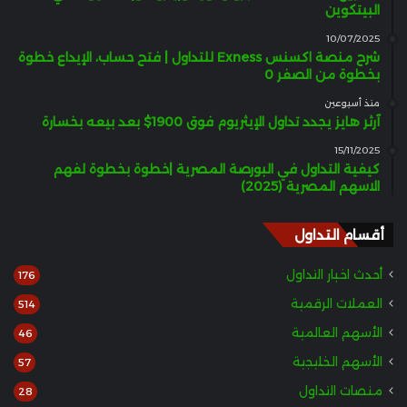
البيتكوين
10/07/2025
شرح منصة اكسنس Exness للتداول | فتح حساب، الإيداع خطوة
بخطوة من الصفر 0
منذ أسبوعين
آرثر هايز يجدد تداول الإيثريوم فوق 1900$ بعد بيعه بخسارة
15/11/2025
كيفية التداول في البورصة المصرية |خطوة بخطوة لفهم
الاسهم المصرية (2025)
أقسام التداول
أحدث اخبار التداول
176
العملات الرقمية
514
الأسهم العالمية
46
الأسهم الخليجية
57
منصات التداول
28