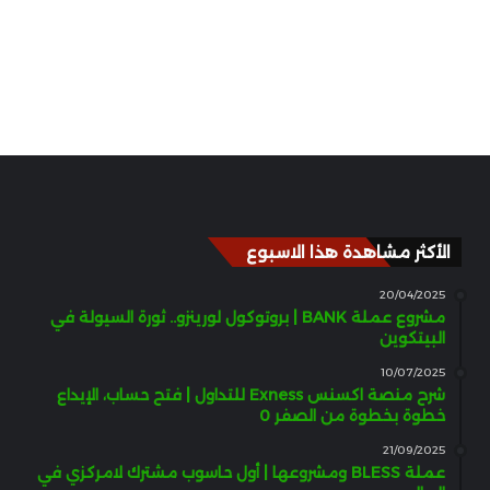
الأكثر مشاهدة هذا الاسبوع
20/04/2025
مشروع عملة BANK | بروتوكول لورينزو.. ثورة السيولة في
البيتكوين
10/07/2025
شرح منصة اكسنس Exness للتداول | فتح حساب، الإيداع
خطوة بخطوة من الصفر 0
21/09/2025
عملة BLESS ومشروعها | أول حاسوب مشترك لامركزي في