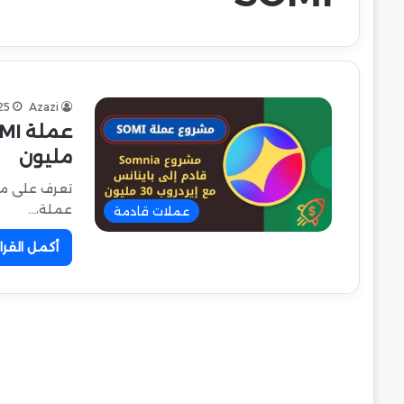
25
Azazi
مليون
عملة،…
عملات قادمة
أكمل القرا