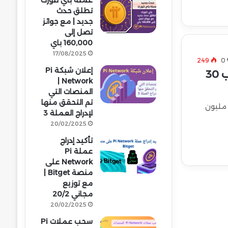
عملة باي نتورك
تطلق حدث
جديد | مع جوائز
تصل إلى
160,000 باي
17/08/2025
249
0
إعلان شبكة Pi
عملة SOMI | مشروع Somnia قادم إلى باينانس مع إيردروب 30
Network |
المنصات التي
تم التحقق منها
رف على مشروع Somnia وإدراج عملة SOMI على باينانس مع إيردروب مجاني 30 مليون
لإدراج العملة 3
20/02/2025
تأكيد إدراج
عملة Pi
Network على
منصة Bitget |
مع توزيع
مجاني 20/2
20/02/2025
سحب عملات Pi