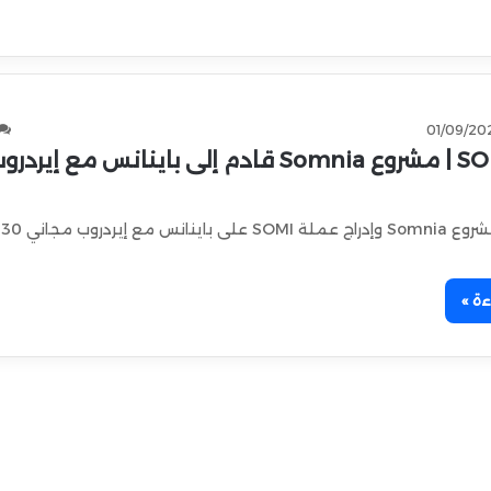
01/09/20
تع
ءة »