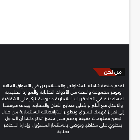
من نحن
نقدم منصة شاملة للمتداولين والمستثمرين في الأسواق المالية.
ونوفر مجموعة واسعة من الأدوات التحليلية والموارد التعليمية
لمساعدتك في اتخاذ قرارات استثمارية مدروسة. نركز على الشفافية
والابتكار، مع الالتزام بأعلى معايير الأمان والحماية. يهدف موقعنا
إلى تعزيز فهمك للسوق وتطوير استراتيجياتك الاستثمارية من خلال
توفير معلومات دقيقة ودعم فني متميز. تذكر دائمًا أن التداول
ينطوي على مخاطر، ونوصي بالاستثمار المسؤول وإدارة المخاطر
بعناية