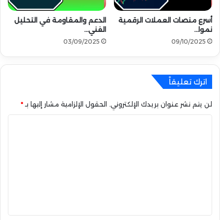
ا
و
أسرع منصات العملات الرقمية
الدعم والمقاومة في التحليل
ل
نموا…
الفني…
و
03/09/2025
09/10/2025
ت
ت
ج
ا
اترك تعليقاً
و
ز
0
لن يتم نشر عنوان بريدك الإلكتروني.
الحقول الإلزامية مشار إليها بـ
*
.
ا
0
2
ل
5
ت
$
ع
ل
ي
ق