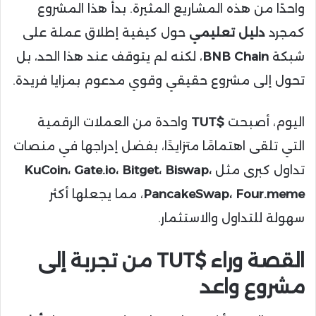
واحدًا من هذه المشاريع المثيرة. بدأ هذا المشروع
كمجرد
دليل تعليمي
حول كيفية إطلاق عملة على
شبكة
BNB Chain
، لكنه لم يتوقف عند هذا الحد، بل
تحول إلى مشروع حقيقي وقوي مدعوم بمزايا فريدة.
اليوم، أصبحت
$TUT
واحدة من العملات الرقمية
التي تلقى اهتمامًا متزايدًا، بفضل إدراجها في منصات
تداول كبرى مثل
KuCoin، Gate.io، Bitget، Biswap،
PancakeSwap، Four.meme
، مما يجعلها أكثر
سهولة للتداول والاستثمار.
القصة وراء $TUT من تجربة إلى
مشروع واعد