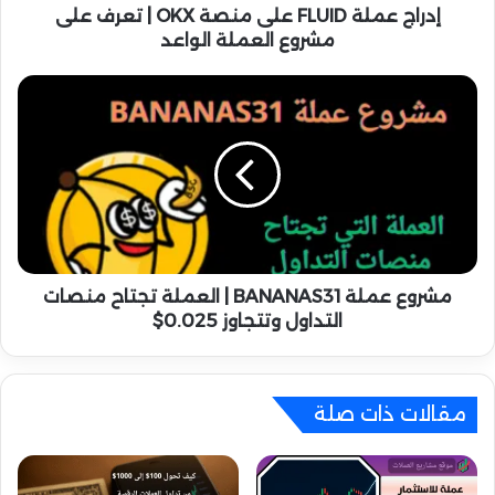
F
إدراج عملة FLUID على منصة OKX | تعرف على
L
مشروع العملة الواعد
U
I
م
D
ش
ع
ر
ل
و
ى
ع
م
ع
ن
م
ص
ل
ة
ة
O
B
مشروع عملة BANANAS31 | العملة تجتاح منصات
K
A
التداول وتتجاوز 0.025$
X
N
|
A
ت
N
ع
A
مقالات ذات صلة
ر
S
ف
3
ع
1