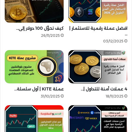
ل
|
ى
ا
م
ل
ش
ع
ر
م
افضل عملة رقمية للاستثمار |
كيف تحوِّل 100 دولار إلى…
و
ل
…
26/11/2025
ع
ة
03/12/2025
ا
ت
ل
ج
ع
ت
م
ا
ل
ح
ة
م
ا
ن
ل
4 عملات أمنة للتداول |…
عملة KITE | أول سلسلة…
ص
و
ا
31/10/2025
18/11/2025
ا
ت
ع
ا
د
ل
ت
د