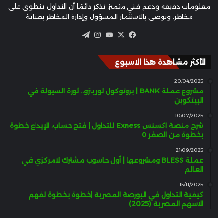
معلومات دقيقة ودعم فني متميز. تذكر دائمًا أن التداول ينطوي على
مخاطر، ونوصي بالاستثمار المسؤول وإدارة المخاطر بعناية
‫X
فيسبوك
‫YouTube
انستقرام
تيلقرام
الأكثر مشاهدة هذا الاسبوع
20/04/2025
مشروع عملة BANK | بروتوكول لورينزو.. ثورة السيولة في
البيتكوين
10/07/2025
شرح منصة اكسنس Exness للتداول | فتح حساب، الإيداع خطوة
بخطوة من الصفر 0
21/09/2025
عملة BLESS ومشروعها | أول حاسوب مشترك لامركزي في
العالم
15/11/2025
كيفية التداول في البورصة المصرية |خطوة بخطوة لفهم
الاسهم المصرية (2025)