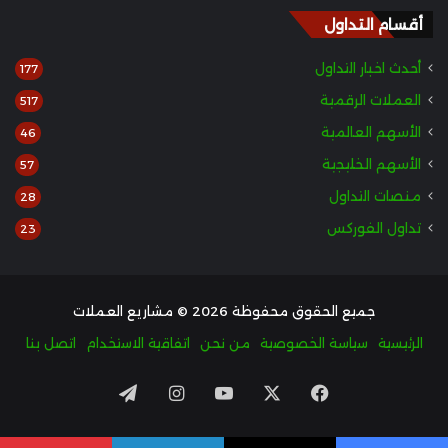
أقسام التداول
أحدث اخبار التداول
177
العملات الرقمية
517
الأسهم العالمية
46
الأسهم الخليجية
57
منصات التداول
28
تداول الفوركس
23
جميع الحقوق محفوظة 2026 © مشاريع العملات
الرئيسية
سياسة الخصوصية
من نحن
اتفاقية الاستخدام
اتصل بنا
‫X
فيسبوك
‫YouTube
انستقرام
تيلقرام