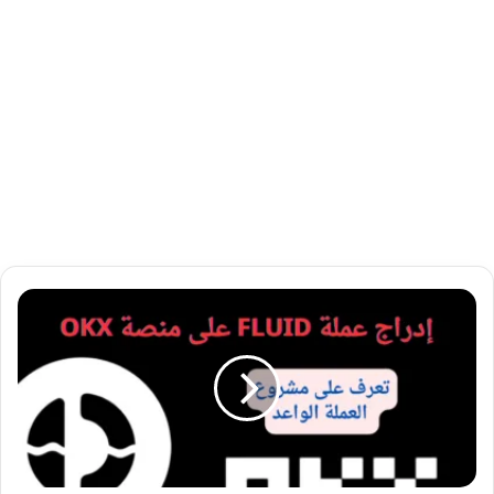
إ
د
ر
ا
ج
ع
م
ل
ة