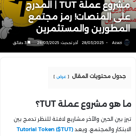
مشروع عملة TUT | المدرج
على المنصات! رمز مجتمع
المطورين والمستثمرين
Azazi
28/03/2025
آخر تحديث: 28/03/2025
3 دقائق
جدول محتويات المقال
عرض
ما هو مشروع عملة TUT؟
تبرز بين الحين والآخر مشاريع لافتة للنظر تدمج بين
الابتكار والمجتمع، ويعد
Tutorial Token ($TUT)