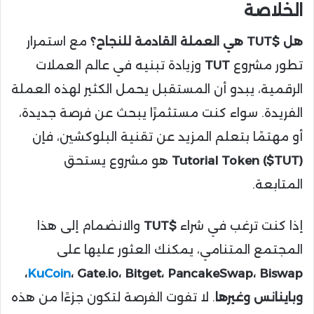
الخلاصة
هل $TUT هي العملة القادمة للنجاح؟
مع استمرار
تطور مشروع
TUT
وزيادة تبنيه في عالم العملات
الرقمية، يبدو أن المستقبل يحمل الكثير لهذه العملة
الفريدة. سواء كنت مستثمرًا يبحث عن فرصة جديدة،
أو مهتمًا بتعلم المزيد عن تقنية البلوكشين، فإن
Tutorial Token ($TUT)
هو مشروع يستحق
المتابعة.
إذا كنت ترغب في شراء
$TUT
والانضمام إلى هذا
المجتمع المتنامي، يمكنك العثور عليها على
، Gate.io، Bitget، PancakeSwap، Biswap،
KuCoin
وباينانس وغيرها
. لا تفوت الفرصة لتكون جزءًا من هذه