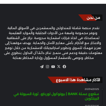
من نحن
نقدم منصة شاملة للمتداولين والمستثمرين في الأسواق المالية.
ونوفر مجموعة واسعة من الأدوات التحليلية والموارد التعليمية
لمساعدتك في اتخاذ قرارات استثمارية مدروسة. نركز على الشفافية
والابتكار، مع الالتزام بأعلى معايير الأمان والحماية. يهدف موقعنا إلى
تعزيز فهمك للسوق وتطوير استراتيجياتك الاستثمارية من خلال توفير
معلومات دقيقة ودعم فني متميز. تذكر دائمًا أن التداول ينطوي على
مخاطر، ونوصي بالاستثمار المسؤول وإدارة المخاطر بعناية
‫X
فيسبوك
‫YouTube
انستقرام
تيلقرام
الأكثر مشاهدة هذا الاسبوع
20/04/2025
مشروع عملة BANK | بروتوكول لورينزو.. ثورة السيولة في
البيتكوين
10/07/2025