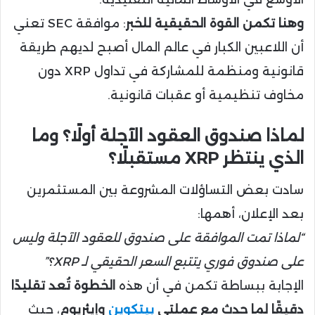
وهنا تكمن القوة الحقيقية للخبر
: موافقة SEC تعني
أن اللاعبين الكبار في عالم المال أصبح لديهم طريقة
قانونية ومنظمة للمشاركة في تداول XRP دون
مخاوف تنظيمية أو عقبات قانونية.
لماذا صندوق العقود الآجلة أولًا؟ وما
الذي ينتظر XRP مستقبلًا؟
سادت بعض التساؤلات المشروعة بين المستثمرين
بعد الإعلان، أهمها:
“لماذا تمت الموافقة على صندوق للعقود الآجلة وليس
على صندوق فوري يتتبع السعر الحقيقي لـ XRP؟”
الإجابة ببساطة تكمن في أن هذه
الخطوة تُعد تقليدًا
دقيقًا لما حدث مع عملتي
بيتكوين
وإيثريوم
، حيث