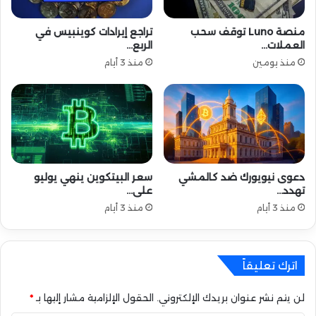
i
ر
و
منصة Luno توقف سحب
تراجع إيرادات كوينبيس في
ع
العملات…
الربع…
و
ا
منذ يومين
منذ 3 أيام
ل
ر
ؤ
ي
ة
ا
ل
دعوى نيويورك ضد كالمشي
سعر البيتكوين ينهي يوليو
م
تهدد…
على…
س
منذ 3 أيام
منذ 3 أيام
ت
ق
ب
ل
اترك تعليقاً
ي
ة
لن يتم نشر عنوان بريدك الإلكتروني.
الحقول الإلزامية مشار إليها بـ
*
ا
ل