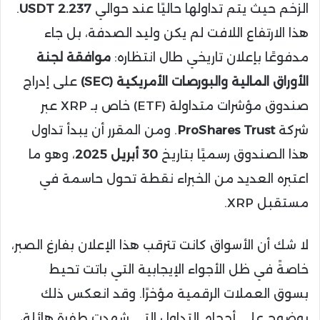
الزخم حيث يتم تداولها حاليًا عند حوالي
2.237 USDT
.
هذا الارتفاع اللافت لم يكن وليد الصدفة، بل جاء
مدفوعًا بإعلان تاريخي طال انتظاره:
موافقة لجنة
الأوراق المالية والبورصات الأمريكية (SEC)
على إدراج
صندوق مؤشرات متداولة (ETF) خاص بـ XRP عبر
شركة
ProShares Trust
. ومن المقرر أن يبدأ تداول
هذا الصندوق رسميًا بتاريخ
30 أبريل 2025
، وهو ما
اعتبره العديد من الخبراء نقطة تحول حاسمة في
مستقبل XRP.
لا شك أن الأسواق كانت تترقب هذا الإعلان بفارغ الصبر،
خاصةً في ظل الأجواء الإيجابية التي باتت تحيط
بسوق العملات الرقمية مؤخرًا. وقد انعكس ذلك
بوضوح على أحجام التداول التي شهدت طفرة هائلة،