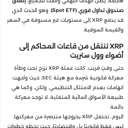
هابطة، يظل الهدف النهائي واضحًا للجميع:
إطلاق
صندوق تداول فوري (Spot ETF)
، وهو الحدث الذي
قد يدفع XRP إلى مستويات غير مسبوقة في السعر
والقيمة السوقية.
XRP تنتقل من قاعات المحاكم إلى
أضواء وول ستريت
حتى وقتٍ قريب، كانت عملة XRP ترزح تحت وطأة
معركة قانونية شرسة مع هيئة SEC، حيث واجهت
اتهامات بعدم الامتثال التنظيمي. ولكن، وكما هي
طبيعة الأسواق المالية المتقلبة، لا توجد معركة
دائمة.
اليوم، تحتفل XRP بخروجها منتصرة من معركتها،
ليس فقط قانونيًا بل واقتصاديًا، حيث تخطو خطوات