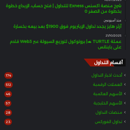
شرح منصة اكسنس Exness للتداول | فتح حساب، الإيداع خطوة
بخطوة من الصفر 0
منذ أسبوعين
آرثر هايز يجدد تداول الإيثريوم فوق 1900$ بعد بيعه بخسارة
21/10/2025
عملة TURTLE 🐢| بروتوكول لتوزيع السيولة عبر Web3 قادم
على باينانس
أقسام التداول
أحدث اخبار التداول
174
العملات الرقمية
512
الأسهم العالمية
46
الأسهم الخليجية
57
منصات التداول
28
تداول الفوركس
23