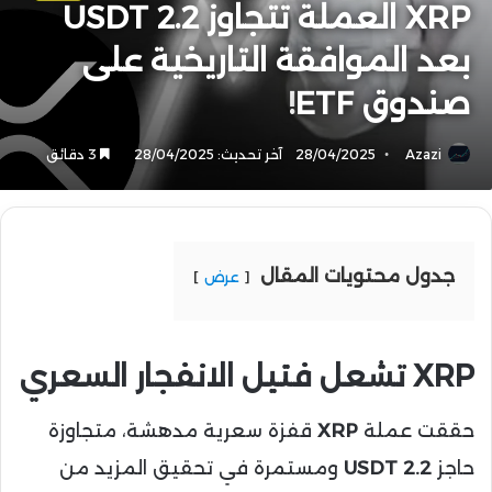
XRP العملة تتجاوز 2.2 USDT
بعد الموافقة التاريخية على
صندوق ETF!
Azazi
28/04/2025
آخر تحديث: 28/04/2025
3 دقائق
جدول محتويات المقال
عرض
XRP تشعل فتيل الانفجار السعري
حققت عملة
XRP
قفزة سعرية مدهشة، متجاوزة
حاجز
2.2 USDT
ومستمرة في تحقيق المزيد من