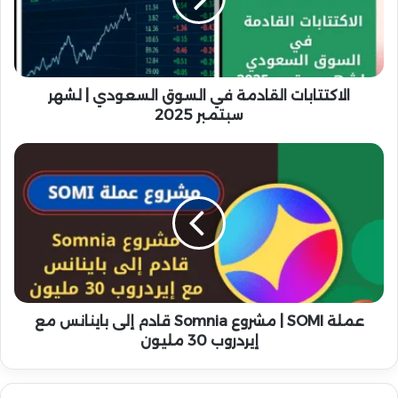
ت
ت
ا
ب
ا
ت
الاكتتابات القادمة في السوق السعودي | لشهر
ا
سبتمبر 2025
ل
ق
ع
ا
م
د
ل
م
ة
ة
S
ف
O
ي
M
ا
I
ل
|
س
م
عملة SOMI | مشروع Somnia قادم إلى باينانس مع
و
ش
إيردروب 30 مليون
ق
ر
ا
و
ل
ع