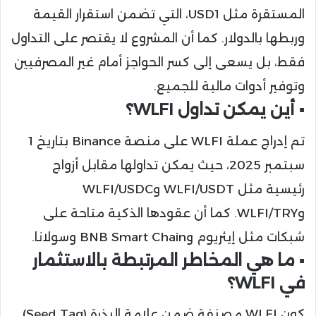
المستقرة مثل USD1، التي تضمن استقرار القيمة
وربطها بالدولار. كما أن المشروع لا يقتصر على التداول
فقط، بل يسعى إلى كسر الحواجز أمام غير المصرفيين
وتوفير أدوات مالية للجميع.
▪️ أين يمكن تداول WLFI؟
تم إدراج عملة WLFI على منصة Binance بتاريخ 1
سبتمبر 2025، حيث يمكن تداولها مقابل أزواج
رئيسية مثل WLFI/USDT وWLFI/USDC
وWLFI/TRY. كما أن عقودها الذكية متاحة على
شبكات مثل إيثريوم وBNB Smart Chain وسولانا.
▪️ ما هي المخاطر المرتبطة بالاستثمار
في WLFI؟
كون WLFI مصنفة ضمن علامة البذرة (Seed Tag)