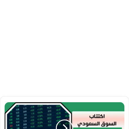
ا
ل
ا
ك