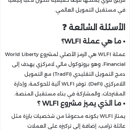
في مستقبل التمويل العالمي.
الأسئلة الشائعة ❓️
▪️ ما هي عملة WLFI؟
عملة WLFI هي الرمز الأصلي لمشروع World Liberty
Financial، وهو بروتوكول مالي لامركزي يهدف إلى
دمج التمويل التقليدي (TradFi) مع التمويل
اللامركزي (DeFi). توفر WLFI آلية للحوكمة، وإدارة
المقترحات، والمشاركة في بناء مستقبل المنصة.
▪️ ما الذي يميز مشروع WLFI ؟
يمتاز WLFI بكونه مدعومًا من شخصيات بارزة مثل
عائلة ترامب، إضافة إلى تركيزه على العملات