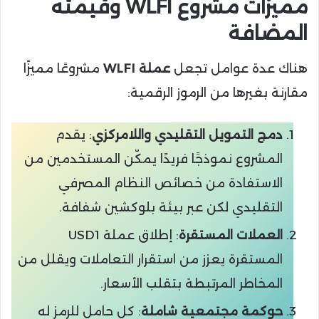
مميزات مشروع WLFI وقيمته
المضافة
هناك عدة عوامل تجعل
عملة WLFI
مشروعًا مميزًا
مقارنة بغيرها من الرموز الرقمية:
دمج التمويل التقليدي واللامركزي
: يقدم
المشروع نموذجًا فريدًا يمكّن المستخدمين من
الاستفادة من خصائص النظام المصرفي
التقليدي لكن عبر بيئة بلوكشين شفافة.
العملات المستقرة
: إطلاق عملة USD1
المستقرة يعزز من استقرار التعاملات ويقلل من
المخاطر المرتبطة بتقلب الأسعار.
حوكمة مجتمعية شاملة
: كل حامل للرمز له