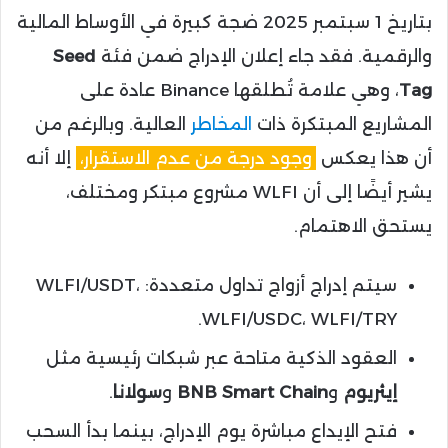
بتاريخ 1 سبتمبر 2025 ضجة كبيرة في الأوساط المالية
والرقمية. فقد جاء إعلان الإدراج ضمن فئة
Seed
Tag
، وهي علامة تُطلقها Binance عادة على
المشاريع المبتكرة ذات
المخاطر
العالية. وبالرغم من
أن هذا يعكس
وجود درجة من عدم الاستقرار،
إلا أنه
يشير أيضًا إلى أن WLFI مشروع مبتكر ومختلف،
يستحق الاهتمام.
سيتم إدراج أزواج تداول متعددة: WLFI/USDT،
WLFI/USDC، WLFI/TRY.
العقود الذكية متاحة عبر شبكات رئيسية مثل
إيثريوم
و
BNB Smart Chain
و
سولانا
.
فتح الإيداع مباشرة يوم الإدراج، بينما بدأ السحب