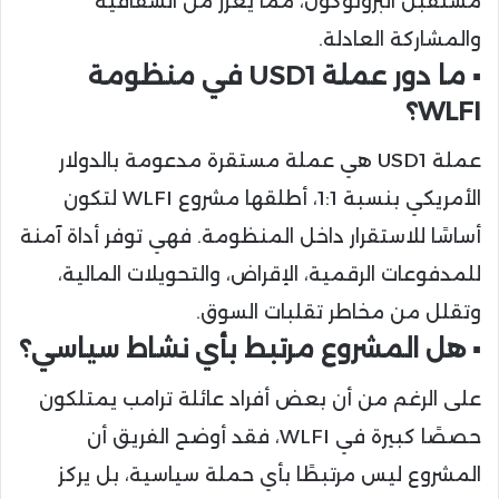
مستقبل البروتوكول، مما يعزز من الشفافية
والمشاركة العادلة.
▪️ ما دور عملة USD1 في منظومة
WLFI؟
عملة USD1 هي عملة مستقرة مدعومة بالدولار
الأمريكي بنسبة 1:1، أطلقها مشروع WLFI لتكون
أساسًا للاستقرار داخل المنظومة. فهي توفر أداة آمنة
للمدفوعات الرقمية، الإقراض، والتحويلات المالية،
وتقلل من مخاطر تقلبات السوق.
▪️ هل المشروع مرتبط بأي نشاط سياسي؟
على الرغم من أن بعض أفراد عائلة ترامب يمتلكون
حصصًا كبيرة في WLFI، فقد أوضح الفريق أن
المشروع ليس مرتبطًا بأي حملة سياسية، بل يركز