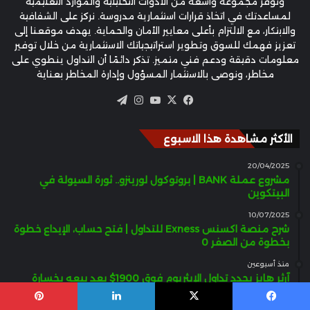
ونوفر مجموعة واسعة من الأدوات التحليلية والموارد التعليمية
لمساعدتك في اتخاذ قرارات استثمارية مدروسة. نركز على الشفافية
والابتكار، مع الالتزام بأعلى معايير الأمان والحماية. يهدف موقعنا إلى
تعزيز فهمك للسوق وتطوير استراتيجياتك الاستثمارية من خلال توفير
معلومات دقيقة ودعم فني متميز. تذكر دائمًا أن التداول ينطوي على
مخاطر، ونوصي بالاستثمار المسؤول وإدارة المخاطر بعناية
‫X
فيسبوك
‫YouTube
انستقرام
تيلقرام
الأكثر مشاهدة هذا الاسبوع
20/04/2025
مشروع عملة BANK | بروتوكول لورينزو.. ثورة السيولة في
البيتكوين
10/07/2025
شرح منصة اكسنس Exness للتداول | فتح حساب، الإيداع خطوة
بخطوة من الصفر 0
منذ أسبوعين
آرثر هايز يجدد تداول الإيثريوم فوق 1900$ بعد بيعه بخسارة
21/10/2025