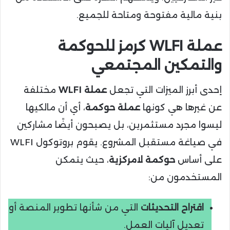
بنية مالية مفتوحة ومتاحة للجميع.
عملة WLFI كرمز للحوكمة
والتمكين المجتمعي
إحدى أبرز الميزات التي تجعل
عملة WLFI
مختلفة
عن غيرها هي كونها
عملة حوكمة
، أي أن مالكيها
ليسوا مجرد مستثمرين، بل يصبحون أيضًا مشاركين
في صياغة مستقبل المشروع. يقوم بروتوكول WLFI
على أساس
حوكمة لامركزية
، حيث يتمكن
المستخدمون من:
اقتراح التحديثات
التي من شأنها تطوير المنصة أو
تعديل آليات العمل.