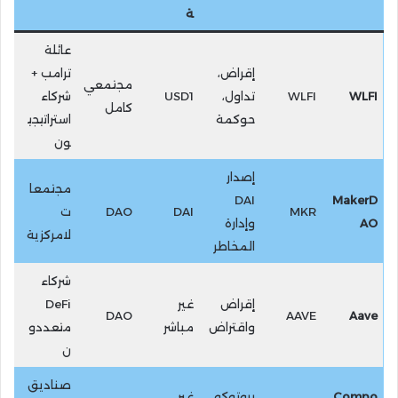
ة
عائلة
إقراض،
ترامب +
مجتمعي
WLFI
WLFI
تداول،
USD1
شركاء
كامل
حوكمة
استراتيجي
ون
إصدار
مجتمعا
DAI
MakerD
MKR
DAI
DAO
ت
AO
وإدارة
لامركزية
المخاطر
شركاء
إقراض
غير
DeFi
DAO
AAVE
Aave
واقتراض
مباشر
متعددو
ن
صناديق
Compo
بروتوكو
غير