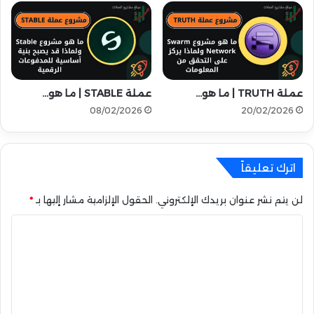
ع
إ
ي
ر
د
ر
عملة TRUTH | ما هو…
عملة STABLE | ما هو…
و
ب
08/02/2026
20/02/2026
3
0
م
اترك تعليقاً
ل
ي
و
لن يتم نشر عنوان بريدك الإلكتروني.
الحقول الإلزامية مشار إليها بـ
*
ن
ا
ل
ت
ع
ل