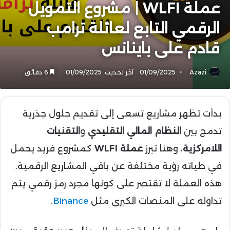
عملة WLFI | مشروع التمويل
الرقمي التابع لعائلة ترامب
قادم على باينانس
Azazi
01/09/2025
آخر تحديث: 01/09/2025
6 دقائق
بدأت تظهر مشاريع تسعى إلى تقديم حلول جذرية
تدمج بين
النظام المالي التقليدي
و
التقنيات
اللامركزية
، وهنا تبرز
عملة WLFI
كمشروع فريد يحمل
في طياته رؤية مختلفة عن باقي المشاريع الرقمية.
هذه العملة لا تقتصر على كونها مجرد رمز رقمي يتم
تداوله على المنصات الكبرى مثل
Binance
.