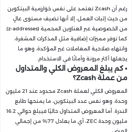
رغم أن Zcash تعتمد على نفس خوارزمية البيتكوين
من حيث إثبات العمل، إلا أنها تضيف مستوى عالٍ
من الخصوصية عبر العناوين المحمية (z-addresses).
كما توفر مميزات إضافية مثل المذكرات المشفرة،
وانتهاء صلاحية المعاملات غير المؤكدة، وهو ما
يجعلها أكثر مرونة وأمانًا في الاستخدام.
▪️ كم يبلغ المعروض الكلي والمتداول
من عملة Zcash؟
المعروض الكلي لعملة Zcash محدود عند 21 مليون
وحدة، وهو نفس عدد البيتكوين، ما يمنحها طابع
الندرة. أما المعروض المتداول حاليًا فيبلغ حوالي 16.2
مليون وحدة ZEC، أي ما يعادل 77% من إجمالي
العرض.