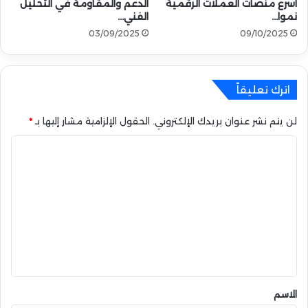
أسرع منصات العملات الرقمية
الدعم والمقاومة في التحليل
نموا…
الفني…
03/09/2025
09/10/2025
اترك تعليقاً
لن يتم نشر عنوان بريدك الإلكتروني.
الحقول الإلزامية مشار إليها بـ
*
ا
ل
ت
ع
ل
ي
ق
*
الاسم