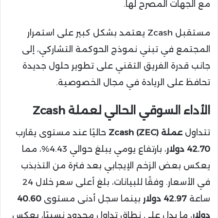
مع الجهات المصرح لها.
مستقبل Zcash يعتمد بشكل كبير على استمرار
المجتمع في تبني نموذج الحوكمة التشاركي، إلى
جانب قدرة الفريق التقني على تطوير حلول جديدة
تحافظ على الريادة في مجال الخصوصية.
الأداء السوقي الحالي لعملة Zcash
تتداول
عملة Zcash (ZEC)
حاليًا عند مستوى يقارب
42.70 دولار
، بارتفاع يومي يبلغ حوالي 4.43%، مما
يعكس بعض الزخم الإيجابي بعد فترة من التذبذب
في الأسعار. وفقًا للبيانات، بلغ أعلى سعر خلال 24
ساعة
42.97 دولار
بينما سجل أدنى مستوى
40.60
دولار
، ما يدل على نطاق تداول محدود نسبيًا، يعكس