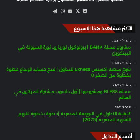
‫X
فيسبوك
‫YouTube
انستقرام
تيلقرام
الأكثر مشاهدة هذا الاسبوع
20/04/2025
مشروع عملة BANK | بروتوكول لورينزو.. ثورة السيولة في
البيتكوين
10/07/2025
شرح منصة اكسنس Exness للتداول | فتح حساب، الإيداع خطوة
بخطوة من الصفر 0
21/09/2025
عملة BLESS ومشروعها | أول حاسوب مشترك لامركزي في
العالم
15/11/2025
كيفية التداول في البورصة المصرية |خطوة بخطوة لفهم
الاسهم المصرية (2025)
أقسام التداول