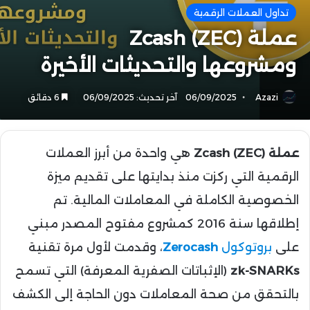
تداول العملات الرقمية
عملة Zcash (ZEC)
ومشروعها والتحديثات الأخيرة
Azazi
06/09/2025
آخر تحديث: 06/09/2025
6 دقائق
عملة Zcash (ZEC)
هي واحدة من أبرز العملات
الرقمية التي ركزت منذ بدايتها على تقديم ميزة
الخصوصية الكاملة في المعاملات المالية. تم
إطلاقها سنة 2016 كمشروع مفتوح المصدر مبني
على
بروتوكول
Zerocash
، وقدمت لأول مرة تقنية
zk-SNARKs
(الإثباتات الصفرية المعرفة) التي تسمح
بالتحقق من صحة المعاملات دون الحاجة إلى الكشف