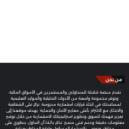
من نحن
نقدم منصة شاملة للمتداولين والمستثمرين في الأسواق المالية.
ونوفر مجموعة واسعة من الأدوات التحليلية والموارد التعليمية
لمساعدتك في اتخاذ قرارات استثمارية مدروسة. نركز على الشفافية
والابتكار، مع الالتزام بأعلى معايير الأمان والحماية. يهدف موقعنا إلى
تعزيز فهمك للسوق وتطوير استراتيجياتك الاستثمارية من خلال توفير
معلومات دقيقة ودعم فني متميز. تذكر دائمًا أن التداول ينطوي على
مخاطر، ونوصي بالاستثمار المسؤول وإدارة المخاطر بعناية