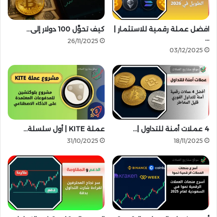
ت
ر
ح
ع
د
ل
افضل عملة رقمية للاستثمار |
كيف تحوِّل 100 دولار إلى…
ي
…
ى
26/11/2025
ث
س
03/12/2025
ا
و
ت
ق
ه
ا
ا
ل
ل
ع
أ
م
خ
ل
4 عملات أمنة للتداول |…
عملة KITE | أول سلسلة…
ي
ا
ر
ت
31/10/2025
18/11/2025
ة
ا
ل
ر
ق
م
ي
ة