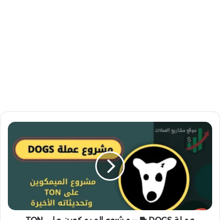
ع
م
ل
ة
D
O
G
S
🐕
—