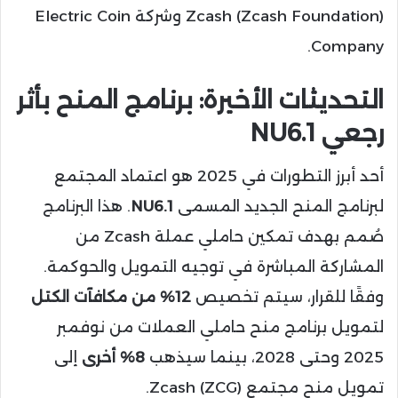
Zcash (Zcash Foundation) وشركة Electric Coin
Company.
التحديثات الأخيرة: برنامج المنح بأثر
رجعي NU6.1
أحد أبرز التطورات في 2025 هو اعتماد المجتمع
لبرنامج المنح الجديد المسمى
NU6.1
. هذا البرنامج
صُمم بهدف تمكين حاملي عملة Zcash من
المشاركة المباشرة في توجيه التمويل والحوكمة.
وفقًا للقرار، سيتم تخصيص
12% من مكافآت الكتل
لتمويل برنامج منح حاملي العملات من نوفمبر
2025 وحتى 2028، بينما سيذهب
8% أخرى
إلى
تمويل منح مجتمع Zcash (ZCG).