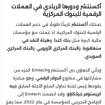
أكسنتشر ودورها الريادي في العملات
الرقمية للبنوك المركزية
تمتلك
أكسنتشر
تاريخًا طويلًا في دعم العملات
الرقمية للبنوك المركزية، إذ عملت مع مؤسسات
مالية كبيرة مثل
بنك كندا
، و
هيئة النقد في
سنغافورة
، و
البنك المركزي الأوروبي
، و
البنك المركزي
السويدي
.
ويأتي التعاون بين أكسنتشر وEmtech كجزء من
مشاركتها في مشروع
الدولار الرقمي
، وهو مبادرة
يقودها رئيس لجنة تداول السلع الآجلة السابق
جيه
كريستوفر جيانكارلو
. وقد انضمت Emtech إلى
البرنامج التجريبي للمؤسسة في عام 2022، مما يعزز