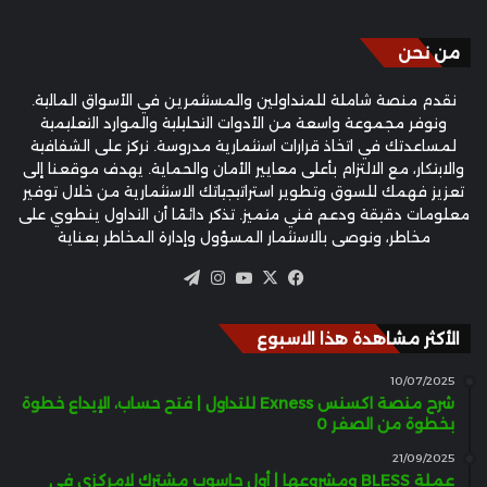
من نحن
نقدم منصة شاملة للمتداولين والمستثمرين في الأسواق المالية.
ونوفر مجموعة واسعة من الأدوات التحليلية والموارد التعليمية
لمساعدتك في اتخاذ قرارات استثمارية مدروسة. نركز على الشفافية
والابتكار، مع الالتزام بأعلى معايير الأمان والحماية. يهدف موقعنا إلى
تعزيز فهمك للسوق وتطوير استراتيجياتك الاستثمارية من خلال توفير
معلومات دقيقة ودعم فني متميز. تذكر دائمًا أن التداول ينطوي على
مخاطر، ونوصي بالاستثمار المسؤول وإدارة المخاطر بعناية
‫X
فيسبوك
‫YouTube
انستقرام
تيلقرام
الأكثر مشاهدة هذا الاسبوع
10/07/2025
شرح منصة اكسنس Exness للتداول | فتح حساب، الإيداع خطوة
بخطوة من الصفر 0
21/09/2025
عملة BLESS ومشروعها | أول حاسوب مشترك لامركزي في