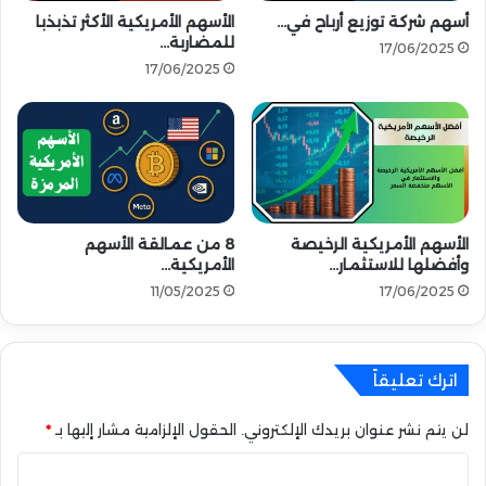
أسهم شركة توزيع أرباح في…
الأسهم الأمريكية الأكثر تذبذبا
ص
للمضاربة…
ل
17/06/2025
ل
17/06/2025
أ
ع
ل
ى
م
س
ت
الأسهم الأمريكية الرخيصة
8 من عمالقة الأسهم
و
وأفضلها للاستثمار…
الأمريكية…
ي
11/05/2025
17/06/2025
ا
ت
ه
اترك تعليقاً
لن يتم نشر عنوان بريدك الإلكتروني.
الحقول الإلزامية مشار إليها بـ
*
ا