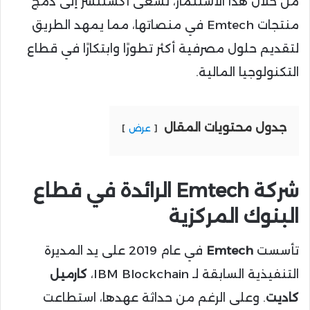
من خلال هذا الاستثمار، تسعى أكسنتشر إلى دمج
منتجات Emtech في منصاتها، مما يمهد الطريق
لتقديم حلول مصرفية أكثر تطورًا وابتكارًا في قطاع
التكنولوجيا المالية.
جدول محتويات المقال
عرض
شركة Emtech الرائدة في قطاع
البنوك المركزية
تأسست
Emtech
في عام 2019 على يد المديرة
التنفيذية السابقة لـ IBM Blockchain،
كارميل
كاديت
. وعلى الرغم من حداثة عهدها، استطاعت