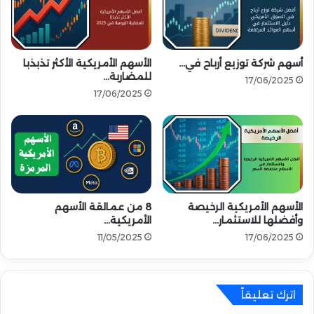
ا
ل
ل
ت
ا
و
ص
ق
ط
أسهم شركة توزيع أرباح في…
الأسهم الأمريكية الأكثر تذبذبا
ع
للمضاربة…
ن
ا
17/06/2025
ا
ت
17/06/2025
ع
ا
ي
ل
غ
م
ي
س
ر
ت
ا
ق
ل
ب
الأسهم الأمريكية الرخيصة
8 من عمالقة الأسهم
م
ل
وأفضلها للاستثمار…
الأمريكية…
ق
ي
11/05/2025
17/06/2025
ي
ة
د
ل
ع
ا
اترك تعليقاً
م
2