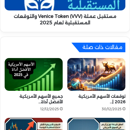
ا
م
ت
ل
|
ة
مستقبل عملة Venice Token (VVV) والتوقعات
ت
V
المستقبلية لعام 2025
ع
e
ر
n
ف
i
ع
c
مقالات ذات صلة
ل
e
ى
T
م
o
ش
k
ر
e
و
n
ع
(
ا
V
توقعات الأسهم الأمريكية
جميع الأسهم الأمريكية
ل
V
2026 |…
الأفضل أداءً…
ذ
V
12/12/2025
30/12/2025
ك
)
ا
و
ء
ا