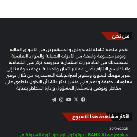
من نحن
نقدم منصة شاملة للمتداولين والمستثمرين في الأسواق المالية.
ونوفر مجموعة واسعة من الأدوات التحليلية والموارد التعليمية
لمساعدتك في اتخاذ قرارات استثمارية مدروسة. نركز على الشفافية
والابتكار، مع الالتزام بأعلى معايير الأمان والحماية. يهدف موقعنا إلى
تعزيز فهمك للسوق وتطوير استراتيجياتك الاستثمارية من خلال توفير
معلومات دقيقة ودعم فني متميز. تذكر دائمًا أن التداول ينطوي على
مخاطر، ونوصي بالاستثمار المسؤول وإدارة المخاطر بعناية
‫X
فيسبوك
‫YouTube
انستقرام
تيلقرام
الأكثر مشاهدة هذا الاسبوع
20/04/2025
مشروع عملة BANK | بروتوكول لورينزو.. ثورة السيولة في