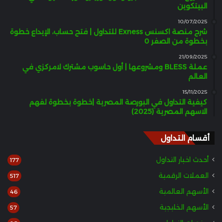
البيتكوين
10/07/2025
شرح منصة اكسنس Exness للتداول | فتح حساب، الإيداع خطوة
بخطوة من الصفر 0
21/09/2025
عملة BLESS ومشروعها | أول حاسوب مشترك لامركزي في
العالم
15/11/2025
كيفية التداول في البورصة المصرية |خطوة بخطوة لفهم
الاسهم المصرية (2025)
أقسام التداول
أحدث اخبار التداول
177
العملات الرقمية
517
الأسهم العالمية
46
الأسهم الخليجية
57