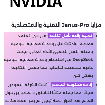
مزايا Janus-Pro التقنية والاقتصادية
تقنية رائدة بأقل تكلفة
: في حين تعتمد
معظم الشركات على وحدات معالجة رسومية
باهظة الثمن لتحقيق الأداء العالي، نجحت
DeepSeek
في استخدام وحدات معالجة رسومية
عادية مخصصة للألعاب، مما خفض التكاليف
بشكل كبير.
إتاحة مفتوحة المصدر
: أتاحت الشركة النموذج
مجانًا، مما جعله متاحًا للباحثين والمطورين حول
العالم. هذا القرار الاستراتيجي لم يعزز فقط مكانة