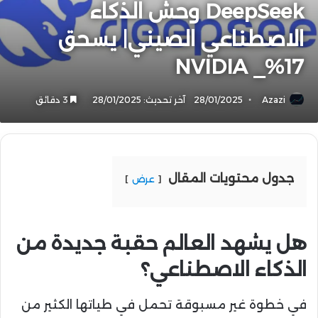
DeepSeek وحش الذكاء
الاصطناعي الصيني| يسحق
NVIDIA _%17
Azazi
28/01/2025
آخر تحديث: 28/01/2025
3 دقائق
جدول محتويات المقال
عرض
هل يشهد العالم حقبة جديدة من
الذكاء الاصطناعي؟
في خطوة غير مسبوقة تحمل في طياتها الكثير من