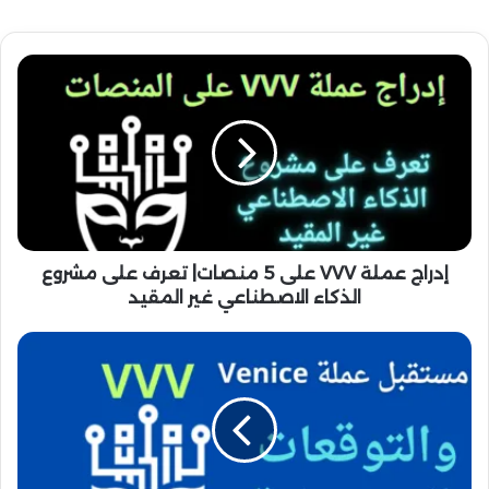
إ
د
ر
ا
ج
ع
م
ل
ة
V
إدراج عملة VVV على 5 منصات| تعرف على مشروع
V
الذكاء الاصطناعي غير المقيد
V
ع
م
ل
س
ى
ت
5
ق
م
ب
ن
ل
ص
ع