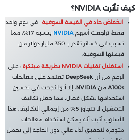
كيف تأثرت NVIDIA؟
انخفاض حاد في القيمة السوقية
: في يوم واحد
فقط، تراجعت أسهم
NVIDIA
بنسبة 17%، مما
تسبب في خسائر تقدر بـ 350 مليار دولار من
قيمتها السوقية.
استغلال تقنيات NVIDIA بطريقة مبتكرة
: على
الرغم من أن
DeepSeek
تعتمد على معالجات
A100s
من
NVIDIA
، إلا أنها نجحت في تحسين
استخدامها بشكل فعال، مما جعل تكاليف
التشغيل لا تتجاوز 5% من إجمالي التكاليف. هذا
الأسلوب أثبت أنه يمكن استخدام معالجات
متوفرة لتحقيق أداء عالي دون الحاجة إلى تحمل