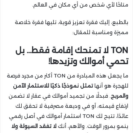
متاحًا لأي شخص من أي مكان في العالم.
بالطبع، إليك فقرة تعزيز قوية، تليها فقرة خلاصة
مميزة ومناسبة للمقال:
TON لا تمنحك إقامة فقط… بل
تحمي أموالك وتزيدها!
ما يجعل هذه المبادرة من TON أكثر من مجرد فرصة
للهجرة هو أنها
تمثل نموذجًا ذكيًا للاستثمار الآمن
والمربح
. فبدلًا من تجميد أموالك في عقار لا تضمن
ارتفاع قيمته، أو في وديعة مصرفية لا تحقق لك
عائدًا، تتيح لك TON استثمار أموالك في أصل رقمي
ينمو بمرور الوقت. والأهم، أنك
لا تفقد السيولة ولا