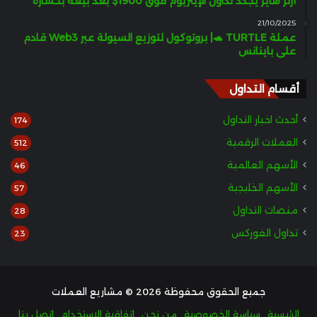
آرثر هايز يجدد تداول الإيثريوم فوق 1900$ بعد بيعه بخسارة
21/10/2025
عملة TURTLE 🐢| بروتوكول لتوزيع السيولة عبر Web3 قادم
على باينانس
أقسام التداول
أحدث اخبار التداول
174
العملات الرقمية
512
الأسهم العالمية
46
الأسهم الخليجية
57
منصات التداول
28
تداول الفوركس
23
جميع الحقوق محفوظة 2026 © مشاريع العملات
الرئيسية
سياسة الخصوصية
من نحن
اتفاقية الاستخدام
اتصل بنا