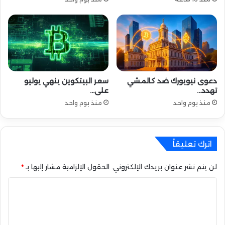
ع
م
ل
ة
ق
ا
د
دعوى نيويورك ضد كالمشي
سعر البيتكوين ينهي يوليو
م
تهدد…
على…
ع
منذ يوم واحد
منذ يوم واحد
ل
ى
ب
ا
اترك تعليقاً
ي
ن
لن يتم نشر عنوان بريدك الإلكتروني.
الحقول الإلزامية مشار إليها بـ
*
ا
ن
ا
س
ل
ت