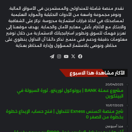
نقدم منصة شاملة للمتداولين والمستثمرين في الأسواق المالية.
ونوفر مجموعة واسعة من الأدوات التحليلية والموارد التعليمية
لمساعدتك في اتخاذ قرارات استثمارية مدروسة. نركز على الشفافية
والابتكار، مع الالتزام بأعلى معايير الأمان والحماية. يهدف موقعنا إلى
تعزيز فهمك للسوق وتطوير استراتيجياتك الاستثمارية من خلال توفير
معلومات دقيقة ودعم فني متميز. تذكر دائمًا أن التداول ينطوي على
مخاطر، ونوصي بالاستثمار المسؤول وإدارة المخاطر بعناية
‫X
فيسبوك
‫YouTube
انستقرام
تيلقرام
الأكثر مشاهدة هذا الاسبوع
20/04/2025
مشروع عملة BANK | بروتوكول لورينزو.. ثورة السيولة في
البيتكوين
10/07/2025
شرح منصة اكسنس Exness للتداول | فتح حساب، الإيداع خطوة
بخطوة من الصفر 0
منذ أسبوعين