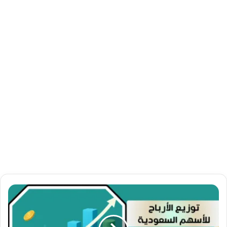
ت
و
ز
ي