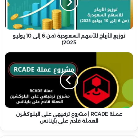
ع
ا
ل
أ
ر
ب
توزيع الأرباح للأسهم السعودية (من 6 إلى 10 يوليو
ا
2025)
ح
ل
ع
ل
م
أ
ل
س
ة
ه
R
م
C
ا
A
ل
D
س
E
ع
|
عملة RCADE | مشروع ترفيهي على البلوكشين
و
م
العملة قادم على باينانس
د
ش
ي
ر