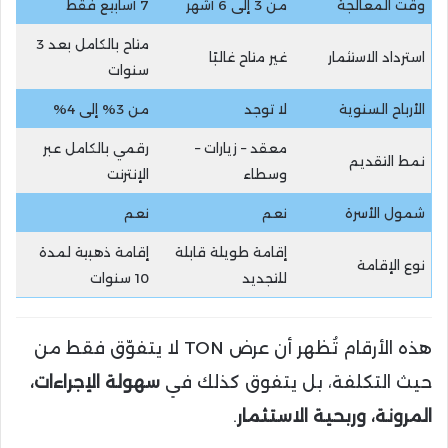
وقت المعالجة
من 3 إلى 6 أشهر
7 أسابيع فقط
متاح بالكامل بعد 3
استرداد الاستثمار
غير متاح غالبًا
سنوات
الأرباح السنوية
لا توجد
من 3% إلى 4%
معقد – زيارات –
رقمي بالكامل عبر
نمط التقديم
وسطاء
الإنترنت
شمول الأسرة
نعم
نعم
إقامة طويلة قابلة
إقامة ذهبية لمدة
نوع الإقامة
للتجديد
10 سنوات
هذه الأرقام تُظهر أن عرض TON لا يتفوّق فقط من
حيث التكلفة، بل يتفوق كذلك في
سهولة الإجراءات،
المرونة، وربحية الاستثمار
.