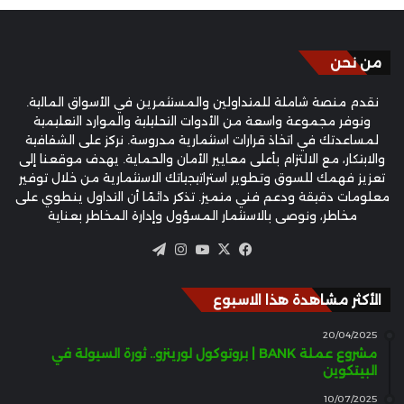
من نحن
نقدم منصة شاملة للمتداولين والمستثمرين في الأسواق المالية.
ونوفر مجموعة واسعة من الأدوات التحليلية والموارد التعليمية
لمساعدتك في اتخاذ قرارات استثمارية مدروسة. نركز على الشفافية
والابتكار، مع الالتزام بأعلى معايير الأمان والحماية. يهدف موقعنا إلى
تعزيز فهمك للسوق وتطوير استراتيجياتك الاستثمارية من خلال توفير
معلومات دقيقة ودعم فني متميز. تذكر دائمًا أن التداول ينطوي على
مخاطر، ونوصي بالاستثمار المسؤول وإدارة المخاطر بعناية
‫X
فيسبوك
‫YouTube
انستقرام
تيلقرام
الأكثر مشاهدة هذا الاسبوع
20/04/2025
مشروع عملة BANK | بروتوكول لورينزو.. ثورة السيولة في
البيتكوين
10/07/2025