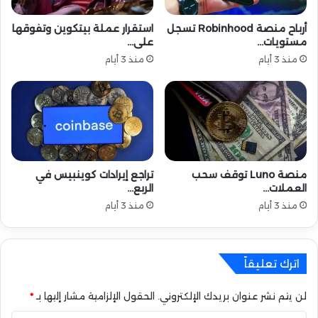
ف
ن
ع
أرباح منصة Robinhood تسجل
استقرار عملة بيتكوين وتفوقها
ص
مستويات…
على…
ل
ا
ى
ت
منذ 3 أيام
منذ 3 أيام
م
3
ش
|
ر
ا
و
ل
ع
ت
ا
ي
ل
ت
منصة Luno توقف سحب
تراجع إيرادات كوينبيس في
ع
م
العملات…
الربع…
م
ا
منذ 3 أيام
منذ 3 أيام
ل
ل
ة
ت
ح
ق
اترك تعليقاً
ق
م
لن يتم نشر عنوان بريدك الإلكتروني.
الحقول الإلزامية مشار إليها بـ
*
ن
ه