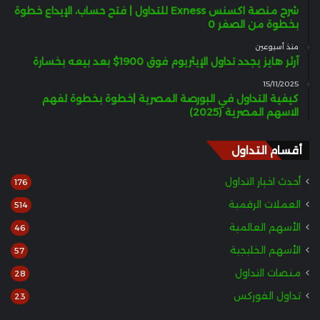
شرح منصة اكسنس Exness للتداول | فتح حساب، الإيداع خطوة
بخطوة من الصفر 0
منذ أسبوعين
آرثر هايز يجدد تداول الإيثريوم فوق 1900$ بعد بيعه بخسارة
15/11/2025
كيفية التداول في البورصة المصرية |خطوة بخطوة لفهم
الاسهم المصرية (2025)
أقسام التداول
أحدث اخبار التداول
176
العملات الرقمية
514
الأسهم العالمية
46
الأسهم الخليجية
57
منصات التداول
28
تداول الفوركس
23