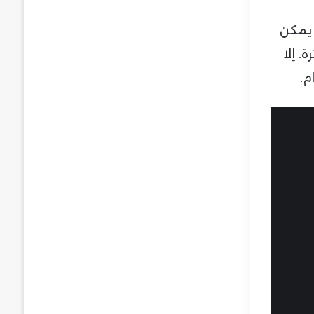
 يمكن
. إلا
م.