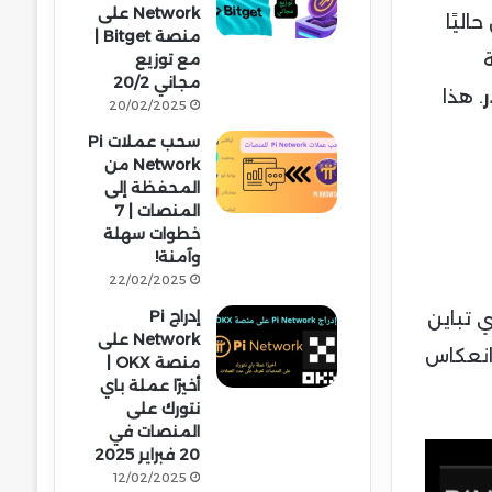
Network على
 حاليًا
منصة Bitget |
مع توزيع
مجاني 20/2
. هذا
20/02/2025
سحب عملات Pi
Network من
المحفظة إلى
المنصات | 7
خطوات سهلة
وآمنة!
22/02/2025
إدراج Pi
 تباين
Network على
ى انعكاس
منصة OKX |
أخيرًا عملة باي
نتورك على
المنصات في
20 فبراير 2025
12/02/2025