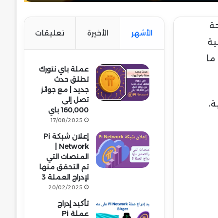
زحة
الأشهر
الأخيرة
تعليقات
ية
ع ما
عملة باي نتورك
تطلق حدث
جديد | مع جوائز
تصل إلى
ت الفنية،
160,000 باي
17/08/2025
إعلان شبكة Pi
Network |
المنصات التي
تم التحقق منها
لإدراج العملة 3
20/02/2025
تأكيد إدراج
عملة Pi