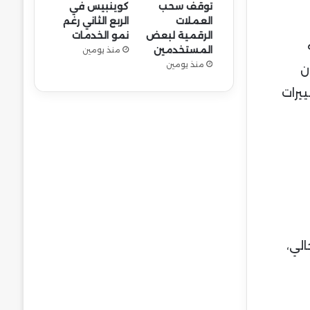
توقف سحب
كوينبيس في
العملات
الربع الثاني رغم
الرقمية لبعض
نمو الخدمات
جه
المستخدمين
منذ يومين
منذ يومين
ة أن
يرات
 بالسعر الحالي،