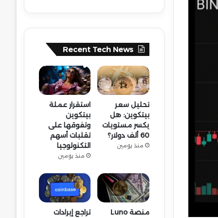
Recent Tech News
تحليل سعر
استقرار عملة
بيتكوين: هل
بيتكوين
يكسر مستويات
وتفوقها على
60 ألف دولار؟
تقلبات أسهم
التكنولوجيا
منذ يومين
منذ يومين
منصة Luno
تراجع إيرادات