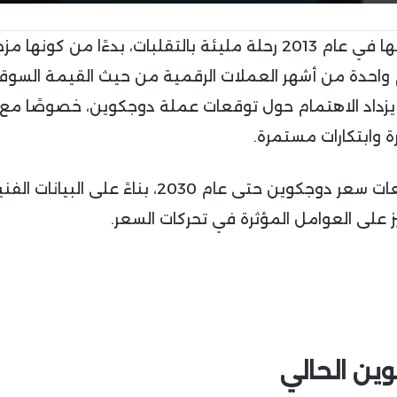
منذ انطلاقها في عام 2013 رحلة مليئة بالتقلبات، بدءًا من كونها م
 واحدة من أشهر العملات الرقمية من حيث القيمة السوق
جم التداول. ومع دخولنا منتصف عام 2025، يزداد الاهتمام حول توقعات عملة دوجكوين، خصوصًا م
 وابتكارات مستمرة.
في هذا المقال، نستعرض تحليلًا متعمقًا لتوقعات سعر دوجكوين حتى عام 2030، بناءً على البيانا
ز على العوامل المؤثرة في تحركات السعر.
ين الحالي