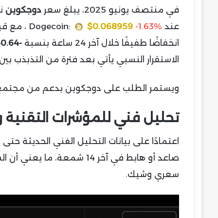
في منتصف يونيو 2025، يبلغ سعر
دوجكوين
ن
عند
-1.63%
$0.068959
Dogecoin:
، مع قي
انخفاضًا طفيفًا خلال آخر 24 ساعة بنسبة
-0.64%
الاستقرار النسبي يأتي بعد فترة من التذبذب بين 0.18 و0.21 دولار خلال الأسابيع الماضية
ويستمر الطلب على دوجكوين بدعم من مجتمع ض
تحليل فني للمؤشرات التقنية ود
اعتمادًا على بيانات التحليل الفني الحديثة حتى منتصف يو
صاعد أو هابط في آخر 14 شمع
سعري وشيك.