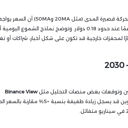
من ناحية أخرى، تُظهر مؤشرات المتوسطات المتحركة قصيرة المدى (مثل 20MA و50MA) أن السعر يوا
مقاومة عند مستويات 0.20 دولار، بينما يجد دعمًا عند حدود 0.18 دولار. وتوضح نماذج الشموع اليومي
ا لمحفزات خارجية قد تكون على شكل أخبار، شراكات أو تغي
دمين وتوقعات بعض منصات التحليل مثل
Binance View
، تشير التقديرات إلى أن سعر دوجكوين قد يسجل زيادة طفيفة بنسبة +5% مقارنة