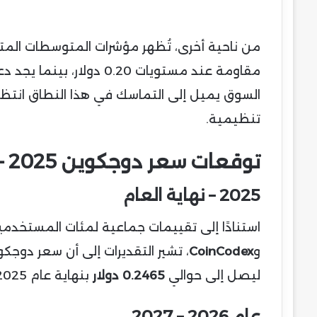
السوق يميل إلى التماسك في هذا النطاق انتظارً
تنظيمية.
توقعات سعر دوجكوين 2025 – 2030
2025 – نهاية العام
استنادًا إلى تقييمات جماعية لمئات المستخ
و
CoinCodex
ليصل إلى حوالي
0.2465 دولار
بنهاية عام 2025 في سيناريو متفائل.
عام 2026 – 2027