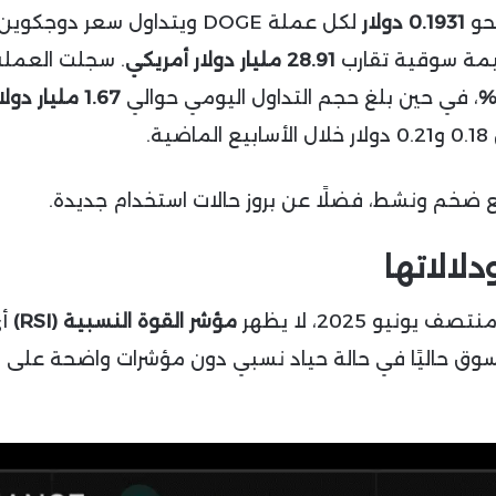
حو
0.1931 دولار
لكل عملة DOGE ويتداول سعر دوجكوين
مة سوقية تقارب
28.91 مليار دولار أمريكي
. سجلت العملة
، في حين بلغ حجم التداول اليومي حوالي
1.67 مليار دولار
.
خم ونشط، فضلًا عن بروز حالات استخدام جديدة.
لالاتها
نيو 2025، لا يظهر
مؤشر القوة النسبية (RSI)
أي
ة، ما يعني أن السوق حاليًا في حالة حياد نسبي دون مؤشرات واضحة عل