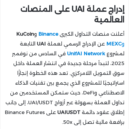
إدراج عملة UAI على المنصات
العالمية
أعلنت منصات التداول الكبرى
Binance
و
KuCoin
و
MEXC
عن الإدراج الرسمي لعملة
UAI
التابعة
لمشروع
UnifAI Network
في السادس من نوفمبر
2025، لتبدأ مرحلة جديدة في انتشار العملة داخل
سوق التمويل اللامركزي. تعد هذه الخطوة إنجازًا
استراتيجيًا للمشروع الذي يجمع بين تقنيات الذكاء
الاصطناعي وDeFi، حيث ستمكن المستخدمين من
تداول العملة بسهولة عبر أزواج UAI/USDT، إلى جانب
إطلاق عقود دائمة
UAIUSDT
على Binance Futures
برافعة مالية تصل إلى 50x.