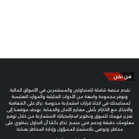
من نحن
نقدم منصة شاملة للمتداولين والمستثمرين في الأسواق المالية.
ونوفر مجموعة واسعة من الأدوات التحليلية والموارد التعليمية
لمساعدتك في اتخاذ قرارات استثمارية مدروسة. نركز على الشفافية
والابتكار، مع الالتزام بأعلى معايير الأمان والحماية. يهدف موقعنا إلى
تعزيز فهمك للسوق وتطوير استراتيجياتك الاستثمارية من خلال توفير
معلومات دقيقة ودعم فني متميز. تذكر دائمًا أن التداول ينطوي على
مخاطر، ونوصي بالاستثمار المسؤول وإدارة المخاطر بعناية