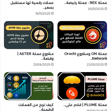
ي
C
عملة REX : عملة رخيصة…
عملات رقمية لها مستقبل
ا
بسعر…
و
20/11/2025
ل
ت
19/11/2025
ذ
ت
ي
ج
ي
ا
ع
و
ي
ز
د
7
ت
0
عملة ON ومشروع Orochi
مشروع عملة ASTER |
ع
0
Network…
وقصة…
ر
$
ي
؟
21/09/2025
22/10/2025
ف
ا
ل
س
ي
و
ل
عملة PLUME | قادم على…
كيف تربح من العملات
ة
الرقمية…
18/08/2025