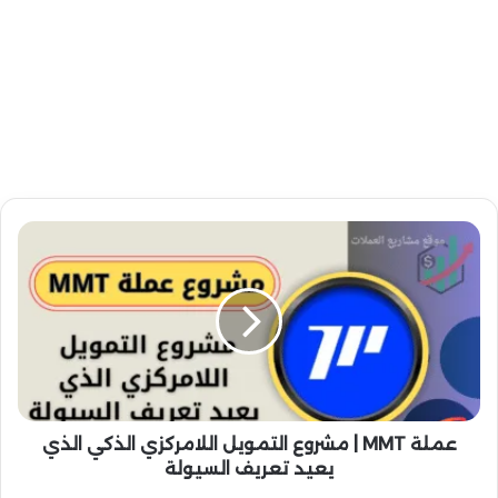
ع
م
ل
ة
M
M
T
|
م
ش
عملة MMT | مشروع التمويل اللامركزي الذكي الذي
ر
يعيد تعريف السيولة
و