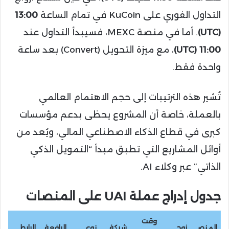
التداول الفوري على KuCoin في تمام الساعة
13:00
(UTC)
. أما في منصة MEXC، فسيبدأ التداول عند
11:00 (UTC)
، مع ميزة التحويل (Convert) بعد ساعة
واحدة فقط.
تُشير هذه الترتيبات إلى حجم الاهتمام العالمي
بالعملة، خاصة أن المشروع يحظى بدعم مؤسسات
كبرى في قطاع الذكاء الاصطناعي المالي، ويُعد من
أوائل المشاريع التي تطبق مبدأ “التمويل الذكي
الذاتي” عبر وكلاء AI.
جدول إدراج عملة UAI على المنصات
وقت
المنص
زوج
شبكة
نوع
الرافعة
الرابط