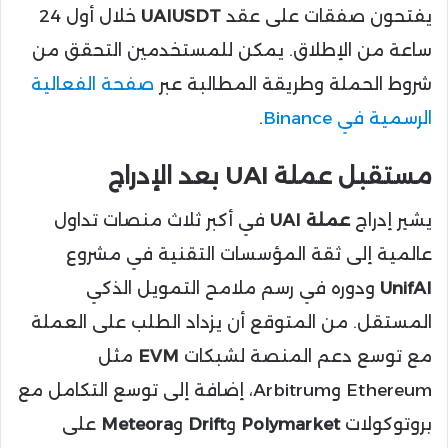
يفتحون صفقات على عقد
UAIUSDT
خلال أول 24
ساعة من الإطلاق. يمكن للمستخدمين التحقق من
شروط الحملة وطريقة المطالبة عبر
صفحة الفعالية
الرسمية في Binance
.
مستقبل عملة UAI بعد الإدراج
يشير إدراج
عملة UAI
في أكبر ثلاث منصات تداول
عالمية إلى ثقة المؤسسات التقنية في مشروع
UnifAI
ودوره في رسم ملامح التمويل الذكي
المستقل. من المتوقع أن يزداد الطلب على العملة
مع توسع دعم المنصة لشبكات
EVM
مثل
Ethereum وArbitrum، إضافة إلى توسع التكامل مع
بروتوكولات
Polymarket
و
Drift
و
Meteora
على