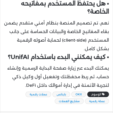
▪️ هل يحتفظ المستخدم بمفاتيحه
الخاصة؟
نعم، تم تصميم المنصة بنظام أمني متقدم يضمن
بقاء المفاتيح الخاصة والبيانات الحساسة على جانب
المستخدم (client-side) لحماية أصوله الرقمية
بشكل كامل.
▪️ كيف يمكنني البدء باستخدام UnifAI؟
يمكنك البدء عبر زيارة صفحة البداية الرسمية وإنشاء
حساب، ثم ربط محفظتك وتفعيل أول وكيل ذكي
لتجربة الأتمتة في إدارة أموالك داخل DeFi.
الوسوم
OKX
باينانس
عملات رقمية
عملة رقمية
مشاريع العملات