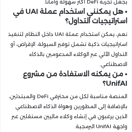
يجعل تجربة DeFi أكثر سهولة وأمانًا.
▪️ هل يمكنني استخدام عملة UAI في
استراتيجيات التداول؟
نعم، يمكن استخدام عملة UAI داخل النظام لتنفيذ
استراتيجيات ذكية تشمل توفير السيولة، الإقراض، أو
التداول الآلي عبر الوكلاء المدعومين بالذكاء
الاصطناعي.
▪️ من يمكنه الاستفادة من مشروع
UnifAI؟
المنصة مناسبة لكل من محترفي DeFi والمبتدئين،
بالإضافة إلى المطورين وهواة الذكاء الاصطناعي
الذين يرغبون في إنشاء وكلاء ماليين مستقلين عبر
واجهة UnifAI البرمجية.