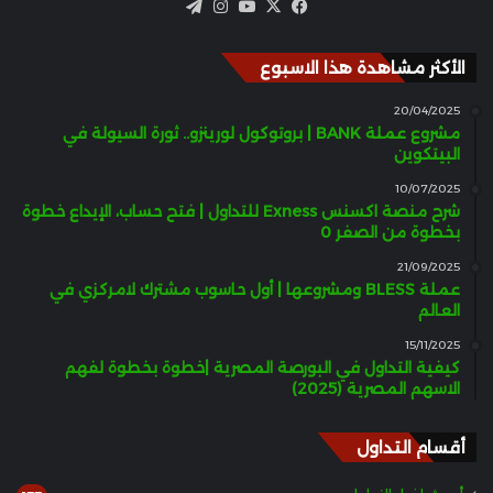
‫X
فيسبوك
‫YouTube
انستقرام
تيلقرام
الأكثر مشاهدة هذا الاسبوع
20/04/2025
مشروع عملة BANK | بروتوكول لورينزو.. ثورة السيولة في
البيتكوين
10/07/2025
شرح منصة اكسنس Exness للتداول | فتح حساب، الإيداع خطوة
بخطوة من الصفر 0
21/09/2025
عملة BLESS ومشروعها | أول حاسوب مشترك لامركزي في
العالم
15/11/2025
كيفية التداول في البورصة المصرية |خطوة بخطوة لفهم
الاسهم المصرية (2025)
أقسام التداول