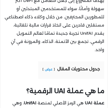
يهدف المشروع إلى جعل التعامل مع DeFi أكثر
سهولة وأمانًا، سواء للمستخدمين المبتدئين أو
للمطورين المحترفين. من خلال وكلاء ذكاء اصطناعي
مستقلين قادرين على اتخاذ قرارات مالية تلقائية،
يقدم UnifAI تجربة جديدة تمامًا لعالم التمويل
الرقمي، تجمع بين الأتمتة، الذكاء، والمرونة في آنٍ
واحد.
جدول محتويات المقال
عرض
ما هي عملة UAI الرقمية؟
عملة UAI
هي الرمز الأصلي لمنصة
UnifAI
، وهي