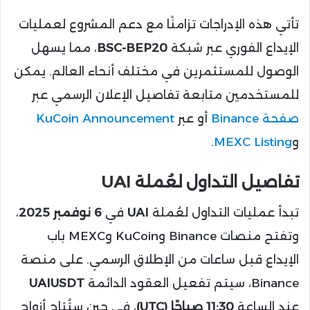
تأتي هذه الإدراجات تزامنًا مع دعم المشروع لعمليات
الإيداع الفوري عبر شبكة
BSC-BEP20
، مما يسهل
الوصول للمستثمرين في مختلف أنحاء العالم. يمكن
للمستخدمين متابعة تفاصيل الإعلان الرسمي عبر
صفحة Binance
أو عبر
KuCoin Announcement
و
MEXC Listing
.
تفاصيل التداول لعُملة UAI
تبدأ عمليات التداول لعُملة
UAI
في
6 نوفمبر 2025
،
وتفتح منصات Binance وKuCoin وMEXC باب
الإيداع قبل ساعات من الإطلاق الرسمي. على منصة
Binance، سيتم تفعيل العقود الدائمة
UAIUSDT
عند الساعة
11:30 صباحًا (UTC)
، في حين ستُتاح أزواج