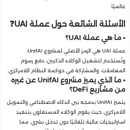
عالميًا.
الأسئلة الشائعة حول عملة UAI❓️
▪️ ما هي عملة UAI؟
عملة UAI هي الرمز الأصلي لمشروع UnifAI،
وتُستخدم لتشغيل الوكلاء الذكيين، دفع رسوم
المعاملات، والمشاركة في حوكمة النظام اللامركزي.
▪️ ما الذي يميز مشروع UnifAI عن غيره
من مشاريع DeFi؟
يتميز UnifAI بدمجه بين الذكاء الاصطناعي والتمويل
اللامركزي، حيث يقوم الوكلاء المستقلون بتنفيذ
استراتيجيات مالية تلقائيًا دون تدخل بشري، مما