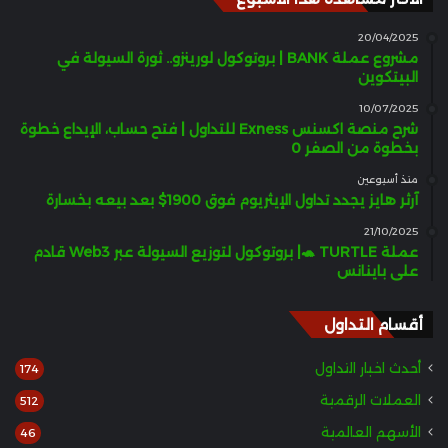
20/04/2025
مشروع عملة BANK | بروتوكول لورينزو.. ثورة السيولة في
البيتكوين
10/07/2025
شرح منصة اكسنس Exness للتداول | فتح حساب، الإيداع خطوة
بخطوة من الصفر 0
منذ أسبوعين
آرثر هايز يجدد تداول الإيثريوم فوق 1900$ بعد بيعه بخسارة
21/10/2025
عملة TURTLE 🐢| بروتوكول لتوزيع السيولة عبر Web3 قادم
على باينانس
أقسام التداول
أحدث اخبار التداول
174
العملات الرقمية
512
الأسهم العالمية
46