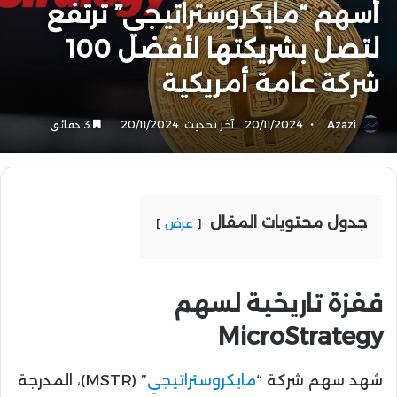
أسهم “مايكروستراتيجي” ترتفع
لتصل بشريكتها لأفضل 100
شركة عامة أمريكية
Azazi
20/11/2024
آخر تحديث: 20/11/2024
3 دقائق
جدول محتويات المقال
عرض
قفزة تاريخية لسهم
MicroStrategy
شهد سهم شركة “
مايكروستراتيجي
” (MSTR)، المدرجة