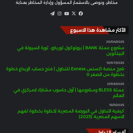
مخاطر، ونوصي بالاستثمار المسؤول وإدارة المخاطر بعناية
‫X
فيسبوك
‫YouTube
انستقرام
تيلقرام
الأكثر مشاهدة هذا الاسبوع
20/04/2025
مشروع عملة BANK | بروتوكول لورينزو.. ثورة السيولة في
البيتكوين
10/07/2025
شرح منصة اكسنس Exness للتداول | فتح حساب، الإيداع خطوة
بخطوة من الصفر 0
21/09/2025
عملة BLESS ومشروعها | أول حاسوب مشترك لامركزي في
العالم
15/11/2025
كيفية التداول في البورصة المصرية |خطوة بخطوة لفهم
الاسهم المصرية (2025)
أقسام التداول