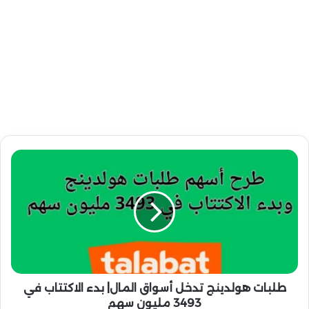
ط
ل
ب
ا
ت
ه
و
ل
د
ي
طلبات هولدينج تدخل أسواق المال| بدء الاكتتاب في
ن
3493 مليون سهم