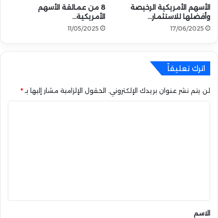
الأسهم الأمريكية الرخيصة
8 من عمالقة الأسهم
7
وأفضلها للاستثمار…
الأمريكية…
,
11/05/2025
17/06/2025
0
0
0
$
اترك تعليقاً
:
م
لن يتم نشر عنوان بريدك الإلكتروني.
الحقول الإلزامية مشار إليها بـ
*
ا
ذ
ا
ا
ب
ل
ع
ت
د
ع
؟
ل
ي
ق
*
الاسم