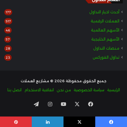
أحدث اخبار التداول
177
العملات الرقمية
517
الأسهم العالمية
46
الأسهم الخليجية
57
منصات التداول
28
تداول الفوركس
23
جميع الحقوق محفوظة 2026 © مشاريع العملات
الرئيسية
سياسة الخصوصية
من نحن
اتفاقية الاستخدام
اتصل بنا
‫X
فيسبوك
‫YouTube
انستقرام
تيلقرام