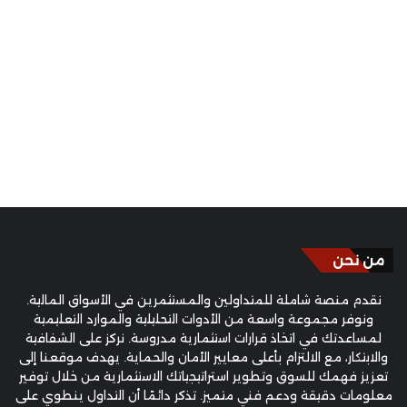
من نحن
نقدم منصة شاملة للمتداولين والمستثمرين في الأسواق المالية.
ونوفر مجموعة واسعة من الأدوات التحليلية والموارد التعليمية
لمساعدتك في اتخاذ قرارات استثمارية مدروسة. نركز على الشفافية
والابتكار، مع الالتزام بأعلى معايير الأمان والحماية. يهدف موقعنا إلى
تعزيز فهمك للسوق وتطوير استراتيجياتك الاستثمارية من خلال توفير
معلومات دقيقة ودعم فني متميز. تذكر دائمًا أن التداول ينطوي على