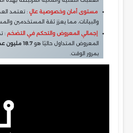
العقبات التقنية والمالية المرتبطة بهذه الت
مستوى أمان وخصوصية عالٍ
: تعتمد الع
والبيانات، مما يعزز ثقة المستخدمين والم
إجمالي المعروض والتحكم في التضخم
: تمتلك 
المعروض المتداول حاليًا هو
18.7 مليون عملة فقط
بمرور الوقت.