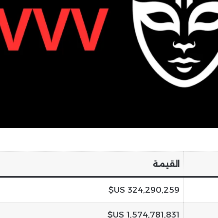
القيمة
324,290,259 US$
1,574,781,831 US$