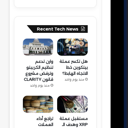
Recent Tech News
هل تكسر عملة
وارن تدعم
بيتكوين خط
تنظيم الكريبتو
الاتجاه الهابط؟
وترفض مشروع
قانون CLARITY
منذ يوم واحد
منذ يوم واحد
مستقبل عملة
تراجع أداء
XRP وهدف الـ
العملات