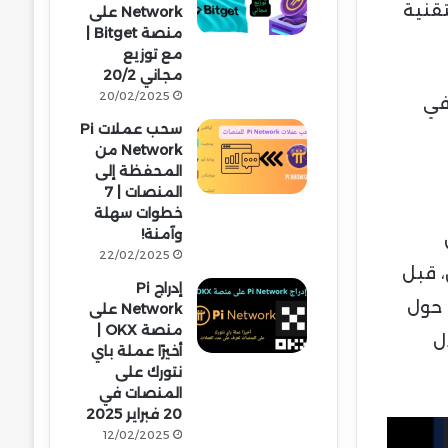
تقنية
Network على
منصة Bitget |
مع توزيع
مجاني 20/2
20/02/2025
Venice T، مع الأخذ في
سحب عملات Pi
Network من
المحفظة إلى
المنصات | 7
خطوات سهلة
وآمنة!
22/02/2025
، قبل
إدراج Pi
 حول
Network على
منصة OKX |
ل
أخيرًا عملة باي
نتورك على
المنصات في
20 فبراير 2025
12/02/2025