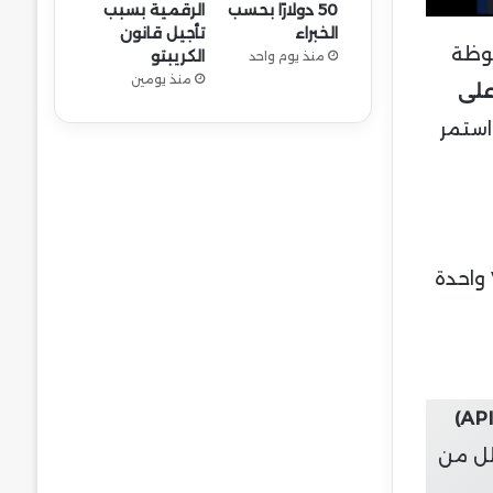
50 دولارًا بحسب
الرقمية بسبب
الخبراء
تأجيل قانون
وظة
الكريبتو
منذ يوم واحد
منذ يومين
على
استمر
نجاح أي عملة مشفرة يعتمد على أسسها التقنية واستخداماتها في العالم الحقيقي. تعد Venice Token واحدة
لل من