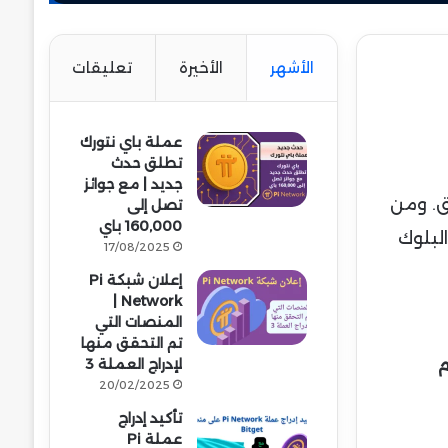
الأشهر
الأخيرة
تعليقات
عملة باي نتورك
تطلق حدث
جديد | مع جوائز
ق. ومن
تصل إلى
160,000 باي
لبلوك
17/08/2025
إعلان شبكة Pi
Network |
المنصات التي
تم التحقق منها
عام
لإدراج العملة 3
20/02/2025
تأكيد إدراج
عملة Pi