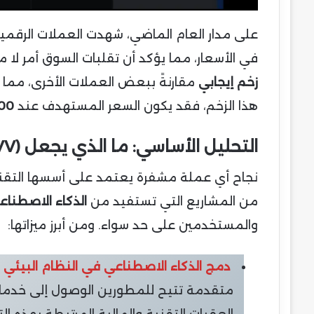
على مدار العام الماضي، شهدت العملات الرقمي
في الأسعار، مما يؤكد أن تقلبات السوق أمر لا 
زخم إيجابي
مقارنةً ببعض العملات الأخرى، مما 
هذا الزخم، فقد يكون السعر المستهدف عند
400 دو
التحليل الأساسي: ما الذي يجعل Venice Token (VVV) مميزة؟
من المشاريع التي تستفيد من
الذكاء الاصطناعي
والمستخدمين على حد سواء. ومن أبرز ميزاتها:
دمج الذكاء الاصطناعي في النظام البيئي 
متقدمة تتيح للمطورين الوصول إلى خدما