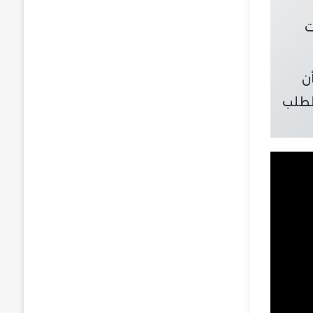
ت
ن
لطلب