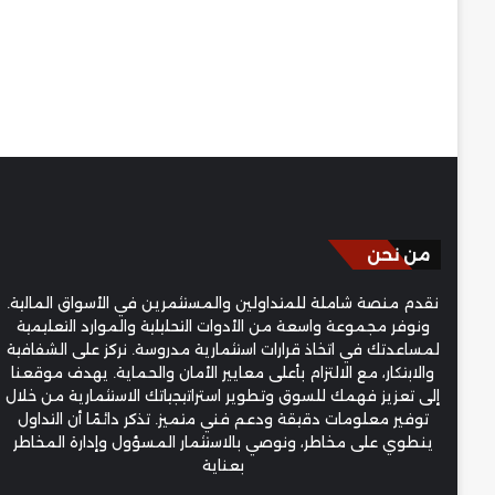
من نحن
نقدم منصة شاملة للمتداولين والمستثمرين في الأسواق المالية.
ونوفر مجموعة واسعة من الأدوات التحليلية والموارد التعليمية
لمساعدتك في اتخاذ قرارات استثمارية مدروسة. نركز على الشفافية
والابتكار، مع الالتزام بأعلى معايير الأمان والحماية. يهدف موقعنا
إلى تعزيز فهمك للسوق وتطوير استراتيجياتك الاستثمارية من خلال
توفير معلومات دقيقة ودعم فني متميز. تذكر دائمًا أن التداول
ينطوي على مخاطر، ونوصي بالاستثمار المسؤول وإدارة المخاطر
بعناية