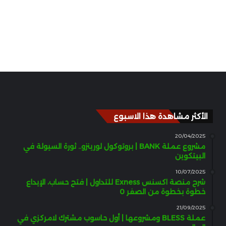
الأكثر مشاهدة هذا الاسبوع
20/04/2025
مشروع عملة BANK | بروتوكول لورينزو.. ثورة السيولة في
البيتكوين
10/07/2025
شرح منصة اكسنس Exness للتداول | فتح حساب، الإيداع
خطوة بخطوة من الصفر 0
21/09/2025
عملة BLESS ومشروعها | أول حاسوب مشترك لامركزي في