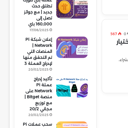
عملة باي نتورك
تطلق حدث
جديد | مع جوائز
تصل إلى
160,000 باي
17/08/2025
567
0
إعلان شبكة Pi
ن اختيار
Network |
المنصات التي
تم التحقق منها
راء،
لإدراج العملة 3
20/02/2025
تأكيد إدراج
عملة Pi
Network على
منصة Bitget |
مع توزيع
مجاني 20/2
20/02/2025
سحب عملات Pi